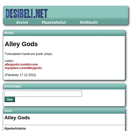
Arviot
Haastattelut
Artikkelit
Artisti
Alley Gods
Turkulainen hardcore punk-yhtye.
Linkki:
alleygods.tumblr.com
myspace.com/alleygods
(Päivitetty 17.12.2011)
Artistihaku
Jutut
Alley Gods
Ajankohtaista