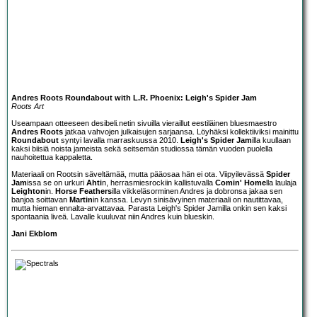
Andres Roots Roundabout with L.R. Phoenix: Leigh's Spider Jam
Roots Art
Useampaan otteeseen desibeli.netin sivuilla vieraillut eestiläinen bluesmaestro
Andres Roots
jatkaa vahvojen julkaisujen sarjaansa. Löyhäksi kollektiiviksi mainittu
Roundabout
syntyi lavalla marraskuussa 2010.
Leigh's Spider Jam
illa kuullaan
kaksi biisiä noista jameista sekä seitsemän studiossa tämän vuoden puolella
nauhoitettua kappaletta.
Materiaali on Rootsin säveltämää, mutta pääosaa hän ei ota. Viipyilevässä
Spider
Jam
issa se on urkuri
Ahti
n, herrasmiesrockiin kallistuvalla
Comin' Home
lla laulaja
Leighton
in.
Horse Feathers
illa vikkeläsorminen Andres ja dobronsa jakaa sen
banjoa soittavan
Martin
in kanssa. Levyn sinisävyinen materiaali on nautittavaa,
mutta hieman ennalta-arvattavaa. Parasta Leigh's Spider Jamilla onkin sen kaksi
spontaania liveä. Lavalle kuuluvat niin Andres kuin blueskin.
Jani Ekblom