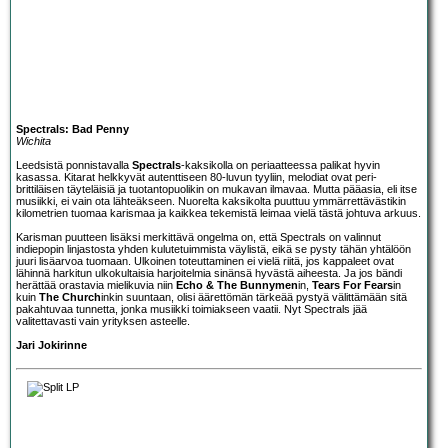
Spectrals: Bad Penny
Wichita
Leedsistä ponnistavalla
Spectrals
-kaksikolla on periaatteessa palikat hyvin
kasassa. Kitarat helkkyvät autenttiseen 80-luvun tyyliin, melodiat ovat peri-
brittiläisen täyteläisiä ja tuotantopuolikin on mukavan ilmavaa. Mutta pääasia, eli itse
musiikki, ei vain ota lähteäkseen. Nuorelta kaksikolta puuttuu ymmärrettävästikin
kilometrien tuomaa karismaa ja kaikkea tekemistä leimaa vielä tästä johtuva arkuus.
Karisman puutteen lisäksi merkittävä ongelma on, että Spectrals on valinnut
indiepopin linjastosta yhden kulutetuimmista väylistä, eikä se pysty tähän yhtälöön
juuri lisäarvoa tuomaan. Ulkoinen toteuttaminen ei vielä riitä, jos kappaleet ovat
lähinnä harkitun ulkokultaisia harjoitelmia sinänsä hyvästä aiheesta. Ja jos bändi
herättää orastavia mielikuvia niin
Echo & The Bunnymen
in,
Tears For Fears
in
kuin
The Church
inkin suuntaan, olisi äärettömän tärkeää pystyä välittämään sitä
pakahtuvaa tunnetta, jonka musiikki toimiakseen vaatii. Nyt Spectrals jää
valitettavasti vain yrityksen asteelle.
Jari Jokirinne