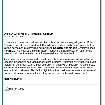
Stiggan Andersson / Parantola: Split LP
Roku / Eläkelevyt
Rovaniemen punk- ja hardcore-kenttää taltioidaan jälleen vinyylille, missä
Roku
Records
on vahvasti ansioitunut. Samalla vinyylipitkäsoitolla meuhkaavat kaksi
kertaa seitsemän biisin verran nelimiehinen
Stiggan Andersson
ja viisihenkinen
Parantola
. Vahvuuksina molemmilla on menevä ja kilpailukykyinen punk-ote ja
kompastuskivenä samalla turhankin geneerinen biisimateriaali.
Andersson selviää biisikoukullisesta testistä hiukan paremmin, vaikkei sellaisia
todellisia klassikoita senkään biisiseitsikosta nouse. Tumman tyly mutta mukavan
melodinen punkrock-paahto nousee kuitenkin positiivisen puolelle. Parantola taas
jää keskimäärin hiukan viivan alle, vaikka sen soundillisessa sopassa on ehkä
enemmänkin vaihtelua. Silti biisikynä jää tässä vastakkainasettelussa kakkoseksi.
Livenä molemmat varmaan toimivat hyvin, sen verran hyvä draivi on päällä.
Ilkka Valpasvuo