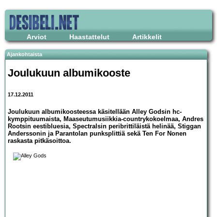
Arviot
Haastattelut
Artikkelit
Ajankohtaista
Joulukuun albumikooste
17.12.2011
Joulukuun albumikoosteessa käsitellään Alley Godsin hc-
kymppituumaista, Maaseutumusiikkia-countrykokoelmaa, Andres
Rootsin eestibluesia, Spectralsin peribrittiläistä helinää, Stiggan
Anderssonin ja Parantolan punksplittiä sekä Ten For Nonen
raskasta pitkäsoittoa.