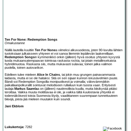
Ten For None: Redemption Songs
Omakustanne
Näillä lauteilla kuultiin
Ten For None
a viimeksi alkuvuodesta, joten 90-luvulta lähtien
tuotoksiaan julkaisseen yhtyeen ei voi sanoa liiemmin lepäilevän laakereillaan.
Redemption Songs
in kymmenikkö onkin (jälleen) hyvä osoitus yhtyeen kyvystä
luoda mukaansatempaavan toimivaa raskasta rockia, tai jotain metallinsekaista
hybridimuotoa. Raskasta siis, mutta mukavasti sulavaa; toinen jalka valimon
puolella, toinen autovarikon.
Edelleen tulee mieleen
Alice In Chains
, tai jokin muu grungen painavammasta
laidasta, mutta ei se ole haitaksi. Sitä on sen sijaan kunnon iskusävelmien puute.
Bändi soi Redemption Songsilla monipuolisesti ja voimalla; väkevämmätkin
paikallaanpolkurallit sointuvat melodiseen rullailuun kuin tuosta vaan. Erityisesti
laulaja
Markus Saarela
a on (jälleen) nautinnollista kuulla, mutta biisikynää pitäisi
teroittaa. Vaikka muuta moitittavaa ei ole, ja vaikka tältä kuulostavia yhtyeitä ei
todennäköisesti toista Suomesta löydy, vaadittaneen suurempaan tunnettuuteen
biisejä, joista jää mieleen muutakin kuin soundi.
Jani Ekblom
Lukukertoja:
7282