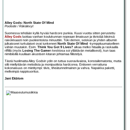
Alley Gods: North State Of Mind
Poolside / Räkälevyt
Suomessa tehdään kyllä hyvää hardcore punkia. Kuusi vuotta sitten perustettu
Alley Gods
luottaa vanhan koulukunnan nopeaan ilmaisuun ja tiivistää biisinsä
raivokkaasti noin puoleentoista minuuttiin. Toki demon, seiskan ja yhden albumin
julkaisseet turkulaiset ovat tunkeneet
North State Of Mind
-kymppituumaiselleen
vähän muutakin. Esim.
Think You Got 9 Lives?
alkaa melko hitaalla ja raskaalla
riffillä (myös
Losing The Game
n keskiosa soi yllättävän metallisesti), kun taas
nimibiisillä kuullaan akustisen kitaran johtamaa fiilistelyä.
Tästä huolimatta Alley Godsin ydin on tuttua suoraviivaista, konstailematonta, mutta
silti miellyttävän melodista ja monipuolista hardcorea. Entiseen verrattuna
kokonaisuus on mietitympi: tiivis, tiheätunnelmainen ja vahva. Napakka paketti,
melkeinpä nappisuoritus.
Jani Ekblom