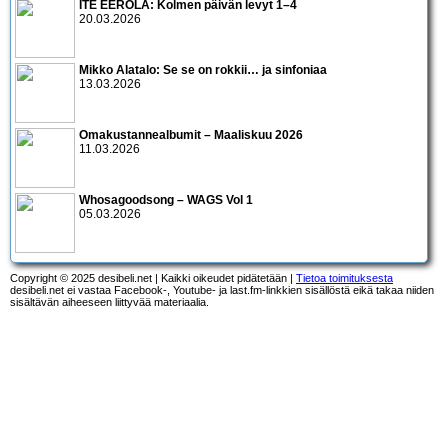
ITE EEROLA: Kolmen päivän levyt 1–4
20.03.2026
Mikko Alatalo: Se se on rokkii… ja sinfoniaa
13.03.2026
Omakustannealbumit – Maaliskuu 2026
11.03.2026
Whosagoodsong – WAGS Vol 1
05.03.2026
Copyright © 2025 desibeli.net | Kaikki oikeudet pidätetään |
Tietoa toimituksesta
desibeli.net ei vastaa Facebook-, Youtube- ja last.fm-linkkien sisällöstä eikä takaa niiden
sisältävän aiheeseen liittyvää materiaalia.