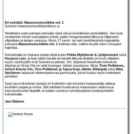
Eri esittäjiä: Maaseutumusiikkia vol. 1
Suomen maaseutumusiikkiyhdistys ry
Steelkitara sopii soimaan härmään siinä missä keskilännen preeriallekin. Sen ovat
osoittaneet monet suomalaiset artistit, joiden hengentuotteet liikkuvat hiljakseen
viljasiilojen ja latojen varjossa. Myös 17 kantri- tai vain kantrihenkistä kappaletta
kokoava
Maaseutumusiikkia vol. 1
todistaa näin, vaikka levyllä onkin runsaasti
hajontaa.
Kokoelmalla on mukana tuttuja nimiä kuten
Pekka Myllykoski & Jytäjemmarit
sekä
Huojuva Lato
, ja liuta näihin tavalla tai toisella liittyviä tekijöitä (ei kovin yllättäen
myös countrypiirit ovat Suomessa pienet). Em. tarjoavat maukkaita tuttuuksia
Alaskan ja
Virran Ola on vielä kuningas
-biisien muodossa. Myös
Tomi Pulkkinen,
Artturi Ketola Trio, Tero Pulkkinen ja Tapsa Kojo, Marko Sillanpää
sekä
Ilkka
Vartiainen
tarjoavat mieleenpainuvaa juurevuutta, jossa kuuluu myös kotimaiset
perinteet.
Suuri osa kokoelman annista on kuitenkin vain kevyesti maaseudulla silattua
keskitien poppia ja rockia. Sitä odottaisi kuulevansa maaseudun radiossa ja
kasvukeskusten liepeillä, ei outlaw-countryn tunnettuudesta huolestuneiden
kokoelmalla.
Jani Ekblom