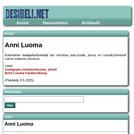
Arviot
Haastattelut
Artikkelit
Artisti
Anni Luoma
Kotimainen laulaja/lauluntekijä luo retroista pop-soulia, jossa eri vuosikymmenet
soivat sulassa sovussa.
Linkit:
instagram.com/anniluoma_artisti
Anni Luoma Facebookissa
(Päivitetty 9.5.2025)
Artistihaku
Jutut
Anni Luoma