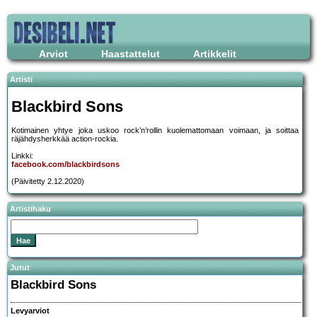
Arviot
Haastattelut
Artikkelit
Artisti
Blackbird Sons
Kotimainen yhtye joka uskoo rock’n’rollin kuolemattomaan voimaan, ja soittaa
räjähdysherkkää action-rockia.
Linkki:
facebook.com/blackbirdsons
(Päivitetty 2.12.2020)
Artistihaku
Jutut
Blackbird Sons
Levyarviot