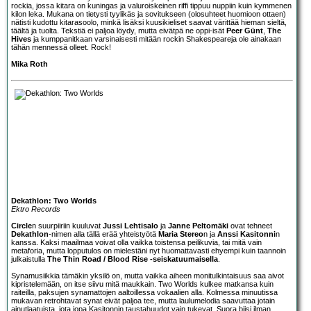
rockia, jossa kitara on kuningas ja valuroiskeinen riffi tippuu nuppiin kuin kymmenen
kilon leka. Mukana on tietysti tyylikäs ja sovitukseen (olosuhteet huomioon ottaen)
nätisti kudottu kitarasoolo, minkä lisäksi kuusikieliset saavat värittää hieman sieltä,
täältä ja tuolta. Tekstiä ei paljoa löydy, mutta eivätpä ne oppi-isät
Peer Günt
,
The
Hives
ja kumppanitkaan varsinaisesti mitään rockin Shakespeareja ole ainakaan
tähän mennessä olleet. Rock!
Mika Roth
Dekathlon: Two Worlds
Ektro Records
Circle
n suurpiiriin kuuluvat
Jussi Lehtisalo
ja
Janne Peltomäki
ovat tehneet
Dekathlon
-nimen alla tällä erää yhteistyötä
Maria Stereo
n ja
Anssi Kasitonni
n
kanssa. Kaksi maailmaa voivat olla vaikka toistensa peilikuvia, tai mitä vain
metaforia, mutta lopputulos on mielestäni nyt huomattavasti ehyempi kuin taannoin
julkaistulla
The Thin Road / Blood Rise -seiskatuumaisella
.
Synamusiikkia tämäkin yksilö on, mutta vaikka aiheen monitulkintaisuus saa aivot
kipristelemään, on itse siivu mitä maukkain. Two Worlds kulkee matkansa kuin
raiteilla, paksujen synamattojen aaltoillessa vokaalien alla. Kolmessa minuutissa
mukavan retrohtavat synat eivät paljoa tee, mutta laulumelodia saavuttaa jotain
ainutlaatuista, jota jopa Kasitonnin taustahuudot vain tukevat. Suora biisi ilman