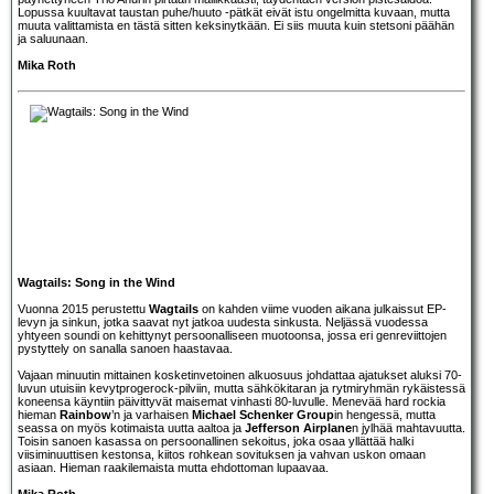
Lopussa kuultavat taustan puhe/huuto -pätkät eivät istu ongelmitta kuvaan, mutta
muuta valittamista en tästä sitten keksinytkään. Ei siis muuta kuin stetsoni päähän
ja saluunaan.
Mika Roth
Wagtails: Song in the Wind
Vuonna 2015 perustettu
Wagtails
on kahden viime vuoden aikana julkaissut EP-
levyn ja sinkun, jotka saavat nyt jatkoa uudesta sinkusta. Neljässä vuodessa
yhtyeen soundi on kehittynyt persoonalliseen muotoonsa, jossa eri genreviittojen
pystyttely on sanalla sanoen haastavaa.
Vajaan minuutin mittainen kosketinvetoinen alkuosuus johdattaa ajatukset aluksi 70-
luvun utuisiin kevytprogerock-pilviin, mutta sähkökitaran ja rytmiryhmän rykäistessä
koneensa käyntiin päivittyvät maisemat vinhasti 80-luvulle. Menevää hard rockia
hieman
Rainbow
’n ja varhaisen
Michael Schenker Group
in hengessä, mutta
seassa on myös kotimaista uutta aaltoa ja
Jefferson Airplane
n jylhää mahtavuutta.
Toisin sanoen kasassa on persoonallinen sekoitus, joka osaa yllättää halki
viisiminuuttisen kestonsa, kiitos rohkean sovituksen ja vahvan uskon omaan
asiaan. Hieman raakilemaista mutta ehdottoman lupaavaa.
Mika Roth