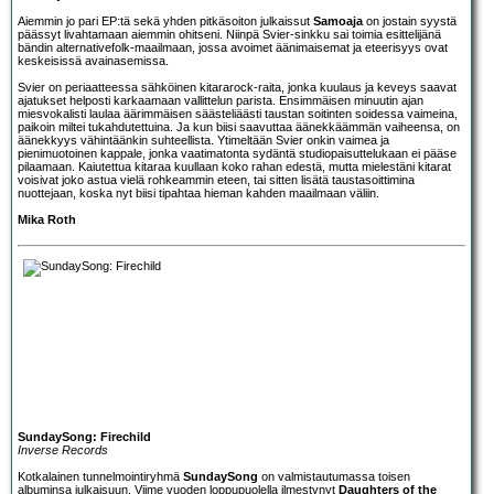
Aiemmin jo pari EP:tä sekä yhden pitkäsoiton julkaissut
Samoaja
on jostain syystä
päässyt livahtamaan aiemmin ohitseni. Niinpä Svier-sinkku sai toimia esittelijänä
bändin alternativefolk-maailmaan, jossa avoimet äänimaisemat ja eteerisyys ovat
keskeisissä avainasemissa.
Svier on periaatteessa sähköinen kitararock-raita, jonka kuulaus ja keveys saavat
ajatukset helposti karkaamaan vallittelun parista. Ensimmäisen minuutin ajan
miesvokalisti laulaa äärimmäisen säästeliäästi taustan soitinten soidessa vaimeina,
paikoin miltei tukahdutettuina. Ja kun biisi saavuttaa äänekkäämmän vaiheensa, on
äänekkyys vähintäänkin suhteellista. Ytimeltään Svier onkin vaimea ja
pienimuotoinen kappale, jonka vaatimatonta sydäntä studiopaisuttelukaan ei pääse
pilaamaan. Kaiutettua kitaraa kuullaan koko rahan edestä, mutta mielestäni kitarat
voisivat joko astua vielä rohkeammin eteen, tai sitten lisätä taustasoittimina
nuottejaan, koska nyt biisi tipahtaa hieman kahden maailmaan väliin.
Mika Roth
SundaySong: Firechild
Inverse Records
Kotkalainen tunnelmointiryhmä
SundaySong
on valmistautumassa toisen
albuminsa julkaisuun. Viime vuoden loppupuolella ilmestynyt
Daughters of the