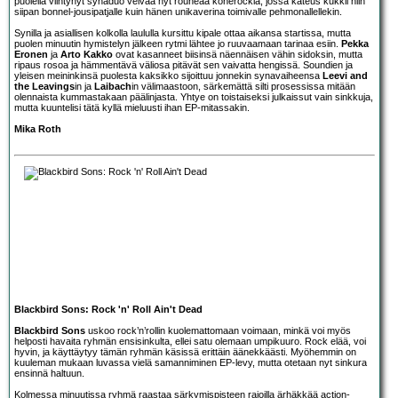
puolella viihtynyt synaduo veivaa nyt rouheaa konerockia, jossa kateus kukkii niin
siipan bonnel-jousipatjalle kuin hänen unikaverina toimivalle pehmonallellekin.
Synilla ja asiallisen kolkolla laululla kursittu kipale ottaa aikansa startissa, mutta
puolen minuutin hymistelyn jälkeen rytmi lähtee jo ruuvaamaan tarinaa esiin.
Pekka
Eronen
ja
Arto Kakko
ovat kasanneet biisinsä näennäisen vähin sidoksin, mutta
ripaus rosoa ja hämmentävä väliosa pitävät sen vaivatta hengissä. Soundien ja
yleisen meininkinsä puolesta kaksikko sijoittuu jonnekin synavaiheensa
Leevi and
the Leavings
in ja
Laibach
in välimaastoon, särkemättä silti prosessissa mitään
olennaista kummastakaan päälinjasta. Yhtye on toistaiseksi julkaissut vain sinkkuja,
mutta kuuntelisi tätä kyllä mieluusti ihan EP-mitassakin.
Mika Roth
Blackbird Sons: Rock 'n' Roll Ain't Dead
Blackbird Sons
uskoo rock’n’rollin kuolemattomaan voimaan, minkä voi myös
helposti havaita ryhmän ensisinkulta, ellei satu olemaan umpikuuro. Rock elää, voi
hyvin, ja käyttäytyy tämän ryhmän käsissä erittäin äänekkäästi. Myöhemmin on
kuuleman mukaan luvassa vielä samanniminen EP-levy, mutta otetaan nyt sinkura
ensinnä haltuun.
Kolmessa minuutissa ryhmä raastaa särkymispisteen rajoilla ärhäkkää action-