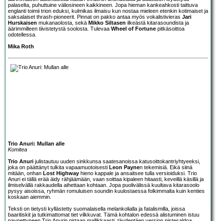
palaselta, puhuttuine väliosineen kaikkineen. Jopa hieman kankeahkosti taittuva
englanti toimii trion eduksi, kulmikas ilmaisu kun nostaa mieleen etenkin kotimaiset ja
saksalaiset thrash-pioneerit. Pinnat on pakko antaa myös vokalistivieras
Jari
Hurskaisen
mukanaolosta, sekä
Mikko Siltasen
ilkeästä kitarasoundista ja
äärimmilleen tiivistetystä soolosta. Tulevaa
Wheel of Fortune
pitkäsoittoa
odotellessa.
Mika Roth
Trio Anuri: Mullan alle
Komitea
Trio Anuri
julistautuu uuden sinkkunsa saatesanoissa katusoittokantriyhtyeeksi,
joka on päättänyt tulkita vapaamuotoisesti
Leon Payne
n tekemisiä. Eikä siinä
mitään, onhan
Lost Highway
hieno kappale ja ansaitsee tulla versioiduksi. Trio
Anuri ei tällä erää äidy rähjäämään, vaan soittaa kipaleen hitaasti, keveillä käsillä ja
ilmiselvällä rakkaudella aihettaan kohtaan. Jopa puolivälissä kuultava kitarasoolo
pysyy aisoissa, ryhmän romuluisen soundin kuulostaessa folkimmalta kuin kenties
koskaan aiemmin.
Teksti on tietysti kyllästetty suomalaisella melankolialla ja fatalismilla, joissa
baaritiskit ja tutkimattomat tiet vilkkuvat. Tämä kohtalon edessä alistuminen istuu
paynettyneen Trio Anurin pirtaan mallikkaasti, täydentäen version pistesaldoa.