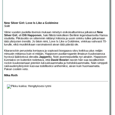
New Silver Girl: Love Is Like a Goldmine
Soliti
Viime vuoden puolella itsensä mukaan nimetyn esikoisalbuminsa julkaissut
New
Silver Girl
, eli
Olli Happonen
, haki fiilistä kiekolleen Berliinin legendaariselta Hansa
studiolta. Pitkäsoitto on sittemmin niittänyt kiitosta ja uusin sinkku tullee jatkamaan
tätä ylistysten trendiä. Jo biisin nimi, Love Is Like a Goldmine, vinkkaa vahvasti 70-
luvulle, eikä musiikkikaan varsinaisesti aivan tätä päivää ole.
Kitararockin perusteita kertaava ja sopivasti boogaava siivu keikkuu plus neljän
minuutin mittansa kuin ei mitään, Happosen puoliarrogantin ilmaisun kuulostaessa
hyvissä lääkkeissä olevalta
Jagger
ilta. Noin asennepuolella nyt ainakin. Happosen
kunniaksi on kuitenkin todettava, että
David Bowie
n tavoin hän saa tavallisenkin
rockin kuulostamaan jotenkin luksukkaammalta ja hohdokkaammalta. Näin simppeli
rakkaudenylistyskin kasvaa todelliseksi anthemiksi, aivan kuin huomaamatta.
Pakan coolein veto.
Mika Roth