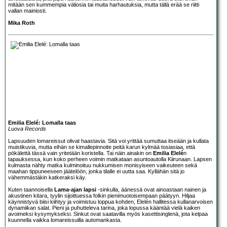
mitään sen kummempia väliosia tai muita harhautuksia, mutta tällä erää se riitti
vallan mainiosti.
Mika Roth
Emilia Elelé: Lomalla taas
Luova Records
Lapsuuden lomareissut olivat haastavia. Sitä voi yrittää sumuttaa itseään ja kullata
muistikuvia, mutta eihän se kimallepinnoite peitä karun kylmää tosiasiaa, että
pökälettä tässä vain yritetään koristella. Tai näin ainakin on
Emilia Elelé
n
tapauksessa, kun koko perheen voimin matkataan asuntoautolla Kiirunaan. Lapsen
kulmasta nähty matka kulminoituu nukkumisen monisyiseen vaikeuteen sekä
maahan tippuneeseen jäätelöön, jonka tilalle ei uutta saa. Kyllähän sitä jo
vähemmästäkin katkeraksi käy.
Kuten taannoisella
Lama-ajan lapsi
-sinkulla, äänessä ovat ainoastaan nainen ja
akustinen kitara, tyylin sijoittuessa folkin pienimuotoisempaan päätyyn. Hiljaa
käynnistyvä biisi kiihtyy ja voimistuu loppua kohden, Elelén hallitessa kullanarvoisen
dynamiikan salat. Pieni ja puhutteleva tarina, joka lopussa kääntää vielä kaiken
avoimeksi kysymykseksi. Sinkut ovat saatavilla myös kasettisinglenä, jota kelpaa
kuunnella vaikka lomareissuilla automankasta.