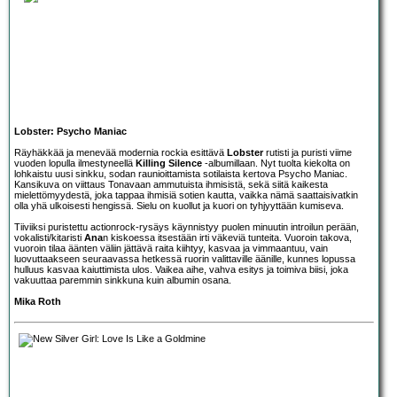
Lobster: Psycho Maniac
Räyhäkkää ja menevää modernia rockia esittävä
Lobster
rutisti ja puristi viime
vuoden lopulla ilmestyneellä
Killing Silence
-albumillaan. Nyt tuolta kiekolta on
lohkaistu uusi sinkku, sodan raunioittamista sotilaista kertova Psycho Maniac.
Kansikuva on viittaus Tonavaan ammutuista ihmisistä, sekä siitä kaikesta
mielettömyydestä, joka tappaa ihmisiä sotien kautta, vaikka nämä saattaisivatkin
olla yhä ulkoisesti hengissä. Sielu on kuollut ja kuori on tyhjyyttään kumiseva.
Tiiviiksi puristettu actionrock-rysäys käynnistyy puolen minuutin introilun perään,
vokalisti/kitaristi
Ana
n kiskoessa itsestään irti väkeviä tunteita. Vuoroin takova,
vuoroin tilaa äänten väliin jättävä raita kiihtyy, kasvaa ja vimmaantuu, vain
luovuttaakseen seuraavassa hetkessä ruorin valittaville äänille, kunnes lopussa
hulluus kasvaa kaiuttimista ulos. Vaikea aihe, vahva esitys ja toimiva biisi, joka
vakuuttaa paremmin sinkkuna kuin albumin osana.
Mika Roth