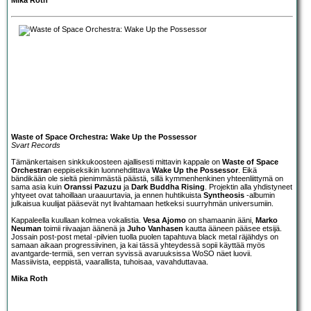
Waste of Space Orchestra: Wake Up the Possessor
Svart Records
Tämänkertaisen sinkkukoosteen ajallisesti mittavin kappale on
Waste of Space
Orchestra
n eeppiseksikin luonnehdittava
Wake Up the Possessor
. Eikä
bändikään ole sieltä pienimmästä päästä, sillä kymmenhenkinen yhteenliittymä on
sama asia kuin
Oranssi Pazuzu
ja
Dark Buddha Rising
. Projektin alla yhdistyneet
yhtyeet ovat tahoillaan uraauurtavia, ja ennen huhtikuista
Syntheosis
-albumin
julkaisua kuulijat pääsevät nyt livahtamaan hetkeksi suurryhmän universumiin.
Kappaleella kuullaan kolmea vokalistia.
Vesa Ajomo
on shamaanin ääni,
Marko
Neuman
toimii riivaajan äänenä ja
Juho Vanhasen
kautta ääneen pääsee etsijä.
Jossain post-post metal -pilvien tuolla puolen tapahtuva black metal räjähdys on
samaan aikaan progressiivinen, ja kai tässä yhteydessä sopii käyttää myös
avantgarde-termiä, sen verran syvissä avaruuksissa WoSO näet luovii.
Massiivista, eeppistä, vaarallista, tuhoisaa, vavahduttavaa.
Mika Roth