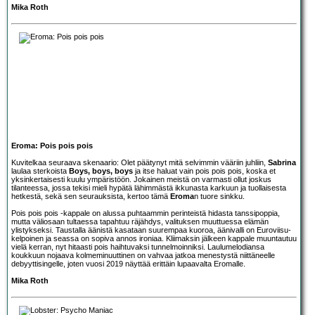
Mika Roth
Eroma: Pois pois pois
Kuvitelkaa seuraava skenaario: Olet päätynyt mitä selvimmin vääriin juhliin,
Sabrina
laulaa sterkoista
Boys, boys, boys
ja itse haluat vain pois pois pois, koska et
yksinkertaisesti kuulu ympäristöön. Jokainen meistä on varmasti ollut joskus
tilanteessa, jossa tekisi mieli hypätä lähimmästä ikkunasta karkuun ja tuollaisesta
hetkestä, sekä sen seurauksista, kertoo tämä
Eroma
n tuore sinkku.
Pois pois pois -kappale on alussa puhtaammin perinteistä hidasta tanssipoppia,
mutta väliosaan tultaessa tapahtuu räjähdys, valituksen muuttuessa elämän
ylistykseksi. Taustalla äänistä kasataan suurempaa kuoroa, äänivalli on Euroviisu-
kelpoinen ja seassa on sopiva annos ironiaa. Kliimaksin jälkeen kappale muuntautuu
vielä kerran, nyt hitaasti pois haihtuvaksi tunnelmoinniksi. Laulumelodiansa
koukkuun nojaava kolmeminuuttinen on vahvaa jatkoa menestystä niittäneelle
debyyttisingelle, joten vuosi 2019 näyttää erittäin lupaavalta Eromalle.
Mika Roth