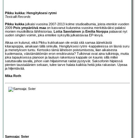
Pikku kukka: Hengityksesi rytmi
Texicalli Records
Pikku kukka
julkaisi vuosina 2007-2013 kolme studioalbumia, joista etenkin vuoden
2009
Pois ympäröivä maa
on kasvanut kuluneina vuosina merkittäväksi palaksi
monien musiikillista lähihistoriaa.
Lotta Savolainen
ja
Emilia Norppa
palaavat nyt
uuden singlen voimin, joka enteilee syksyllä julkaistavaa EP-levyä.
Aikaa on kulunut, eikä Pikku kukkakaan ole enää sitä samaa äänekästä
kitarapoppia, ainakaan tällä sinkulla. Hengityksesi rytmi -kappaleessa on läsnä suru
ja menetyksen tuntu. Kertooko tämä läheisen poistumisesta, liian aikaisesta
kuolemasta, väistämättömän eron ensikivuista? Tulkinnat ovat aina tulkintoja, mutta
joka tapauksessa pianoon ja lauluun rakentuva kappale on kaunis sillä miltei
satuttavalla tavalla, johon vain hiljaisimmat raidat pystyvät. Saksofonin hiipiessä
pienten taustaäänien sekaan, tulee tarve halata kaikkia heitä joita rakastan. Upeaa
ja hiljentävää.
Mika Roth
Samoaja: Svier