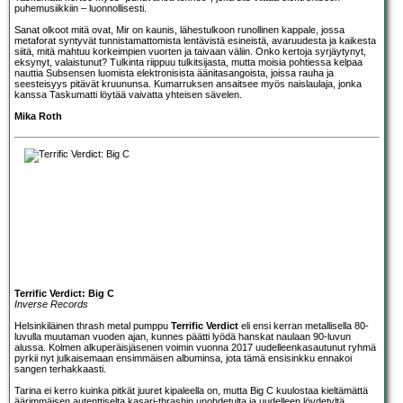
puhemusiikkiin – luonnollisesti.
Sanat olkoot mitä ovat, Mir on kaunis, lähestulkoon runollinen kappale, jossa
metaforat syntyvät tunnistamattomista lentävistä esineistä, avaruudesta ja kaikesta
siitä, mitä mahtuu korkeimpien vuorten ja taivaan väliin. Onko kertoja syrjäytynyt,
eksynyt, valaistunut? Tulkinta riippuu tulkitsijasta, mutta moisia pohtiessa kelpaa
nauttia Subsensen luomista elektronisista äänitasangoista, joissa rauha ja
seesteisyys pitävät kruununsa. Kumarruksen ansaitsee myös naislaulaja, jonka
kanssa Taskumatti löytää vaivatta yhteisen sävelen.
Mika Roth
Terrific Verdict: Big C
Inverse Records
Helsinkiläinen thrash metal pumppu
Terrific Verdict
eli ensi kerran metallisella 80-
luvulla muutaman vuoden ajan, kunnes päätti lyödä hanskat naulaan 90-luvun
alussa. Kolmen alkuperäisjäsenen voimin vuonna 2017 uudelleenkasautunut ryhmä
pyrkii nyt julkaisemaan ensimmäisen albuminsa, jota tämä ensisinkku ennakoi
sangen terhakkaasti.
Tarina ei kerro kuinka pitkät juuret kipaleella on, mutta Big C kuulostaa kieltämättä
äärimmäisen autenttiselta kasari-thrashin unohdetulta ja uudelleen löydetyltä