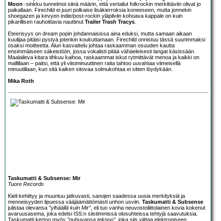
Moon
-sinkku tunnelmoi siinä määrin, että vertailut folkrockin merkittäviin olivat jo
paikallaan. Firechild ei juuri polkaise lisäkierroksia koneeseen, mutta jonnekin
shoegazen ja kevyen indie/post-rockin yläpilviin kohoava kappale on kuin
pikarillisen rauhoittavia nauttinut
Trailer Trash Tracys
.
Eteerisyys on dream popin johdannaisissa aina eduksi, mutta samaan aikaan
kuulijaa pitäisi pystyä jotenkin koukuttamaan. Firechild onnistuu tässä suurimmaksi
osaksi moitteetta. Alun kasvattelu johtaa raskaamman osuuden kautta
ensimmäiseen säkeistöön, jossa vokalisti pitää vähäeleisesti langat käsissään.
Maalaileva kitara tihkuu kaihoa, raskaammat iskut rytmittävät menoa ja kaikki on
mallillaan – paitsi, että yli viisiminuuttinen raita tahtoo uuvahtaa viimeisellä
minuutillaan, kun sitä kaiken sitovaa solmukohtaa ei sitten löydykään.
Mika Roth
Taskumatti & Subsense: Mir
Tuore Records
Kieli kehittyy ja muuntuu jatkuvasti, sanojen saadessa uusia merkityksiä ja
menneisyyden lipuessa vääjäämättömästi unhon usviin.
Taskumatti & Subsense
julistaa olevansa
”ylhäällä kuin Mir”
, eli tuo vanha neuvostoliittolainen kovia kokenut
avaruusasema, joka edelsi ISS:n siistimmissä olosuhteissa tehtyjä saavutuksia.
Taskumatti kertoo myös
”puhuvansa teknoo”
, joka siis viittaa elektroniseen