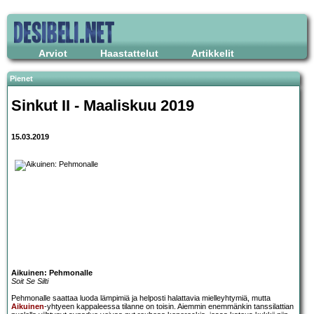
Arviot
Haastattelut
Artikkelit
Pienet
Sinkut II - Maaliskuu 2019
15.03.2019
Aikuinen: Pehmonalle
Soit Se Silti
Pehmonalle saattaa luoda lämpimiä ja helposti halattavia mielleyhtymiä, mutta
Aikuinen
-yhtyeen kappaleessa tilanne on toisin. Aiemmin enemmänkin tanssilattian