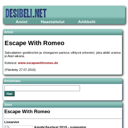
Arviot
Haastattelut
Artikkelit
Artisti
Escape With Romeo
Saksalainen goottirockin ja shoegazen parissa viihtyvä orkesteri, joka aloitti uransa
jo Atari-aikana.
Kotisivut:
www.escapewithromeo.de
(Päivitetty 27.07.2010)
Artistihaku
Jutut
Escape With Romeo
Livearviot
Amphi Festival 2010 - sunnuntai