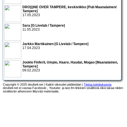
DRO)))NE OVER TAMPERE, keskiviikko [Pub Maanalainen/
Tampere]
17.05.2023
Sara [G Livelab / Tampere]
11.05.2023
Jarkko Martikainen [G Livelab / Tampere]
17.04.2023
Jooklo Finferli, Umpio, Haare, Haudat, Mogao [Maanalainen,
Tampere]
09.02.2023
Copyright © 2025 desibeli.net | Kaikki oikeudet pidätetään |
Tietoa toimituksesta
desibeli.net ei vastaa Facebook-, Youtube- ja last.fm-linkkien sisällöstä eikä takaa niiden
sisältävän aiheeseen liittyvää materiaalia.