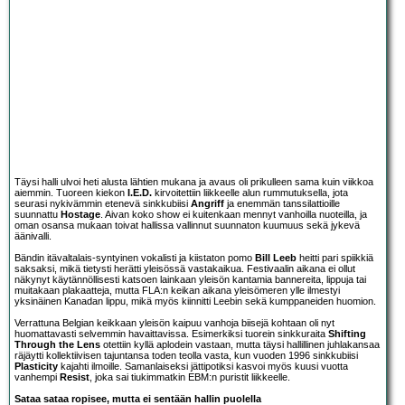
Täysi halli ulvoi heti alusta lähtien mukana ja avaus oli prikulleen sama kuin viikkoa
aiemmin. Tuoreen kiekon
I.E.D.
kirvoitettiin liikkeelle alun rummutuksella, jota
seurasi nykivämmin etenevä sinkkubiisi
Angriff
ja enemmän tanssilattioille
suunnattu
Hostage
. Aivan koko show ei kuitenkaan mennyt vanhoilla nuoteilla, ja
oman osansa mukaan toivat hallissa vallinnut suunnaton kuumuus sekä jykevä
äänivalli.
Bändin itävaltalais-syntyinen vokalisti ja kiistaton pomo
Bill Leeb
heitti pari spiikkiä
saksaksi, mikä tietysti herätti yleisössä vastakaikua. Festivaalin aikana ei ollut
näkynyt käytännöllisesti katsoen lainkaan yleisön kantamia bannereita, lippuja tai
muitakaan plakaatteja, mutta FLA:n keikan aikana yleisömeren ylle ilmestyi
yksinäinen Kanadan lippu, mikä myös kiinnitti Leebin sekä kumppaneiden huomion.
Verrattuna Belgian keikkaan yleisön kaipuu vanhoja biisejä kohtaan oli nyt
huomattavasti selvemmin havaittavissa. Esimerkiksi tuorein sinkkuraita
Shifting
Through the Lens
otettiin kyllä aplodein vastaan, mutta täysi hallillinen juhlakansaa
räjäytti kollektiivisen tajuntansa toden teolla vasta, kun vuoden 1996 sinkkubiisi
Plasticity
kajahti ilmoille. Samanlaiseksi jättipotiksi kasvoi myös kuusi vuotta
vanhempi
Resist
, joka sai tiukimmatkin EBM:n puristit liikkeelle.
Sataa sataa ropisee, mutta ei sentään hallin puolella