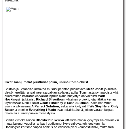
suljettuna.
Ilkeät säänjumalat puuttuvat peliin, uhrina Combichrist
Bristolin ja Britannian mittavaa musiikkiperintöä puolustava
Mesh
osoitti jo silkalla
yleisömerellään ansainneensa paikan isolla estradilla. Tummasta synapopista yhä
suoremman kitararockin vaikutuspiiriin ajautunut yhtye on vokalisti
Mark
Hockings
in ja kitaristi
Richard Silverthorn
yhteinen projekti, jota tälläkin kertaa
täydensivät livemuusikot
Geoff Pinckney
ja
Sean Suleman
. Kaksikon viime
vuonna julkaisema
A Perfect Solution
, sekä siltä löytyvät
If We Stay Here
,
Only
Better
ja etenkin
Everything I Made
ovat sellaisia ässiä, joiden varaan kelpaa
rakentaa suurempaakin menestystä.
Bändin viimekesäinen
Blackfieldin keikka
jätti vielä monia kysymyksiä avoimeksi,
mutta kulunut vuosi ja rankasti uudistunut live-setti ovat tehneet kummia.
Hockingsin karisma-vapaa habitus on edelleen pieni kompastuskivi, mutta tällä