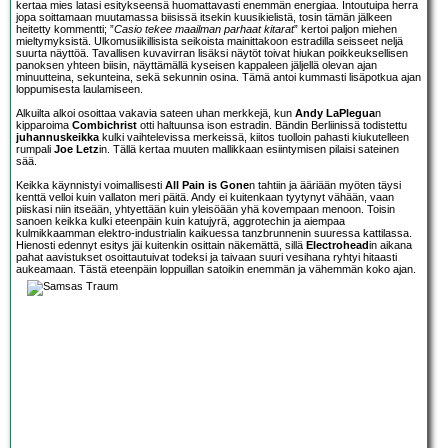
kertaa mies latasi esitykseensä huomattavasti enemmän energiaa. Intoutuipa herra
jopa soittamaan muutamassa biisissä itsekin kuusikielistä, tosin tämän jälkeen
heitetty kommentti; ”
Casio tekee maailman parhaat kitarat
” kertoi paljon miehen
mieltymyksistä. Ulkomusiikillisista seikoista mainittakoon estradilla seisseet neljä
suurta näyttöä. Tavallisen kuvavirran lisäksi näytöt toivat hiukan poikkeuksellisen
panoksen yhteen biisin, näyttämällä kyseisen kappaleen jäljellä olevan ajan
minuutteina, sekunteina, sekä sekunnin osina. Tämä antoi kummasti lisäpotkua ajan
loppumisesta laulamiseen.
Alkuilta alkoi osoittaa vakavia sateen uhan merkkejä, kun
Andy LaPlegua
n
kipparoima
Combichrist
otti haltuunsa ison estradin. Bändin Berliinissä todistettu
juhannuskeikka
kulki vaihtelevissa merkeissä, kiitos tuolloin pahasti kiukutelleen
rumpali
Joe Letz
in. Tällä kertaa muuten mallikkaan esiintymisen pilaisi sateinen
sää.
Keikka käynnistyi voimallisesti
All Pain is Gone
n tahtiin ja ääriään myöten täysi
kenttä velloi kuin vallaton meri päitä. Andy ei kuitenkaan tyytynyt vähään, vaan
piiskasi niin itseään, yhtyettään kuin yleisöään yhä kovempaan menoon. Toisin
sanoen keikka kulki eteenpäin kuin katujyrä, aggrotechin ja aiempaa
kulmikkaamman elektro-industrialin kaikuessa tanzbrunnenin suuressa kattilassa.
Hienosti edennyt esitys jäi kuitenkin osittain näkemättä, sillä
Electrohead
in aikana
pahat aavistukset osoittautuivat todeksi ja taivaan suuri vesihana ryhtyi hitaasti
aukeamaan. Tästä eteenpäin loppuillan satoikin enemmän ja vähemmän koko ajan.