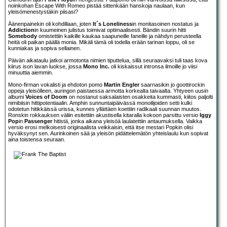
noinkohan Escape With Romeo pistää sittenkään hanskoja naulaan, kun
yleisömenestystäkin piisasi?
Äänenpainekin oli kohdillaan, joten
It´s Loneliness
in monitasoinen nostatus ja
Addiction
in kuumeinen julistus toimivat optimaalisesti. Bändin suurin hitti
Somebody
omistettiin kaikille kaukaa saapuneille faneille ja nähdyn perusteella
heitä oli paikan päällä monia. Mikäli tämä oli todella erään tarinan loppu, oli se
kunniakas ja sopiva sellainen.
Päivän aikataulu jatkoi armotonta nimien tiputtelua, sillä seuraavaksi tuli taas kova
kiirus ison lavan luokse, jossa
Mono Inc.
oli kiskaissut intronsa ilmoille jo viisi
minuuttia aiemmin.
Mono-firman vokalisti ja ehdoton pomo
Martin Engler
saarnasikin jo goottirockin
oppeja yleisölleen, auringon paistaessa armotta korkealta taivaalta. Yhtyeen uusin
albumi
Voices of Doom
on nostanut saksalaisten osakkeita kummasti, kiitos paljolti
nimibiisin hittipotentiaalin. Amphin sunnuntaipäivässä monoilijoiden setti kulki
odotetun hitikkäissä urissa, kunnes yllättäen koettiin radikaali suunnan muutos.
Ronskin rokkauksen väliin esitettiin akustisella kitaralla kokoon parsittu versio
Iggy
Pop
in
Passenger
hitistä, jonka aikana yleisöä laulatettiin antaumuksella. Vaikka
versio erosi melkoisesti originaalista veikkaisin, että itse mestari Popkin olisi
hyväksynyt sen. Aurinkoinen sää ja yleisön pidättelemätön yhteislaulu kun sopivat
aina toistensa seuraan.