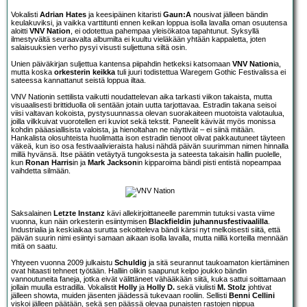
Vokalisti
Adrian Hates
ja keesipäinen kitaristi
Gaun:A
nousivat jälleen bändin
keulakuviksi, ja vaikka varttitunti ennen keikan loppua isolla lavalla oman osuutensa
aloitti
VNV Nation
, ei odotettua pahempaa yleisökatoa tapahtunut. Syksyllä
ilmestyvältä seuraavalta albumilta ei kuultu vieläkään yhtään kappaletta, joten
salaisuuksien verho pysyi visusti suljettuna siltä osin.
Unien päiväkirjan suljettua kantensa piipahdin hetkeksi katsomaan
VNV Nation
ia,
mutta koska
orkesterin keikka
tuli juuri todistettua Waregem Gothic Festivalissa ei
sateessa kannattanut seistä loppua iltaa.
VNV Nationin settilista vaikutti noudattelevan aika tarkasti viikon takaista, mutta
visuaalisesti brittiduolla oli sentään jotain uutta tarjottavaa. Estradin takana seisoi
viisi valtavan kokoista, pystysuunnassa olevan suorakaiteen muotoista valotaulua,
joilla vilkkuivat vuorotellen eri kuviot sekä tekstit. Paneelit kävivät myös monissa
kohdin pääasiallisista valoista, ja hienoltahan ne näyttivät – ei siinä mitään.
Hankalista olosuhteista huolimatta ison estradin tienoot olivat pakkautuneet täyteen
väkeä, kun iso osa festivaalivieraista halusi nähdä päivän suurimman nimen hinnalla
millä hyvänsä. Itse päätin vetäytyä tungoksesta ja sateesta takaisin hallin puolelle,
kun
Ronan Harris
in ja
Mark Jackson
in kipparoima bändi pisti entistä nopeampaa
vaihdetta silmään.
Saksalainen
Letzte Instanz
kävi allekirjoittaneelle paremmin tutuksi vasta viime
vuonna, kun näin orkesterin esiintymisen
Blackfieldin juhannusfestivaalilla
.
Industrialia ja keskiaikaa surutta sekoitteleva bändi kärsi nyt melkoisesti siitä, että
päivän suurin nimi esiintyi samaan aikaan isolla lavalla, mutta niillä korteilla mennään
mitä on saatu.
Yhtyeen vuonna 2009 julkaistu
Schuldig
ja sitä seurannut taukoamaton kiertäminen
ovat hitaasti tehneet työtään. Halliin olikin saapunut kelpo joukko bändin
vannoutuneita faneja, jotka eivät välittäneet vähääkään siitä, kuka sattui soittamaan
jollain muulla estradilla. Vokalistit
Holly
ja
Holly D.
sekä viulisti
M. Stolz
johtivat
jälleen showta, muiden jäsenten jäädessä tukevaan rooliin. Sellisti
Benni Cellini
viskoi jälleen päätään, sekä sen päässä olevaa punaisten rastojen nippua