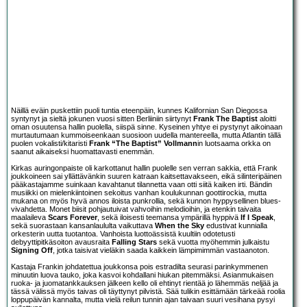
Näillä eväin puskettiin puoli tuntia eteenpäin, kunnes Kalifornian San Diegossa
syntynyt ja sieltä jokunen vuosi sitten Berliiniin siirtynyt
Frank The Baptist
aloitti
oman osuutensa hallin puolella, siispä sinne. Kyseinen yhtye ei pystynyt aikoinaan
murtautumaan kummoiseenkaan suosioon uudella mantereella, mutta Atlantin tällä
puolen vokalisti/kitaristi
Frank “The Baptist” Vollmann
in luotsaama orkka on
saanut aikaiseksi huomattavasti enemmän.
Kirkas auringonpaiste oli karkottanut hallin puolelle sen verran sakkia, että Frank
joukkoineen sai yllättävänkin suuren katraan kaitsettavakseen, eikä silinteripäinen
pääkastajamme suinkaan kavahtanut tilannetta vaan otti siitä kaiken irti. Bändin
musiikki on mielenkiintoinen sekoitus vanhan koulukunnan goottirockia, mutta
mukana on myös hyvä annos iloista punkrollia, sekä kunnon hyppysellinen blues-
vivahdetta. Monet biisit pohjautuivat vahvoihin melodioihin, ja etenkin taivaita
maalaileva
Scars Forever
, sekä iloisesti teemansa ympärillä hyppivä
If I Speak
,
sekä suorastaan kansanlaululta vaikuttava
When the Sky
edustivat kunnialla
orkesterin uutta tuotantoa. Vanhoista luottoässistä kuultiin odotetusti
debyyttipitkäsoiton avausraita
Falling Stars
sekä vuotta myöhemmin julkaistu
Signing Off
, jotka taisivat vieläkin saada kaikkein lämpimimmän vastaanoton.
Kastaja Frankin johdatettua joukkonsa pois estradilta seurasi parinkymmenen
minuutin luova tauko, joka kasvoi kohdallani hiukan pitemmäksi. Asianmukaisen
ruoka- ja juomatankkauksen jälkeen kello oli ehtinyt rientää jo lähemmäs neljää ja
tässä välissä myös taivas oli täyttynyt pilvistä. Sää tulikin esittämään tärkeää roolia
loppupäivän kannalta, mutta vielä reilun tunnin ajan taivaan suuri vesihana pysyi