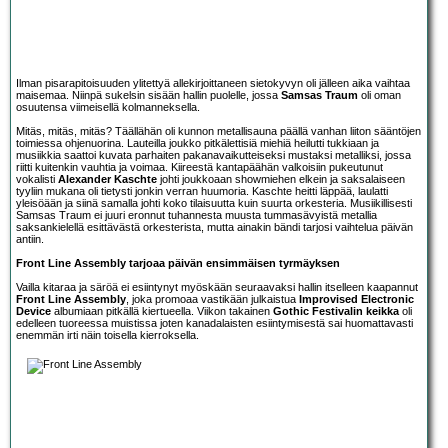
Ilman pisarapitoisuuden ylitettyä allekirjoittaneen sietokyvyn oli jälleen aika vaihtaa
maisemaa. Niinpä sukelsin sisään hallin puolelle, jossa
Samsas Traum
oli oman
osuutensa viimeisellä kolmanneksella.
Mitäs, mitäs, mitäs? Täällähän oli kunnon metallisauna päällä vanhan liiton sääntöjen
toimiessa ohjenuorina. Lauteilla joukko pitkälettisiä miehiä heilutti tukkiaan ja
musiikkia saattoi kuvata parhaiten pakanavaikutteiseksi mustaksi metalliksi, jossa
riitti kuitenkin vauhtia ja voimaa. Kiireestä kantapäähän valkoisiin pukeutunut
vokalisti
Alexander Kaschte
johti joukkoaan showmiehen elkein ja saksalaiseen
tyyliin mukana oli tietysti jonkin verran huumoria. Kaschte heitti läppää, laulatti
yleisöään ja siinä samalla johti koko tilaisuutta kuin suurta orkesteria. Musiikillisesti
Samsas Traum ei juuri eronnut tuhannesta muusta tummasävyistä metallia
saksankielellä esittävästä orkesterista, mutta ainakin bändi tarjosi vaihtelua päivän
antiin.
Front Line Assembly tarjoaa päivän ensimmäisen tyrmäyksen
Vailla kitaraa ja säröä ei esiintynyt myöskään seuraavaksi hallin itselleen kaapannut
Front Line Assembly
, joka promoaa vastikään julkaistua
Improvised Electronic
Device
albumiaan pitkällä kiertueella. Viikon takainen
Gothic Festivalin keikka
oli
edelleen tuoreessa muistissa joten kanadalaisten esiintymisestä sai huomattavasti
enemmän irti näin toisella kierroksella.