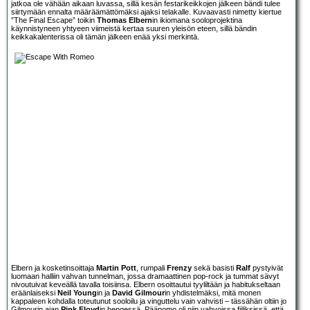
jatkoa ole vähään aikaan luvassa, sillä kesän festarikeikkojen jälkeen bändi tulee
siirtymään ennalta määräämättömäksi ajaksi telakalle. Kuvaavasti nimetty kiertue
”The Final Escape” toikin
Thomas Elbern
in ikiomana sooloprojektina
käynnistyneen yhtyeen viimeistä kertaa suuren yleisön eteen, sillä bändin
keikkakalenterissa oli tämän jälkeen enää yksi merkintä.
Elbern ja kosketinsoittaja
Martin Pott
, rumpali
Frenzy
sekä basisti
Ralf
pystyivät
luomaan halliin vahvan tunnelman, jossa dramaattinen pop-rock ja tummat sävyt
nivoutuivat keveällä tavalla toisiinsa. Elbern osoittautui tyyliltään ja habitukseltaan
eräänlaiseksi
Neil Young
in ja
David Gilmour
in yhdistelmäksi, mitä monen
kappaleen kohdalla toteutunut sooloilu ja vinguttelu vain vahvisti – tässähän oltiin jo
Gilmourin ajan
Pink Floyd
in hengessä. Pääpomo oli niin vahvoissa fiiliksissä, että