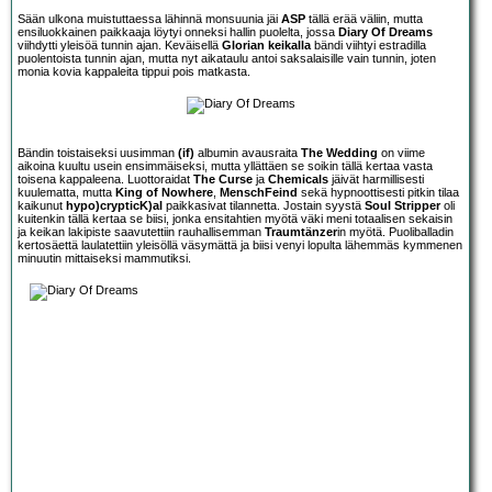
Sään ulkona muistuttaessa lähinnä monsuunia jäi
ASP
tällä erää väliin, mutta
ensiluokkainen paikkaaja löytyi onneksi hallin puolelta, jossa
Diary Of Dreams
viihdytti yleisöä tunnin ajan. Keväisellä
Glorian keikalla
bändi viihtyi estradilla
puolentoista tunnin ajan, mutta nyt aikataulu antoi saksalaisille vain tunnin, joten
monia kovia kappaleita tippui pois matkasta.
Bändin toistaiseksi uusimman
(if)
albumin avausraita
The Wedding
on viime
aikoina kuultu usein ensimmäiseksi, mutta yllättäen se soikin tällä kertaa vasta
toisena kappaleena. Luottoraidat
The Curse
ja
Chemicals
jäivät harmillisesti
kuulematta, mutta
King of Nowhere
,
MenschFeind
sekä hypnoottisesti pitkin tilaa
kaikunut
hypo)crypticK)al
paikkasivat tilannetta. Jostain syystä
Soul Stripper
oli
kuitenkin tällä kertaa se biisi, jonka ensitahtien myötä väki meni totaalisen sekaisin
ja keikan lakipiste saavutettiin rauhallisemman
Traumtänzer
in myötä. Puoliballadin
kertosäettä laulatettiin yleisöllä väsymättä ja biisi venyi lopulta lähemmäs kymmenen
minuutin mittaiseksi mammutiksi.