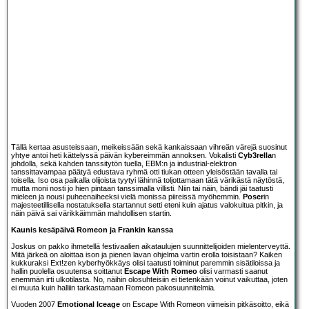
Tällä kertaa asusteissaan, meikeissään sekä kankaissaan vihreän värejä suosinut
yhtye antoi heti kättelyssä päivän kybereimmän annoksen. Vokalisti
Cyb3rella
n
johdolla, sekä kahden tanssitytön tuella, EBM:n ja industrial-elektron
tanssittavampaa päätyä edustava ryhmä otti tiukan otteen yleisöstään tavalla tai
toisella. Iso osa paikalla olijoista tyytyi lähinnä toljottamaan tätä värikästä näytöstä,
mutta moni nosti jo hien pintaan tanssimalla villisti. Niin tai näin, bändi jäi taatusti
mieleen ja nousi puheenaiheeksi vielä monissa piireissä myöhemmin.
Poser
in
majesteetillisella nostatuksella startannut setti eteni kuin ajatus valokuitua pitkin, ja
näin päivä sai värikkäimmän mahdollisen startin.
Kaunis kesäpäivä Romeon ja Frankin kanssa
Joskus on pakko ihmetellä festivaalien aikataulujen suunnittelijoiden mielenterveyttä.
Mitä järkeä on aloittaa ison ja pienen lavan ohjelma vartin erolla toisistaan? Kaiken
kukkuraksi Ext!zen kyberhyökkäys olisi taatusti toiminut paremmin sisätiloissa ja
hallin puolella osuutensa soittanut
Escape With Romeo
olisi varmasti saanut
enemmän irti ulkotilasta. No, näihin olosuhteisiin ei tietenkään voinut vaikuttaa, joten
ei muuta kuin halliin tarkastamaan Romeon pakosuunnitelmia.
Vuoden 2007
Emotional Iceage
on Escape With Romeon viimeisin pitkäsoitto, eikä