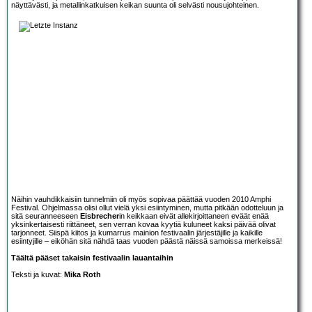
näyttävästi, ja metallinkatkuisen keikan suunta oli selvästi nousujohteinen.
Näihin vauhdikkaisiin tunnelmiin oli myös sopivaa päättää vuoden 2010 Amphi
Festival. Ohjelmassa olisi ollut vielä yksi esiintyminen, mutta pitkään odotteluun ja
sitä seuranneeseen
Eisbrecher
in keikkaan eivät allekirjoittaneen eväät enää
yksinkertaisesti riittäneet, sen verran kovaa kyytiä kuluneet kaksi päivää olivat
tarjonneet. Siispä kiitos ja kumarrus mainion festivaalin järjestäjille ja kaikille
esiintyjille – eiköhän sitä nähdä taas vuoden päästä näissä samoissa merkeissä!
Täältä pääset takaisin festivaalin lauantaihin
Teksti ja kuvat:
Mika Roth