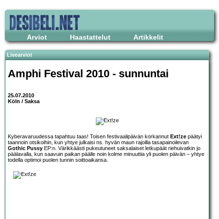
Arviot
Haastattelut
Artikkelit
Livearviot
Amphi Festival 2010 - sunnuntai
25.07.2010
Köln / Saksa
Kyberavaruudessa tapahtuu taas! Toisen festivaalipäivän korkannut
Ext!ze
päätyi
taannoin otsikoihin, kun yhtye julkaisi ns. hyvän maun rajoilla tasapainoilevan
Gothic Pussy
EP:n. Värikkäästi pukeutuneet saksalaiset letkupäät riehuivatkin jo
päälavalla, kun saavuin paikan päälle noin kolme minuuttia yli puolen päivän – yhtye
todella optimoi puolen tunnin soittoaikansa.