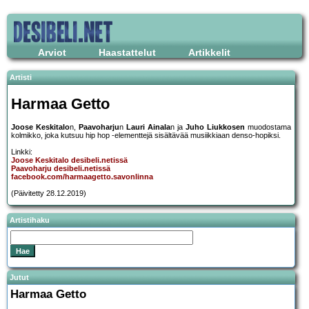
Arviot
Haastattelut
Artikkelit
Artisti
Harmaa Getto
Joose Keskitalo
n,
Paavoharju
n
Lauri Ainala
n ja
Juho Liukkosen
muodostama
kolmikko, joka kutsuu hip hop -elementtejä sisältävää musiikkiaan denso-hopiksi.
Linkki:
Joose Keskitalo desibeli.netissä
Paavoharju desibeli.netissä
facebook.com/harmaagetto.savonlinna
(Päivitetty 28.12.2019)
Artistihaku
Jutut
Harmaa Getto