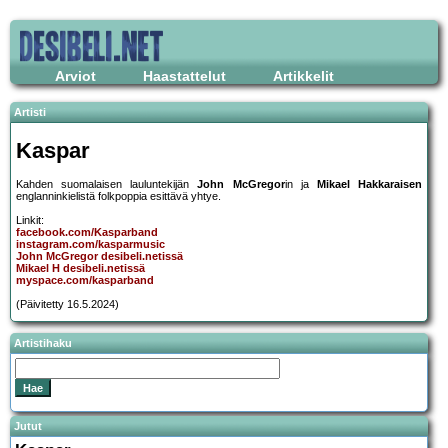
Arviot
Haastattelut
Artikkelit
Artisti
Kaspar
Kahden suomalaisen lauluntekijän
John McGregor
in ja
Mikael Hakkaraisen
englanninkielistä folkpoppia esittävä yhtye.
Linkit:
facebook.com/Kasparband
instagram.com/kasparmusic
John McGregor desibeli.netissä
Mikael H desibeli.netissä
myspace.com/kasparband
(Päivitetty 16.5.2024)
Artistihaku
Jutut