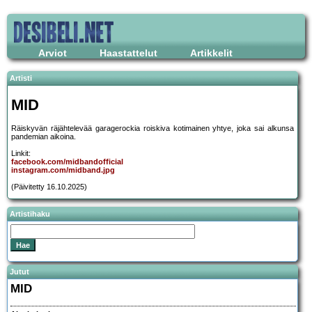
Arviot
Haastattelut
Artikkelit
Artisti
MID
Räiskyvän räjähtelevää garagerockia roiskiva kotimainen yhtye, joka sai alkunsa
pandemian aikoina.
Linkit:
facebook.com/midbandofficial
instagram.com/midband.jpg
(Päivitetty 16.10.2025)
Artistihaku
Jutut
MID