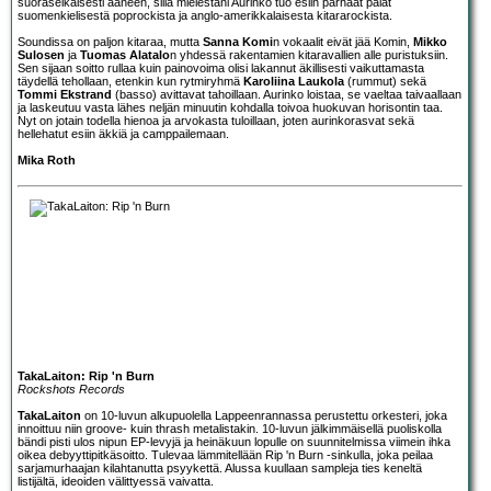
suoraselkäisesti ääneen, sillä mielestäni Aurinko tuo esiin parhaat palat
suomenkielisestä poprockista ja anglo-amerikkalaisesta kitararockista.
Soundissa on paljon kitaraa, mutta
Sanna Komi
n vokaalit eivät jää Komin,
Mikko
Sulosen
ja
Tuomas Alatalo
n yhdessä rakentamien kitaravallien alle puristuksiin.
Sen sijaan soitto rullaa kuin painovoima olisi lakannut äkillisesti vaikuttamasta
täydellä tehollaan, etenkin kun rytmiryhmä
Karoliina Laukola
(rummut) sekä
Tommi Ekstrand
(basso) avittavat tahoillaan. Aurinko loistaa, se vaeltaa taivaallaan
ja laskeutuu vasta lähes neljän minuutin kohdalla toivoa huokuvan horisontin taa.
Nyt on jotain todella hienoa ja arvokasta tuloillaan, joten aurinkorasvat sekä
hellehatut esiin äkkiä ja camppailemaan.
Mika Roth
TakaLaiton: Rip 'n Burn
Rockshots Records
TakaLaiton
on 10-luvun alkupuolella Lappeenrannassa perustettu orkesteri, joka
innoittuu niin groove- kuin thrash metalistakin. 10-luvun jälkimmäisellä puoliskolla
bändi pisti ulos nipun EP-levyjä ja heinäkuun lopulle on suunnitelmissa viimein ihka
oikea debyyttipitkäsoitto. Tulevaa lämmitellään Rip 'n Burn -sinkulla, joka peilaa
sarjamurhaajan kilahtanutta psyykettä. Alussa kuullaan sampleja ties keneltä
listijältä, ideoiden välittyessä vaivatta.