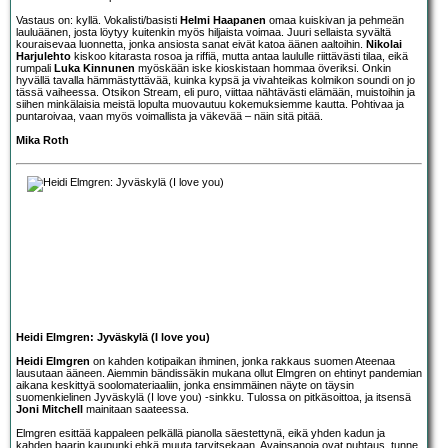
Vastaus on: kyllä. Vokalisti/basisti
Helmi Haapanen
omaa kuiskivan ja pehmeän
lauluäänen, josta löytyy kuitenkin myös hiljaista voimaa. Juuri sellaista syvältä
kouraisevaa luonnetta, jonka ansiosta sanat eivät katoa äänen aaltoihin.
Nikolai
Harjulehto
kiskoo kitarasta rosoa ja riffiä, mutta antaa laululle riittävästi tilaa, eikä
rumpali
Luka Kinnunen
myöskään iske kioskistaan hommaa överiksi. Onkin
hyvällä tavalla hämmästyttävää, kuinka kypsä ja vivahteikas kolmikon soundi on jo
tässä vaiheessa. Otsikon Stream, eli puro, viittaa nähtävästi elämään, muistoihin ja
siihen minkälaisia meistä lopulta muovautuu kokemuksiemme kautta. Pohtivaa ja
puntaroivaa, vaan myös voimallista ja väkevää – näin sitä pitää.
Mika Roth
Heidi Elmgren: Jyväskylä (I love you)
Heidi Elmgren
on kahden kotipaikan ihminen, jonka rakkaus suomen Ateenaa
lausutaan ääneen. Aiemmin bändissäkin mukana ollut Elmgren on ehtinyt pandemian
aikana keskittyä soolomateriaaliin, jonka ensimmäinen näyte on täysin
suomenkielinen Jyväskylä (I love you) -sinkku. Tulossa on pitkäsoittoa, ja itsensä
Joni Mitchell
mainitaan saateessa.
Elmgren esittää kappaleen pelkällä pianolla säestettynä, eikä yhden kadun ja
kahden baarin kaupunki ehkä muuta tarvitsekaan. Avainsanoja ovat puhtaus, tunne