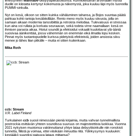
ilmestyneen
Wannabe
-debyyttipitkäsoittonsa. Kunnioitettavan arsenaalin myötä
duolle on kiistatta kertynyt kokemusta ja näkemystä, joka kuuluu läpi myös tuoreella
PUMMI-sinkulla.
Nyt on kesä, olkoon se sitten kuinka vähäluminen tahansa, ja Bojos suuntaa päätä
pahkaa kohti rantoja kesäbiisillään. Rento meno myös kuuluu siivusta, jolla on
samaan aikaan modernia tanssibiittiä ja retroista melodiaa. Tulevaisuus ei stressaa
kun aina voi rullata ja korkata seuraavan, sekä todeta virne naamallaan: kesä on
ihmisen parasta aikaa. Hiotut soundit ja efektoidut vokaalit kuulottavat ylä-ääniä
suosivaa äänikenttää, jossa vähemmän on enemmän eikä ilmatila lopu kesken.
Pinnat myös tuotantopuolelle kurissa pidetyistä efekteistä, joiden ansiosta siivu
menee jo lähes liian pitkälle – mutta ei sitten kuitenkaan.
Mika Roth
ccb: Stream
V.R. Label Finland
Turkulainen
ccb
suosii nimessään pieniä kirjaimia, mutta vahvan tunnelmallista
postrockia esittävän yhteen soundissa suuruus on majesteettista luokkaa. Vuonna
2021 nykyisen muotonsa vakiinnuttanut yhtye lataa debyyttisinkulle niin ronskisti
tunnetta, fiilistä ja voimaa, ettei viisikään minuuttia riitä. Ydinkysymys kuuluukin:
kestääkö suureksi paisuva lataus mittansa?