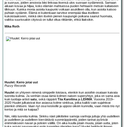
ja suoruus, joiden ansiosta biisi linkoaa itsensä ulos suoraan sydämestä. Samaan
aikaan kovaa ja hiljaa, koko elämän mahtuessa puolen hehtaarin metsän kaltaiseen
tilkkuun. Kuinka monia asioita kaupunki voikaan asukilleen olla, kun asioita katsoo
puhtain sydämin. Elämä ei kuitenkaan tarvitse enempää tilaa itselleen
kukoistaakseen, minkä olen itsekin pienen kaupungin poikana saanut huomata,
vaikka suurissakin cityissä on tullut oltua riittämiin, ehkä liiaksikin.
Mika Roth
Huulet: Kerro jotai uut
Puzzy Records
Huulet
on yhtyeen nimenä simppelin loistava, etenkin kun asioihin osataan kaivata
tuoreita kulmia. Ja senhän osaa tämä kolmen naisen superyhtye, joka on sama asia
kuin tuottaja-artisti
satu
, sekä räppärit
Tiia Karoliina
ja
LEHMÄ
. Vuosina 2019–
2020 Huulet julkaisivat itse asiassa kolme sinkkua, jotka kaikki vain sujahtivat
jotenkin ohitseni. Vaan nyt osui keskelle ja upposi oikein kunnolla, vaan mistä trio nyt
kertoo ja mitä se kaipaa?
Niin, niitä tuoreita kulmia. Sinkku näet piikittelee samoja vanhoja juttuja yhä uudelleen
ja uudelleen ja uudelleen kierrättäviä suomiräppäreitä, joiden tarinat pyörivät
enimmäkseen navan ja polvien välillä. On aika kuulla jotain muuta, jotain uutta, joten
kuka astuisi seuraavaksi esiin tuoreiden ideoiden kera? Huulet heittävät ilmaan