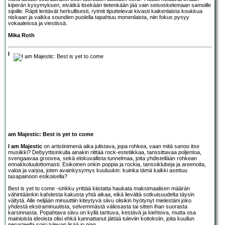
kiperän kysymyksen, eivätkä itsekään tietenkään jää vain seisoskelemaan samoille
sijoille. Räpit lentävät herkullisesti, rytmit tiputtelevat kivasti kaikenlaista koukkua
niskaan ja vaikka soundien puolella tapahtuu monenlaista, niin fokus pysyy
vokaaleissa ja viestissä.
Mika Roth
I
am Majestic: Best is yet to come
I am Majestic
on artistinimenä aika julistava, jopa rohkea, vaan mitä sanoo itse
musiikki? Debyyttisinkulla ainakin riittää rock-estetiikkaa, tanssittavaa poljentoa,
svengaavaa groovea, sekä elokuvallista tunnelmaa, joita yhdistellään rohkean
ennakkoluulottomasti. Esikoinen onkin poppia ja rockia, tanssiklubeja ja areenoita,
valoa ja varjoa, joten avainkysymys kuuluukin: kuinka tämä kaikki asettuu
tasapainoon esikoisella?
Best is yet to come -sinkku yrittää kiistatta haukata maksimaalisen määrän
vähintäänkin kahdesta kakusta yhtä aikaa, eikä lievältä sotkuisuudelta täysin
vältytä. Alle neljään minuuttiin kiteytyvä siivu olisikin hyötynyt mielestäni joko
yhdestä ekstraminuutista, selvemmästä väliosasta tai sitten ihan suorasta
karsinnasta. Popahtava siivu on kyllä tarttuva, kestävä ja kiehtova, mutta osa
mainioista ideoista olisi ehkä kannattanut jättää tuleviin koitoksiin, joita kuullun
perusteella soisi tulevan lisää jo pian.