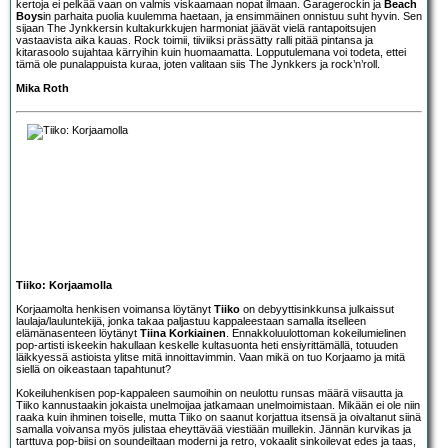
kertoja ei pelkää vaan on valmis viskaamaan nopat ilmaan. Garagerockin ja
Beach
Boys
in parhaita puolia kuulemma haetaan, ja ensimmäinen onnistuu suht hyvin. Sen
sijaan The Jynkkersin kultakurkkujen harmoniat jäävät vielä rantapoitsujen
vastaavista aika kauas. Rock toimii, tiiviiksi prässätty ralli pitää pintansa ja
kitarasoolo sujahtaa kärryihin kuin huomaamatta. Lopputulemana voi todeta, ettei
tämä ole punalappuista kuraa, joten valitaan siis The Jynkkers ja rock’n’roll.
Mika Roth
Tiiko: Korjaamolla
Korjaamolta henkisen voimansa löytänyt
Tiiko
on debyyttisinkkunsa julkaissut
laulaja/lauluntekijä, jonka takaa paljastuu kappaleestaan samalla itselleen
elämänasenteen löytänyt
Tiina Korkiainen
. Ennakkoluulottoman kokeilumielinen
pop-artisti iskeekin hakullaan keskelle kultasuonta heti ensiyrittämällä, totuuden
läikkyessä astioista ylitse mitä innoittavimmin. Vaan mikä on tuo Korjaamo ja mitä
siellä on oikeastaan tapahtunut?
Kokeiluhenkisen pop-kappaleen saumoihin on neulottu runsas määrä viisautta ja
Tiiko kannustaakin jokaista unelmoijaa jatkamaan unelmoimistaan. Mikään ei ole niin
raaka kuin ihminen toiselle, mutta Tiiko on saanut korjattua itsensä ja oivaltanut siinä
samalla voivansa myös julistaa eheyttävää viestiään muillekin. Jännän kurvikas ja
tarttuva pop-biisi on soundeiltaan moderni ja retro, vokaalit sinkoilevat edes ja taas,