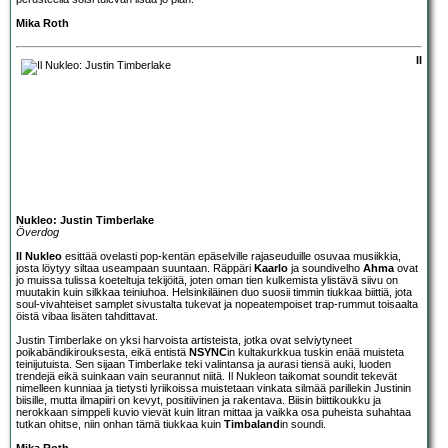
Mika Roth
Il
Nukleo: Justin Timberlake
Överdog
Il Nukleo
esittää ovelasti pop-kentän epäselville rajaseuduille osuvaa musiikkia,
josta löytyy siltaa useampaan suuntaan. Räppäri
Kaarlo
ja soundivelho
Ahma
ovat
jo muissa tulissa koeteltuja tekijöitä, joten oman tien kulkemista ylistävä siivu on
muutakin kuin silkkaa teiniuhoa. Helsinkiläinen duo suosii timmin tiukkaa biittiä, jota
soul-vivahteiset samplet sivustalta tukevat ja nopeatempoiset trap-rummut toisaalta
öistä vibaa lisäten tahdittavat.
Justin Timberlake on yksi harvoista artisteista, jotka ovat selviytyneet
poikabändikirouksesta, eikä entistä
NSYNC
in kultakurkkua tuskin enää muisteta
teinijutuista. Sen sijaan Timberlake teki valintansa ja aurasi tiensä auki, luoden
trendejä eikä suinkaan vain seurannut niitä. Il Nukleon taikomat soundit tekevät
nimelleen kunniaa ja tietysti lyriikoissa muistetaan vinkata silmää parillekin Justinin
biisille, mutta ilmapiiri on kevyt, positiivinen ja rakentava. Biisin biittikoukku ja
nerokkaan simppeli kuvio vievät kuin litran mittaa ja vaikka osa puheista suhahtaa
tutkan ohitse, niin onhan tämä tiukkaa kuin
Timbaland
in soundi.
Mika Roth