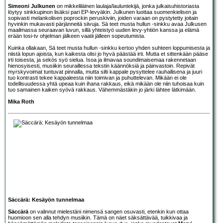
Simeoni Julkunen
on mikkeliläinen laulaja/lauluntekijä, jonka julkaisuhistoriasta
löytyy sinkkupinon lisäksi pari EP-levyäkin. Julkunen luottaa suomenkielisen ja
sopivasti melankolisen poprockin peruskiviin, joiden varaan on pystytetty joitain
hyvinkin mukavasti pärjänneitä siivuja. Sä teet musta hullun -sinkku avaa Julkusen
maailmassa seuraavan luvun, sillä yhteistyö uuden levy-yhtiön kanssa ja elämä
erään tosi-tv ohjelman jälkeen vaatii jälleen sopeutumista.
Kuinka ollakaan, Sä teet musta hullun -sinkku kertoo yhden suhteen loppumisesta ja
niistä lopun ajoista, kun kaikesta olisi jo hyvä päästää irti. Mutta et sittenkään pääse
irti toisesta, ja sekös syö sielua. Isoa ja ilmavaa soundimaisemaa rakennetaan
hienosyisesti, musiikin seuraillessa tekstin käännöksiä ja päinvastoin. Repivät
myrskyvoimat tuntuvat pinnalla, mutta silti kappale pysyttelee rauhallisena ja juuri
tuo kontrasti tekee kappaleesta niin toimivan ja puhuttelevan. Mikään ei ole
todellisuudessa yhtä upeaa kuin ihana rakkaus, eikä mikään ole niin tuhoisaa kuin
tuo samainen kaiken syövä rakkaus. Vähemmästäkin jo järki lähtee lätkimään.
Mika Roth
Säccärä: Kesäyön tunnelmaa
Säccärä
on valinnut mielestäni nimensä sangen osuvasti, etenkin kun ottaa
huomioon sen alla tehdyn musiikin. Tämä on näet säksättävää, tuikkivaa ja