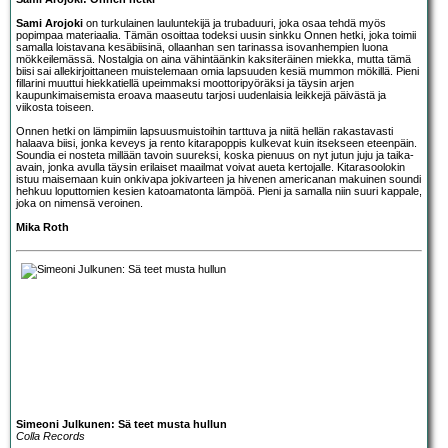
Sami Arojoki
on turkulainen lauluntekijä ja trubaduuri, joka osaa tehdä myös
popimpaa materiaalia. Tämän osoittaa todeksi uusin sinkku Onnen hetki, joka toimii
samalla loistavana kesäbiisinä, ollaanhan sen tarinassa isovanhempien luona
mökkeilemässä. Nostalgia on aina vähintäänkin kaksiteräinen miekka, mutta tämä
biisi sai allekirjoittaneen muistelemaan omia lapsuuden kesiä mummon mökillä. Pieni
fillarini muuttui hiekkatiellä upeimmaksi moottoripyöräksi ja täysin arjen
kaupunkimaisemista eroava maaseutu tarjosi uudenlaisia leikkejä päivästä ja
viikosta toiseen.
Onnen hetki on lämpimiin lapsuusmuistoihin tarttuva ja niitä hellän rakastavasti
halaava biisi, jonka keveys ja rento kitarapoppis kulkevat kuin itsekseen eteenpäin.
Soundia ei nosteta millään tavoin suureksi, koska pienuus on nyt jutun juju ja taika-
avain, jonka avulla täysin erilaiset maailmat voivat aueta kertojalle. Kitarasoolokin
istuu maisemaan kuin onkivapa jokivarteen ja hivenen americanan makuinen soundi
hehkuu loputtomien kesien katoamatonta lämpöä. Pieni ja samalla niin suuri kappale,
joka on nimensä veroinen.
Mika Roth
Simeoni Julkunen: Sä teet musta hullun
Colla Records