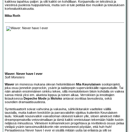
kaikkea tapahtuu paljon: ja silti kaikki on kohdillaan. Korjaamolla on tekstinsä ja
viestinsä puolesta huipputärkeä, mutta sen ei tule peittää itse musiikin ja toteutuksen
korkealuokkaisuutta.
Mika Roth
Waver: Never have I ever
Soft Monsters
Waver
on monessa mukana olevan helsinkiläisen
Mia Keurulaisen
sooloprojekti,
joka osuu jonnekin poprockin, ysärin ja taidepopin supervärikkäille rajaseuduille. Tai
näin ainakin ensimmäinen sinkku tekee, sillä moniulotteisen biisin kohdalla on vaikea
sanoa mistä yksi em. alueista loppuu ja toinen alkaa. Verrokkien ja innoittajien
listauksessa
Depeche Mode
ja
Moloko
antavat osviittaa laveudesta, sekä
soundien dramaattisuudesta.
Syntetisaattorit soivat vahvoina ja vakavina, sähkökitarakin vaeltelee välillä
taustalla, mutta kaiken keskiöön ja parrasvaloihin sijoittuu kuitenkin Keurulaisen
laulu. Vokaalit nousevatkin vaivattoman oloisesti kaiken ylle, sitoen ainekset miltei
dreampopmaisella vetovoimallaan ja tämä kaikki onnistutaan tekemään hädin tuskin
neljässä minuutissa. Viimeisen kolmanneksen progehtava ja revittelevä osuus pelaa
vieläpä ysärin tanssimusiikkikortin niin onnistuneesti pöytään, että huh-huh!
Periaatteessa Never have I ever ei sisällä mitään uutta tai erilaista ja silti se