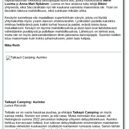
häpeämättömän melodista tanssipoppia luova duo, jonka muodostavat
Mervi
Luoma
ja
Anna-Mari Nykänen
. Luoma on itse asiassa tuttu tekijä
Bikinï
-
yhtyeestä, eikä Säccäräkään nyt niin kaukana samoista maisemista ole. Ysäri on
tässäkin talossa mahdollisuus, eikä suinkaan mikään uhka.
Kesäyön tunnelmaa siis maalaillaan superkirkkain sävyin, joista voi löytää
yhtymäkohtia myös ysärin dancen shokkiväreihin. Lyriikoiden puolella kaksikko
vinkkaa heittävänsä pois kaikki turhat housut ja paidat, erästä toista duoa
mukaillakseni. Kesäyö on täynnä mahdollisuuksia ja duon lasit ovat ilahduttavasti
vähintäänkin puolitäysiä ja pullollaan mahdollisuuksia. Läheisyys on tärkeä asia,
mutta niin on myös pieksämäkeläisen tiimin jalostama dancepoppis. Suomen kielikin
istuu maisemaan kuin kokko juhannukseen, joten taas kelpaa.
Mika Roth
Taikayö Camping: Aurinko
Luova Records
Telttailu se on vasta hauskaa puuhaa, ja ehkäpä
Taikayö Camping
on myös
samaa mieltä. Nomen est omen, ja sitä rataa. Mutta mennään itse asiaan, eli
Helsingissä vuonna 2022 perustetun indiepop-yhtyeen debyyttisinkkuun. Aurinko
hehkuu kerrassaan hellästi, kun tulevan debyyttialbumin ensimmäinen maistiainen
osoittaa viimeisten kuukausien studiotyön kantaneen runsasta satoa. Sanon tämän