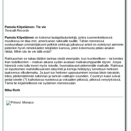
Pamela Kilpeläinen: Tie vie
Texicalli Records
Pamela Kilpeläinen
on kokenut laulaja/lauluntekijä, jonka suomenkielisessä
musiikissa on tilaa mm. americanan raikkaille tuulille. Tähän mennessä
soolourallaan ymmärtääkseni pelkkiä sinkkuja julkaissut artisti on esiintynyt aiemmin
joidenkin hyvin nimekkäiden tekijöiden kanssa, joten kokemusta pitäisi ainakin
riittää. Mihin siis tie vie tällä erää?
Rakkaushan se taitaa tätäkin tarinaa viedä eteenpäin, kun kuvitteellisen – tai kenties
ihan todellisenkin – matkan aikana sydän avataan matkakumppanille täysin. Jospa
hänestä voisi tulla toveri myös toiselle, huomattavasti pidemmälle matkalle. Rakkaus
on loputtomien mahdollisuuksien labyrintti ja kertoja heittäytyy lumottuun hetkeen
taaksensa vilkuilematta. Ja juuri tuo hetkeen uppoutuminen nostaa biisin taivaisiin,
kiitos pitelemättömän tulkinnan ja tarkoin valittujen soundien. Countryn kaiut soivat
pedal steelin (?) kaihoisissa nuoteissa ja vokaalien pitkissä, pitkissä venytyksissä.
Tämä tie kirjaimellisesti vie sydämen mennessään.
Mika Roth