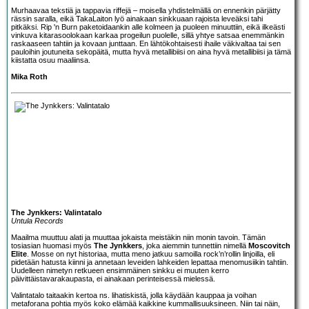
Murhaavaa tekstiä ja tappavia riffejä – moisella yhdistelmällä on ennenkin pärjätty
rässin saralla, eikä TakaLaiton lyö ainakaan sinkkuaan rajoista leveäksi tahi
pitkäksi. Rip 'n Burn paketoidaankin alle kolmeen ja puoleen minuuttiin, eikä ilkeästi
vinkuva kitarasoolokaan karkaa progeilun puolelle, sillä yhtye satsaa enemmänkin
raskaaseen tahtiin ja kovaan junttaan. En lähtökohtaisesti ihaile väkivaltaa tai sen
pauloihin joutuneita sekopäitä, mutta hyvä metallibiisi on aina hyvä metallibiisi ja tämä
kiistatta osuu maaliinsa.
Mika Roth
The Jynkkers: Valintatalo
Untula Records
Maailma muuttuu alati ja muuttaa jokaista meistäkin niin monin tavoin. Tämän
tosiasian huomasi myös
The Jynkkers
, joka aiemmin tunnettiin nimellä
Moscovitch
Elite
. Mosse on nyt historiaa, mutta meno jatkuu samoilla rock’n’rollin linjoilla, eli
pidetään hatusta kiinni ja annetaan leveiden lahkeiden lepattaa menomusiikin tahtiin.
Uudelleen nimetyn retkueen ensimmäinen sinkku ei muuten kerro
päivittäistavarakaupasta, ei ainakaan perinteisessä mielessä.
Valintatalo taitaakin kertoa ns. lihatiskistä, jolla käydään kauppaa ja voihan
metaforana pohtia myös koko elämää kaikkine kummallisuuksineen. Niin tai näin,