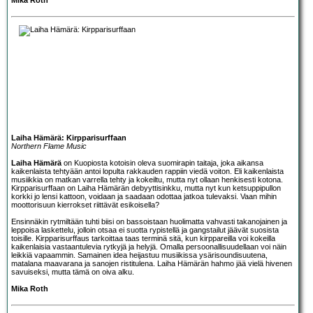
Laiha Hämärä: Kirpparisurffaan
Northern Flame Music
Laiha Hämärä
on Kuopiosta kotoisin oleva suomirapin taitaja, joka aikansa
kaikenlaista tehtyään antoi lopulta rakkauden rappiin viedä voiton. Eli kaikenlaista
musiikkia on matkan varrella tehty ja kokeiltu, mutta nyt ollaan henkisesti kotona.
Kirpparisurffaan on Laiha Hämärän debyyttisinkku, mutta nyt kun ketsuppipullon
korkki jo lensi kattoon, voidaan ja saadaan odottaa jatkoa tulevaksi. Vaan mihin
moottorisuun kierrokset riittävät esikoisella?
Ensinnäkin rytmiltään tuhti biisi on bassoistaan huolimatta vahvasti takanojainen ja
leppoisa laskettelu, jolloin otsaa ei suotta rypistellä ja gangstailut jäävät suosista
toisille. Kirpparisurffaus tarkoittaa taas terminä sitä, kun kirppareilla voi kokeilla
kaikenlaisia vastaantulevia rytkyjä ja helyjä. Omalla persoonallisuudellaan voi näin
leikkiä vapaammin. Samainen idea heijastuu musiikissa ysärisoundisuutena,
matalana maavarana ja sanojen ristitulena. Laiha Hämärän hahmo jää vielä hivenen
savuiseksi, mutta tämä on oiva alku.
Mika Roth