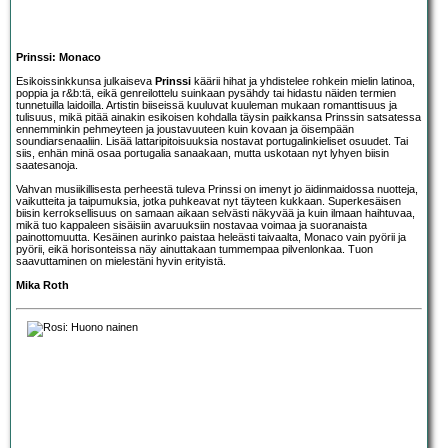
Prinssi: Monaco
Esikoissinkkunsa julkaiseva
Prinssi
käärii hihat ja yhdistelee rohkein mielin latinoa,
poppia ja r&b:tä, eikä genreilottelu suinkaan pysähdy tai hidastu näiden termien
tunnetuilla laidoilla. Artistin biiseissä kuuluvat kuuleman mukaan romanttisuus ja
tulisuus, mikä pitää ainakin esikoisen kohdalla täysin paikkansa Prinssin satsatessa
ennemminkin pehmeyteen ja joustavuuteen kuin kovaan ja öisempään
soundiarsenaaliin. Lisää lattaripitoisuuksia nostavat portugalinkieliset osuudet. Tai
siis, enhän minä osaa portugalia sanaakaan, mutta uskotaan nyt lyhyen biisin
saatesanoja.
Vahvan musiikillisesta perheestä tuleva Prinssi on imenyt jo äidinmaidossa nuotteja,
vaikutteita ja taipumuksia, jotka puhkeavat nyt täyteen kukkaan. Superkesäisen
biisin kerroksellisuus on samaan aikaan selvästi näkyvää ja kuin ilmaan haihtuvaa,
mikä tuo kappaleen sisäisiin avaruuksiin nostavaa voimaa ja suoranaista
painottomuutta. Kesäinen aurinko paistaa heleästi taivaalta, Monaco vain pyörii ja
pyörii, eikä horisonteissa näy ainuttakaan tummempaa pilvenlonkaa. Tuon
saavuttaminen on mielestäni hyvin erityistä.
Mika Roth