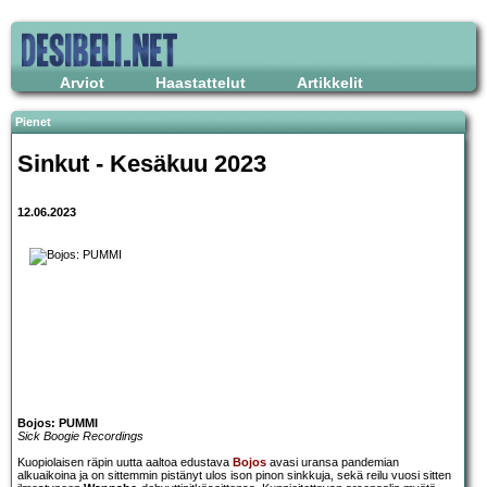
Arviot
Haastattelut
Artikkelit
Pienet
Sinkut - Kesäkuu 2023
12.06.2023
Bojos: PUMMI
Sick Boogie Recordings
Kuopiolaisen räpin uutta aaltoa edustava
Bojos
avasi uransa pandemian
alkuaikoina ja on sittemmin pistänyt ulos ison pinon sinkkuja, sekä reilu vuosi sitten