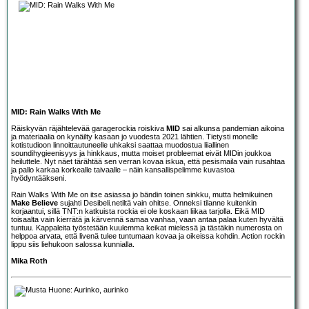
MID: Rain Walks With Me
Räiskyvän räjähtelevää garagerockia roiskiva
MID
sai alkunsa pandemian aikoina
ja materiaalia on kynäilty kasaan jo vuodesta 2021 lähtien. Tietysti monelle
kotistudioon linnoittautuneelle uhkaksi saattaa muodostua liiallinen
soundihygieenisyys ja hinkkaus, mutta moiset probleemat eivät MIDin joukkoa
heiluttele. Nyt näet tärähtää sen verran kovaa iskua, että pesismaila vain rusahtaa
ja pallo karkaa korkealle taivaalle – näin kansallispelimme kuvastoa
hyödyntääkseni.
Rain Walks With Me on itse asiassa jo bändin toinen sinkku, mutta helmikuinen
Make Believe
sujahti Desibeli.netiltä vain ohitse. Onneksi tilanne kuitenkin
korjaantui, sillä TNT:n katkuista rockia ei ole koskaan liikaa tarjolla. Eikä MID
toisaalta vain kierrätä ja kärvennä samaa vanhaa, vaan antaa palaa kuten hyvältä
tuntuu. Kappaleita työstetään kuulemma keikat mielessä ja tästäkin numerosta on
helppoa arvata, että livenä tulee tuntumaan kovaa ja oikeissa kohdin. Action rockin
lippu siis liehukoon salossa kunnialla.
Mika Roth