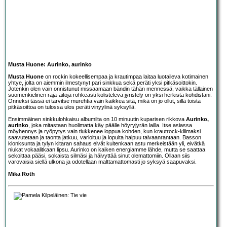
Musta Huone: Aurinko, aurinko
Musta Huone
on rockin kokeellisempaa ja krautimpaa laitaa luotaileva kotimainen
yhtye, jolta on aiemmin ilmestynyt pari sinkkua sekä peräti yksi pitkäsoittokin.
Jotenkin olen vain onnistunut missaamaan bändin tähän mennessä, vaikka tällainen
suomenkielinen raja-aitoja rohkeasti kolisteleva jyristely on yksi herkistä kohdistani.
Onneksi tässä ei tarvitse murehtia vain kaikkea sitä, mikä on jo ollut, sillä toista
pitkäsoittoa on tulossa ulos peräti vinyylinä syksyllä.
Ensimmäinen sinkkulohkaisu albumilta on 10 minuutin kuparisen rikkova
Aurinko,
aurinko
, joka mitastaan huolimatta käy päälle höyryjyrän lailla. Itse asiassa
möyhennys ja ryöpytys vain tiukkenee loppua kohden, kun krautrock-kliimaksi
saavutetaan ja taonta jatkuu, varioituu ja lopulta haipuu taivaanrantaan. Basson
klonksunta ja tylyn kitaran sahaus eivät kuitenkaan astu merkeistään yli, eivätkä
niukat vokaalitkaan lipsu. Aurinko on kaiken energiamme lähde, mutta se saattaa
sekoittaa pääsi, sokaista silmäsi ja häivyttää sinut olemattomiin. Ollaan siis
varovaisia siellä ulkona ja odotellaan malttamattomasti jo syksyä saapuvaksi.
Mika Roth