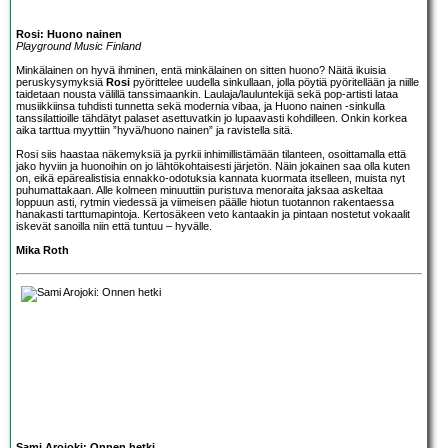
Rosi: Huono nainen
Playground Music Finland
Minkälainen on hyvä ihminen, entä minkälainen on sitten huono? Näitä ikuisia
peruskysymyksiä
Rosi
pyörittelee uudella sinkullaan, jolla pöytiä pyöritellään ja niille
taidetaan nousta välillä tanssimaankin. Laulaja/lauluntekijä sekä pop-artisti lataa
musiikkiinsa tuhdisti tunnetta sekä modernia vibaa, ja Huono nainen -sinkulla
tanssilattioille tähdätyt palaset asettuvatkin jo lupaavasti kohdilleen. Onkin korkea
aika tarttua myyttiin ”hyvä/huono nainen” ja ravistella sitä.
Rosi siis haastaa näkemyksiä ja pyrkii inhimillistämään tilanteen, osoittamalla että
jako hyviin ja huonoihin on jo lähtökohtaisesti järjetön. Näin jokainen saa olla kuten
on, eikä epärealistisia ennakko-odotuksia kannata kuormata itselleen, muista nyt
puhumattakaan. Alle kolmeen minuuttiin puristuva menoraita jaksaa askeltaa
loppuun asti, rytmin viedessä ja viimeisen päälle hiotun tuotannon rakentaessa
hanakasti tarttumapintoja. Kertosäkeen veto kantaakin ja pintaan nostetut vokaalit
iskevät sanoilla niin että tuntuu – hyvälle.
Mika Roth
Sami Arojoki: Onnen hetki