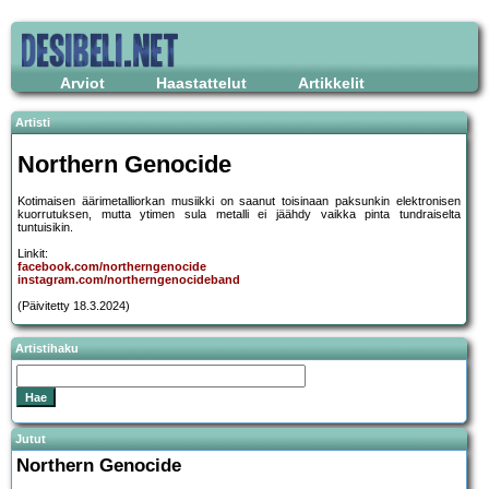
Arviot
Haastattelut
Artikkelit
Artisti
Northern Genocide
Kotimaisen äärimetalliorkan musiikki on saanut toisinaan paksunkin elektronisen
kuorrutuksen, mutta ytimen sula metalli ei jäähdy vaikka pinta tundraiselta
tuntuisikin.
Linkit:
facebook.com/northerngenocide
instagram.com/northerngenocideband
(Päivitetty 18.3.2024)
Artistihaku
Jutut
Northern Genocide