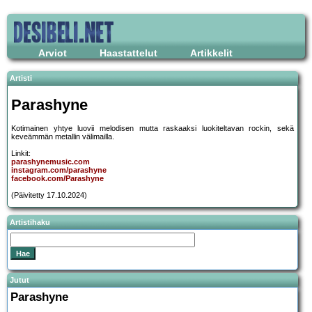
Arviot
Haastattelut
Artikkelit
Artisti
Parashyne
Kotimainen yhtye luovii melodisen mutta raskaaksi luokiteltavan rockin, sekä
keveämmän metallin välimailla.
Linkit:
parashynemusic.com
instagram.com/parashyne
facebook.com/Parashyne
(Päivitetty 17.10.2024)
Artistihaku
Jutut
Parashyne