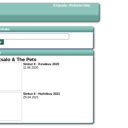
Kirjaudu
Rekisteröidy
|
stihaku
t
tsalo & The Pets
Sinkut II - Kesäkuu 2020
11.06.2020
Sinkut II - Huhtikuu 2021
29.04.2021