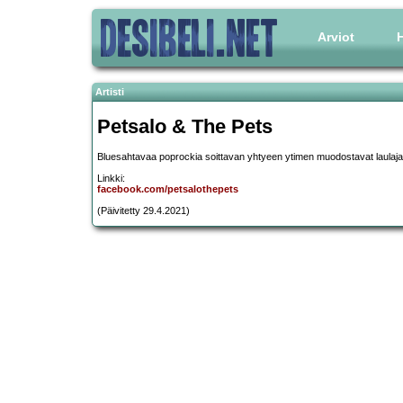
Arviot
H
Artisti
Petsalo & The Pets
Bluesahtavaa poprockia soittavan yhtyeen ytimen muodostavat laulaja-
Linkki:
facebook.com/petsalothepets
(Päivitetty 29.4.2021)