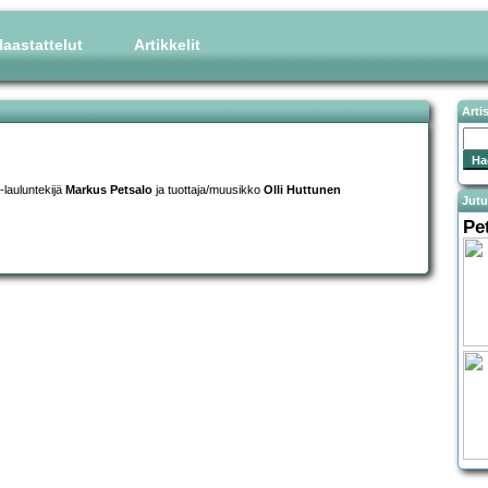
aastattelut
Artikkelit
Arti
lauluntekijä
Markus Petsalo
ja tuottaja/muusikko
Olli Huttunen
Jutu
Pe