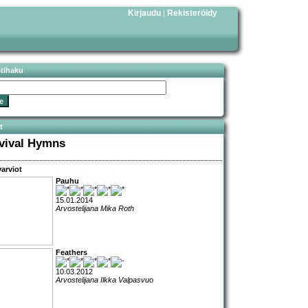
Kirjaudu
Rekisteröidy
|
stihaku
t
vival Hymns
arviot
Pauhu
15.01.2014
Arvostelijana Mika Roth
Feathers
10.03.2012
Arvostelijana Ilkka Valpasvuo