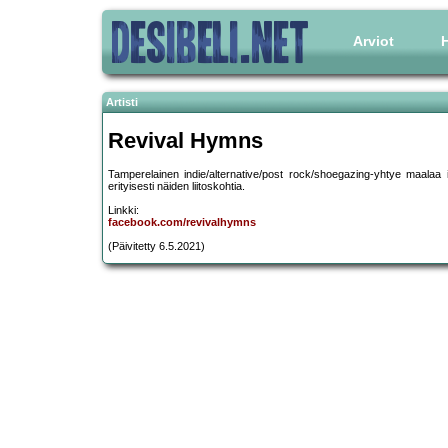
Arviot
H
Artisti
Revival Hymns
Tamperelainen indie/alternative/post rock/shoegazing-yhtye maalaa i
erityisesti näiden liitoskohtia.
Linkki:
facebook.com/revivalhymns
(Päivitetty 6.5.2021)