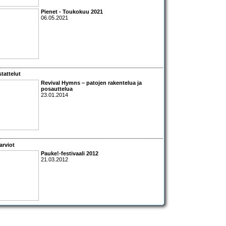
Pienet - Toukokuu 2021
06.05.2021
tattelut
Revival Hymns – patojen rakentelua ja
posauttelua
23.01.2014
arviot
Pauke!-festivaali 2012
21.03.2012