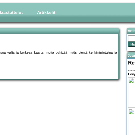
aastattelut
Artikkelit
Arti
soa vallia ja korkeaa kaarta, mutta pyhittää myös pientä kenkiintuijottelua ja
Jutu
Re
Levy