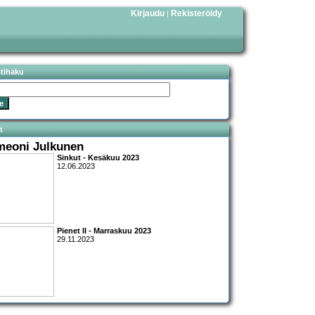
Kirjaudu
Rekisteröidy
|
stihaku
t
meoni Julkunen
Sinkut - Kesäkuu 2023
12.06.2023
Pienet II - Marraskuu 2023
29.11.2023