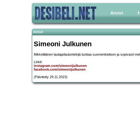
Arviot
H
Artisti
Simeoni Julkunen
Mikkeliläinen laulaja/lauluntekijä luottaa suomenkielisen ja sopivasti m
Linkit:
instagram.com/simeonijulkunen
facebook.com/simeonijulkunen
(Päivitetty 29.11.2023)