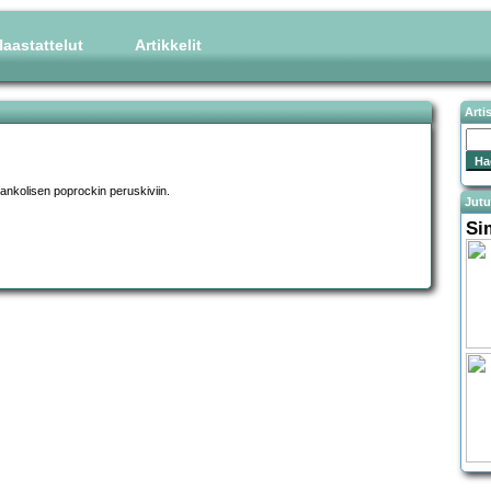
aastattelut
Artikkelit
Arti
elankolisen poprockin peruskiviin.
Jutu
Si