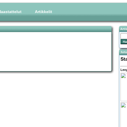
aastattelut
Artikkelit
Arti
Jutu
St
Levy