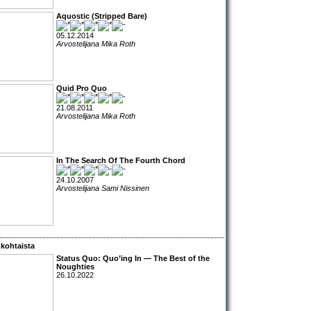
Aquostic (Stripped Bare)
05.12.2014
Arvostelijana Mika Roth
Quid Pro Quo
21.08.2011
Arvostelijana Mika Roth
In The Search Of The Fourth Chord
24.10.2007
Arvostelijana Sami Nissinen
kohtaista
Status Quo: Quo’ing In — The Best of the
Noughties
26.10.2022