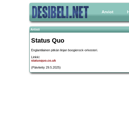
Arviot
H
Artisti
Status Quo
Englantilainen pitkän linjan boogierock-orkesteri.
Linkki:
statusquo.co.uk
(Päivitetty 29.5.2025)