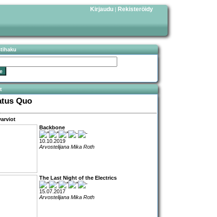
Kirjaudu
Rekisteröidy
|
stihaku
t
atus Quo
arviot
Backbone
10.10.2019
Arvostelijana Mika Roth
The Last Night of the Electrics
15.07.2017
Arvostelijana Mika Roth