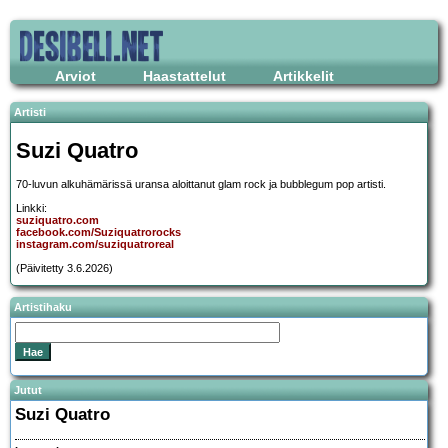
Arviot
Haastattelut
Artikkelit
Artisti
Suzi Quatro
70-luvun alkuhämärissä uransa aloittanut glam rock ja bubblegum pop artisti.
Linkki:
suziquatro.com
facebook.com/Suziquatrorocks
instagram.com/suziquatroreal
(Päivitetty 3.6.2026)
Artistihaku
Jutut
Suzi Quatro