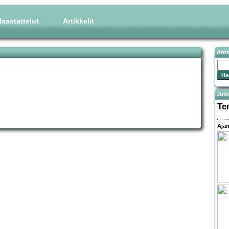
aastattelut
Artikkelit
Arti
Jutu
Te
Ajan