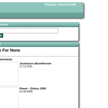
Kirjaudu
Rekisteröidy
|
stihaku
t
n For None
kohtaista
Joulukuun albumikooste
17.12.2011
Pienet – Elokuu 2009
01.08.2009