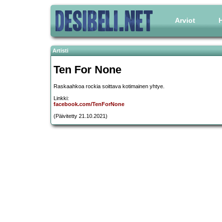
Arviot
H
Artisti
Ten For None
Raskaahkoa rockia soittava kotimainen yhtye.
Linkki:
facebook.com/TenForNone
(Päivitetty 21.10.2021)