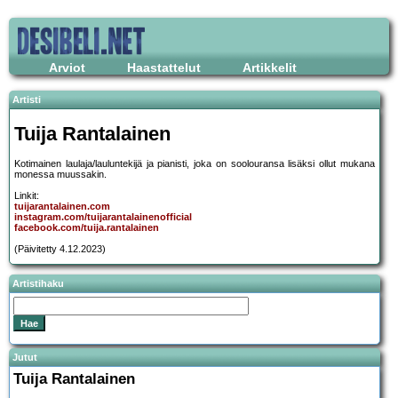
Arviot
Haastattelut
Artikkelit
Artisti
Tuija Rantalainen
Kotimainen laulaja/lauluntekijä ja pianisti, joka on soolouransa lisäksi ollut mukana
monessa muussakin.
Linkit:
tuijarantalainen.com
instagram.com/tuijarantalainenofficial
facebook.com/tuija.rantalainen
(Päivitetty 4.12.2023)
Artistihaku
Jutut
Tuija Rantalainen