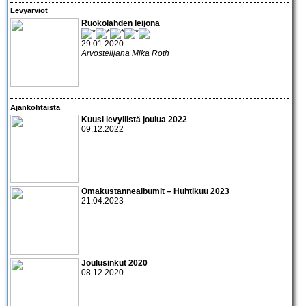
Levyarviot
Ruokolahden leijona
29.01.2020
Arvostelijana Mika Roth
Ajankohtaista
Kuusi levyllistä joulua 2022
09.12.2022
Omakustannealbumit – Huhtikuu 2023
21.04.2023
Joulusinkut 2020
08.12.2020