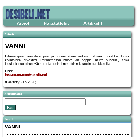
Arviot
Haastattelut
Artikkelit
Artisti
VANNI
Hiljaisempaa, melodisempaa ja tunnelmiltaan erittäin vahvaa musiikkia luova
kotimainen orkesteri. Periaatteessa muoto on poppia, mutta puhallin-, sekä
jousisoittimet piirtelevät karttoja uusiksi mm. folkin ja soulin partikkeleilla.
Linkit:
instagram.com/vanniband
(Päivitetty 21.5.2026)
Artistihaku
Jutut
VANNI