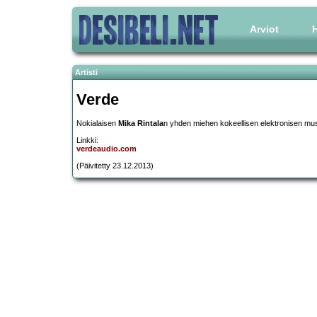
Arviot
H
Artisti
Verde
Nokialaisen
Mika Rintala
n yhden miehen kokeellisen elektronisen musi
Linkki:
verdeaudio.com
(Päivitetty 23.12.2013)