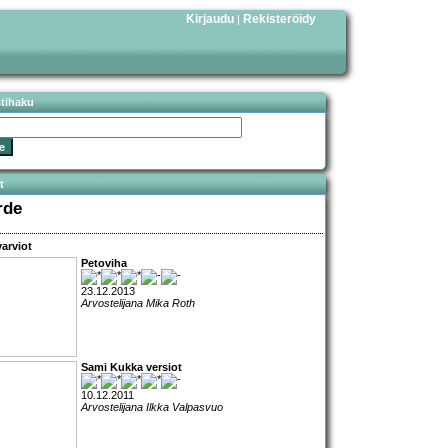
Kirjaudu
Rekisteröidy
|
stihaku
t
rde
arviot
Petoviha
23.12.2013
Arvostelijana Mika Roth
Sami Kukka versiot
10.12.2011
Arvostelijana Ilkka Valpasvuo