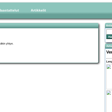
aastattelut
Artikkelit
Arti
ikin yhtye.
Jutu
Ve
Levy