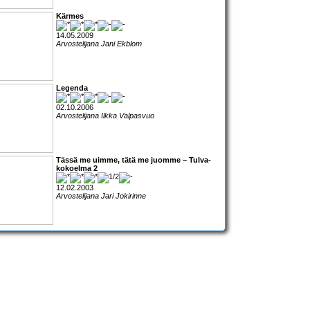
Kärmes
14.05.2009
Arvostelijana Jani Ekblom
Legenda
02.10.2006
Arvostelijana Ilkka Valpasvuo
Tässä me uimme, tätä me juomme – Tulva-
kokoelma 2
12.02.2003
Arvostelijana Jari Jokirinne