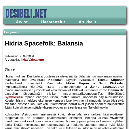
Arviot
Haastattelut
Artikkelit
Levyarvio
Hidria Spacefolk: Balansia
Julkaistu: 06.09.2004
Arvostelija:
Ilkka Valpasvuo
Silence
Hidrian kolmas Desibelin arvostelussa oleva äänite Balansia tuo mukanaan uusina
mausteina heti avausraita
Kokkola
n käyntiin rykäisevät
Teemu Kilposen
afrohenkiset rummuttelut. Pian tutut
Mikko Hapon
ja
Sami Wirkkala
n
hypnomaailmoja kiertävät kitarat, trance-elementit ja
Janne Lounatvuoren
avaruusmaailmoissa jumittelevat kosketinkuviot lähtevät viemään
Kimmo Dammert
in
bassoilun täydentämän viisikon instrumentaalikosmossurffia. Edeltäjänsä
Symbiosis
in tapaan energiaa riittää, matka kulkee juohevasti psy-avaruudessa.
Kuuden biisin yhteiskestoksi tulee komeat viitisenkymmentä minuuttia, joten biisit eivät
missään nimessä lopu kesken. Pikemminkin herrat ovat jälleen saaneet nauhoitettua
ikään kuin viimeisen päälle yhteennivoutuvan treenisession. Taitolaji tuokin.
Kolmosbiisi
Astroban
iin mennessä kuvio alkaa olla aika selkeä; kitaravoittoinen
progematkailu on edelleen päällimmäinen elementti. Ehkäpä alussa vivahtavia
maailmanmusiikkivaikutteita voisi soveltaa Hidria-soppaan jatkossa lisääkin. Kyllähän
tuolta löytää moninaista perkussioevästä ja kosketinmaustetta, mutta kyllä kielet
varastavat show’n pääosan. Toisaalta, juuri tällaisen musiikin avaruusveljeskuntamme