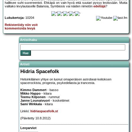
hallitsee suht suvereenisti. Ehkäpä on vain hyvä että suutari pysyy lestissään. Mutta
valitako levylautaselle Balansia, Symbiosis vai näiden nimetön
edeltäjä
?
Lukukertoja:
10204
Rekisteröidy niin voit
kommentoida levyä
Artistihaku
Artisti
Hidria Spacefolk
Helsinkiläinen yhtye on luonut omaperäisen astrobeat-keitoksen
spacerockista, progesta, psykedeliasta ja trancesta.
Kimmo Dammert
- basso
Mikko Happo
- kitara
Teemu Kilponen
- rummut
Janne Lounatvuori
- koskettimet
Sami Wirkkala
- kitara
Linkki:
hidriaspacefolk.st
(Päivitetty 10.8.2012)
Levyarviot