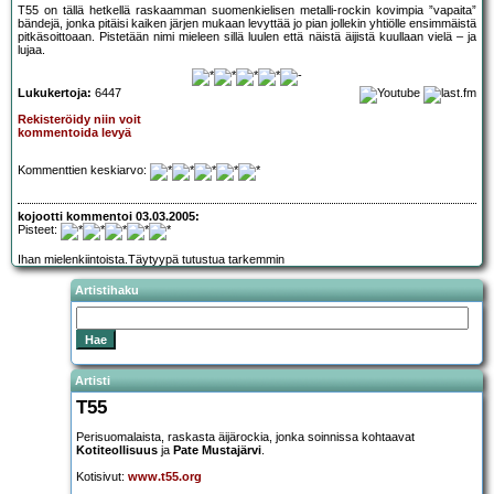
T55 on tällä hetkellä raskaamman suomenkielisen metalli-rockin kovimpia ”vapaita”
bändejä, jonka pitäisi kaiken järjen mukaan levyttää jo pian jollekin yhtiölle ensimmäistä
pitkäsoittoaan. Pistetään nimi mieleen sillä luulen että näistä äijistä kuullaan vielä – ja
lujaa.
Lukukertoja:
6447
Rekisteröidy niin voit
kommentoida levyä
Kommenttien keskiarvo:
kojootti kommentoi 03.03.2005:
Pisteet:
Ihan mielenkiintoista.Täytyypä tutustua tarkemmin
Artistihaku
Artisti
T55
Perisuomalaista, raskasta äijärockia, jonka soinnissa kohtaavat
Kotiteollisuus
ja
Pate Mustajärvi
.
Kotisivut:
www.t55.org