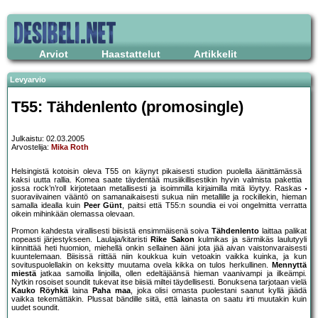
Arviot
Haastattelut
Artikkelit
Levyarvio
T55: Tähdenlento (promosingle)
Julkaistu: 02.03.2005
Arvostelija:
Mika Roth
Helsingistä kotoisin oleva T55 on käynyt pikaisesti studion puolella äänittämässä
kaksi uutta rallia. Komea saate täydentää musiikillisestikin hyvin valmista pakettia
jossa rock’n’roll kirjotetaan metallisesti ja isoimmilla kirjaimilla mitä löytyy. Raskas
suoraviivainen vääntö on samanaikaisesti sukua niin metallille ja rockillekin, hieman
samalla idealla kuin
Peer Günt
, paitsi että T55:n soundia ei voi ongelmitta verratta
oikein mihinkään olemassa olevaan.
Promon kahdesta virallisesti biisistä ensimmäisenä soiva
Tähdenlento
laittaa palikat
nopeasti järjestykseen. Laulaja/kitaristi
Rike Sakon
kulmikas ja särmikäs laulutyyli
kiinnittää heti huomion, miehellä onkin sellainen ääni jota jää aivan vaistonvaraisesti
kuuntelemaan. Biisissä riittää niin koukkua kuin vetoakin vaikka kuinka, ja kun
sovituspuolellakin on keksitty muutama ovela kikka on tulos herkullinen.
Mennyttä
miestä
jatkaa samoilla linjoilla, ollen edeltäjäänsä hieman vaanivampi ja ilkeämpi.
Nytkin rosoiset soundit tukevat itse biisiä miltei täydellisesti. Bonuksena tarjotaan vielä
Kauko Röyhkä
laina
Paha maa
, joka olisi omasta puolestani saanut kyllä jäädä
vaikka tekemättäkin. Plussat bändille siitä, että lainasta on saatu irti muutakin kuin
uudet soundit.