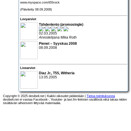
www.myspace.com/t55rock
(Päivitetty 08.09.2008)
Levyarviot
Tähdenlento (promosingle)
02.03.2005
Arvostelijana Mika Roth
Pienet – Syyskuu 2008
08.09.2008
Livearviot
Diaz Jr., T55, Witheria
13.05.2005
Copyright © 2025 desibeli.net | Kaikki oikeudet pidätetään |
Tietoa toimituksesta
desibeli.net ei vastaa Facebook-, Youtube- ja last.fm-linkkien sisällöstä eikä takaa niiden
sisältävän aiheeseen liittyvää materiaalia.