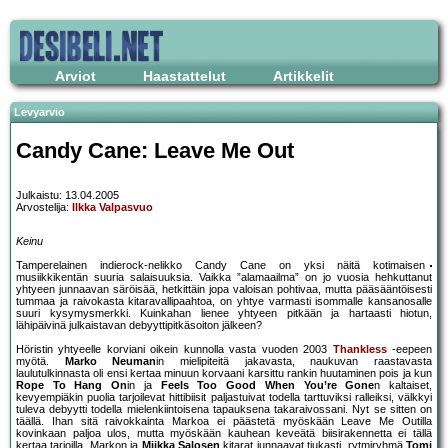
Arviot
Haastattelut
Artikkelit
Levyarvio
Candy Cane: Leave Me Out
Julkaistu: 13.04.2005
Arvostelija:
Ilkka Valpasvuo
Keinu
Tamperelainen indierock-nelikko Candy Cane on yksi näitä kotimaisen
musiikkikentän suuria salaisuuksia. Vaikka ”alamaailma” on jo vuosia hehkuttanut
yhtyeen junnaavan säröisää, hetkittäin jopa valoisan pohtivaa, mutta pääsääntöisesti
tummaa ja raivokasta kitaravallipaahtoa, on yhtye varmasti isommalle kansanosalle
suuri kysymysmerkki. Kuinkahan lienee yhtyeen pitkään ja hartaasti hiotun,
lähipäivinä julkaistavan debyyttipitkäsoiton jälkeen?
Höristin yhtyeelle korviani oikein kunnolla vasta vuoden 2003
Thankless
-eepeen
myötä.
Marko Neuman
in mielipiteitä jakavasta, naukuvan raastavasta
laulutulkinnasta oli ensi kertaa minuun korvaani karsittu rankin huutaminen pois ja kun
Rope To Hang On
in ja
Feels Too Good When You’re Gone
n kaltaiset,
kevyempiäkin puolia tarjoilevat hittibiisit paljastuivat todella tarttuviksi ralleiksi, välkkyi
tuleva debyytti todella mielenkiintoisena tapauksena takaraivossani. Nyt se sitten on
täällä. Ihan sitä raivokkainta Markoa ei päästetä myöskään Leave Me Outilla
kovinkaan paljoa ulos, mutta myöskään kauhean keveätä biisirakennetta ei tällä
kertaa tarjoilla. Markon ja
Miikka Salosen
kitarat junnaavat tiukasti, rytmiryhmä
Tomi