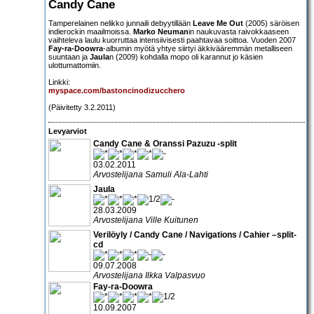
Candy Cane
Tamperelainen nelikko junnaili debyytillään
Leave Me Out
(2005) säröisen
indierockin maailmoissa.
Marko Neuman
in naukuvasta raivokkaaseen
vaihteleva laulu kuorruttaa intensiivisesti paahtavaa soittoa. Vuoden 2007
Fay-ra-Doowra
-albumin myötä yhtye siirtyi äkkivääremmän metalliseen
suuntaan ja
Jaula
n (2009) kohdalla mopo oli karannut jo käsien
ulottumattomiin.
Linkki:
myspace.com/bastoncinodizucchero
(Päivitetty 3.2.2011)
Levyarviot
Candy Cane & Oranssi Pazuzu -split
03.02.2011
Arvostelijana Samuli Ala-Lahti
Jaula
28.03.2009
Arvostelijana Ville Kuitunen
Verilöyly / Candy Cane / Navigations / Cahier –split-
cd
09.07.2008
Arvostelijana Ilkka Valpasvuo
Fay-ra-Doowra
10.09.2007