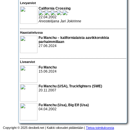
Levyarviot
California Crossing
22.04.2002
Arvostelijana Jari Jokirinne
Haastattelussa
Fu Manchu – kalifornialaista aavikkorokkia
parhaimmillaan
27.06.2024
Livearviot
Fu Manchu
15.06.2024
Fu Manchu
(USA),
Truckfighters
(SWE)
20.11.2007
Fu Manchu
(Usa),
Big Elf
(Usa)
04.04.2002
Copyright © 2025 desibeli.net | Kaikki oikeudet pidätetään |
Tietoa toimituksesta