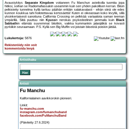
Avaustykitys
Separate Kingdom
voitaneen Fu Manchun asteikolla tuomita jopa
hitiksi, soihan se Radiomafiassakin useammin kuin sen yhden pakollisen kerran. Biisin
pelkistetty tunnelma kyllä tarttuu päähän erittäin salakavalasti - eihän siinä ole edes
kunnon koukkua tahi hoilotettavaa kertosäettä! Kuten ei oikeastaan koko levyllä, sillä
yksinkertaisesti sanottuna California Crossing on pelkkää variaatiota saman teeman
ympärillä. Siitä puuttuu niin
Kyuss
in nerokas psykedeelinen jammailu kuin
Black
Sabbath
in elämää suuremmat biisitkin, vaikka kummankin jalanjälkiä se kovasti
pyrkiikin seuraamaan. P.S. Kyllä sen Big Muffin voi joistain biiseistä poiskin jättää.
Lukukertoja:
5876
Rekisteröidy niin voit
kommentoida levyä
Artistihaku
Artisti
Fu Manchu
Kalifornialainen aavikkorokin pioneeri.
Linkit:
fu-manchu.com
instagram.com/fumanchuband
facebook.com/FuManchuBand
(Päivitetty 27.6.2024)