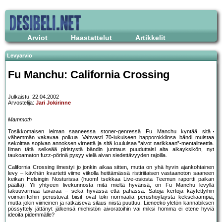
Arviot
Haastattelut
Artikkelit
Levyarvio
Fu Manchu: California Crossing
Julkaistu: 22.04.2002
Arvostelija:
Jari Jokirinne
Mammoth
Tosikkomaisen leiman saaneessa stoner-genressä Fu Manchu kyntää sitä
vähemmän vakavaa polkua. Vahvasti 70-lukuiseen happorokkiinsa bändi muistaa
sekoittaa sopivan annoksen virnettä ja sitä kuuluisaa ”aivot narikkaan”-mentaliteettia.
Ilman tätä selkeää piristystä bändin junttaus puuduttaisi alta aikayksikön, nyt
taukoamaton fuzz-pörinä pysyy vielä aivan siedettävyyden rajoilla.
California Crossing ilmestyi jo jonkin aikaa sitten, mutta on yhä hyvin ajankohtainen
levy – kävihän kvartetti viime viikolla heittämässä ristiriitaisen vastaanoton saaneen
keikan Helsingin Nosturissa (huom! tsekkaa Live-osiosta Teemun raportti paikan
päältä). Yli yhtyeen livekunnosta mitä mieltä hyvänsä, on Fu Manchu levyllä
takuuvarmaa tavaraa – sekä hyvässä että pahassa. Satoja kertoja käytettyihin
voimariffeihin perustuvat biisit ovat toki normaalia perushöyläystä kekseliäämpiä,
mutta jokin viimeinen ja ratkaiseva silaus niistä puuttuu. Lieneekö yletön kannabiksen
pössyttely jättänyt jälkensä miehistön aivoratoihin vai miksi homma ei etene hyviä
ideoita pidemmälle?