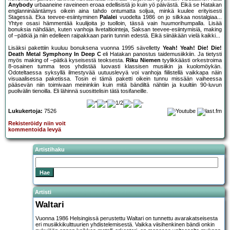
Anybody
urbaaneine raveineen eroaa edellisistä jo kuin yö päivästä. Eikä se Hatakan
englanninääntämys oikein aina tahdo ontumatta soljua, minkä kuulee erityisesti
Stagessä. Eka teevee-esiintyminen
Palalei
vuodelta 1986 on jo silkkaa nostalgiaa...
Yhtye osasi hämmentää kuulijoita jo tuolloin, tässä vain huumorihumpalla. Lisää
bonuksia nähdään, kuten vanhoja livetaltiointeja, Saksan teevee-esiintymisiä, making
of –pätkiä ja niin edelleen raipakkaan parin tunnin edestä. Eikä siinäkään vielä kaikki...
Lisäksi pakettiin kuuluu bonuksena vuonna 1995 sävelletty
Yeah! Yeah! Die! Die!
Death Metal Symphony In Deep C
eli Hatakan panostus taidemusiikkiin. Ja tietysti
myös making of –pätkä kyseisestä teoksesta.
Riku Niemen
tyylikkäästi orkestroima
8-osainen tumma teos yhdistää luovasti klassisen musiikin ja kuolomöykän.
Odoteltaessa syksyllä ilmestyvää uutuuslevyä voi vanhoja fiilistellä vaikkapa näin
visuaalisessa paketissa. Tosin ei tämä paketti oikein tunnu missään vaiheessa
pääsevän niin toimivaan meininkiin kuin mitä bändiltä nähtiin ja kuultiin 90-luvun
puolivälin tienoilla. Eli lähinnä suosittelisin tätä tosifaneille.
Lukukertoja:
7526
Rekisteröidy niin voit
kommentoida levyä
Artistihaku
Artisti
Waltari
Vuonna 1986 Helsingissä perustettu Waltari on tunnettu avarakatseisesta
eri musiikkikulttuurien yhdistelemisestä. Vaikka viisihenkinen bändi onkin