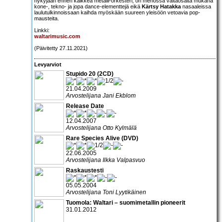
nykyjään ennen kaikkea metalli-orkesteri, on menossa valtaosalta mukana
kone-, tekno- ja jopa dance-elementtejä eikä
Kärtsy Hatakka
nasaaleissa
laulutulkinnoissaan kaihda myöskään suureen yleisöön vetoavia pop-
mausteita.
Linkki:
waltarimusic.com
(Päivitetty 27.11.2021)
Levyarviot
Stupido 20 (2CD)
21.04.2009
Arvostelijana Jani Ekblom
Release Date
12.04.2007
Arvostelijana Otto Kylmälä
Rare Species Alive (DVD)
22.06.2005
Arvostelijana Ilkka Valpasvuo
Raskaustesti
05.05.2004
Arvostelijana Toni Lyytikäinen
Tuomola: Waltari – suomimetallin pioneerit
31.01.2012