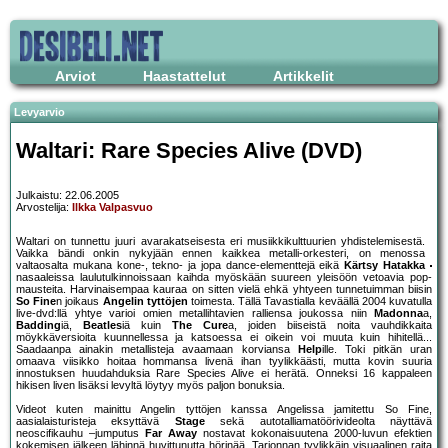
Arviot
Haastattelut
Artikkelit
Levyarvio
Waltari: Rare Species Alive (DVD)
Julkaistu: 22.06.2005
Arvostelija:
Ilkka Valpasvuo
Waltari on tunnettu juuri avarakatseisesta eri musiikkikulttuurien yhdistelemisestä.
Vaikka bändi onkin nykyjään ennen kaikkea metalli-orkesteri, on menossa
valtaosalta mukana kone-, tekno- ja jopa dance-elementtejä eikä
Kärtsy Hatakka
nasaaleissa laulutulkinnoissaan kaihda myöskään suureen yleisöön vetoavia pop-
mausteita. Harvinaisempaa kauraa on sitten vielä ehkä yhtyeen tunnetuimman biisin
So Fine
n joikaus
Angelin tyttöjen
toimesta. Tällä Tavastialla keväällä 2004 kuvatulla
live-dvd:llä yhtye varioi omien metallihtavien ralliensa joukossa niin
Madonna
a,
Badding
iä,
Beatles
iä kuin
The Cure
a, joiden biiseistä noita vauhdikkaita
möykkäversioita kuunnellessa ja katsoessa ei oikein voi muuta kuin hihitellä...
Saadaanpa ainakin metallisteja avaamaan korviansa
Help
ille. Toki pitkän uran
omaava viisikko hoitaa hommansa livenä ihan tyylikkäästi, mutta kovin suuria
innostuksen huudahduksia Rare Species Alive ei herätä. Onneksi 16 kappaleen
hikisen liven lisäksi levyltä löytyy myös paljon bonuksia.
Videot kuten mainittu Angelin tyttöjen kanssa Angelissa jamitettu So Fine,
aasialaisturisteja eksyttävä
Stage
sekä autotalliamatöörivideolta näyttävä
neoscifikauhu –jumputus
Far Away
nostavat kokonaisuutena 2000-luvun efektien
kokemisen jälkeen lähinnä huvittunutta hörinää. Tarjonnan tyylikkäin visuaalinen raita