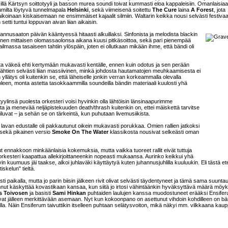
sillä Kärtsyn soittotyyli ja basson murea soundi toivat kummasti eloa kappaleisiin. Omanlaisia
milta löytyvä tunnelmapala
Helsinki
, sekä viimeisenä soitettu
The Cure
laina
A Forest
, jota
ai aikoinaan kiskaisemaan ne ensimmäiset kajaalit silmiin. Waltarin keikka nousi selvästi festivaa
etti tuntui loppuvan aivan liian aikaisin.
uhannusaaton päivän kääntyessä hitaasti alkuillaksi. Sinfonista ja melodista blackin
nen mittaisen olomassaolonsa aikana kuusi pitkäsoittoa, sekä pari pienempää
ilmassa tasaiseen tahtiin ylöspäin, joten ei ollutkaan mikään ihme, että bändi oli
 väkeä ehti kertymään mukavasti kentälle, ennen kuin odotus ja sen perään
ta lähtien selvästi liian massiivinen, minkä johdosta hautamatojen meuhkaamisesta ei
 yllätys oli kuitenkin se, että läheiselle jonkin verran korkeammalla olevalla
oleen, monta astetta tasokkaammilla soundeilla bändin materiaali kuulosti yhä
yylinsä puolesta orkesteri voisi hyvinkin olla lähtöisin länsinaapurimme
ista ja menevää neljäpistekuuden death/thrash kuitenkin on, ettei mäiskettä tarvitse
eiluvat – ja sehän se on tärkeintä, kun puhutaan livemusiikista.
inä lavan edustalle oli pakkautunut oikein mukavasti porukkaa. Omien rallien jatkoksi
sekä pikainen versio
Smoke On The Water
klassikosta nousivat selkeästi oman
ut ennakkoon minkäänlaisia kokemuksia, mutta vaikka tuoreet rallit eivät tuttuja
rkesteri kaapattua allekirjoittaneenkin nopeasti mukaansa. Aurinko keikkui yhä
in kuumuus jäi taakse, alkoi juhlaväki käyttäytyä kuten juhannusjuhlilla kuuluukin. Eli tästä e
skelun" tieltä.
 paikalla, mutta jo parin biisin jälkeen rivit olivat selvästi täydentyneet ja tämä sama suuntau
vinnut käskyttää kovastikaan kansaa, kun siitä jo irtosi vähintäänkin hyväksyttävä määrä möy
s Toivosen
ja basisti
Sami Hinkan
puhtaiden laulujen kanssa muodostuneet erääksi Ensifer
sivat jälleen merkittävään asemaan. Nyt kun kokoonpano on asettunut vihdoin kohdilleen on bä
lla. Näin Ensiferum taivuttikin itselleen puhtaan selätysvoiton, mikä näkyi mm. vilkkaana kau