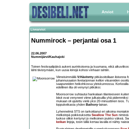
Arviot
H
Livearviot
Nummirock – perjantai osa 1
22.06.2007
Nummijärvi/Kauhajoki
Toinen festivaalipäivä aukeni aurinkoisena ja kuumana, eikä alkuviikosta l
lähti tiivistymään, kun uusia leirejä kohosi vinhaan tahtiin.
Viimeisimmällä
V:Hävitetty
pitkäsoitollaan iloisest
juhannusaaton livetarjonnan kellon viisareiden osoit
saapuneiden heikohkossa yleiskunnossa. Korkealla pilv
edellinen ilta oli venynyt pitkäksi.
Moonsorrow suhtautui hankalaan tilanteeseen kuitenkin 
biisit ovat venyneet viime julkaisuilla yhä pidemmiks
mukaan oli ujutettu vielä yksi 20-minuuttinen teos. Tu
loppukeikasta yhden
Bathory
-lainan.
Lyhennelmä STS on tarkoittanut eri aikoina moniakin e
melkeinpä poikkeuksetta
Swallow The Sun
nimistä
luokse olikin kertynyt jo melkoinen joukko väkeä. Sw
keikan
linjoja, tosin tällä kertaa lavalla ei nähty naist
Ruotsalainen deathmetallin superkokoonpano
Scar