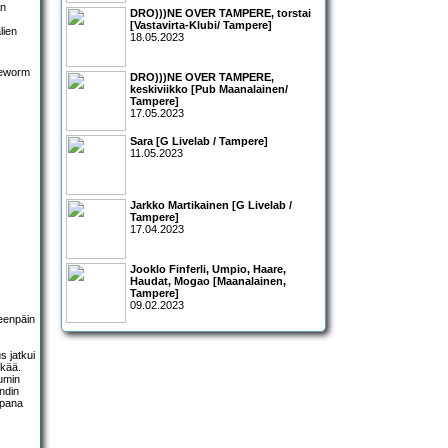
an
DRO)))NE OVER TAMPERE, torstai
[Vastavirta-Klubi/ Tampere]
lien
18.05.2023
DRO)))NE OVER TAMPERE,
keskiviikko [Pub Maanalainen/
Tampere]
17.05.2023
Sara [G Livelab / Tampere]
11.05.2023
Jarkko Martikainen [G Livelab /
Tampere]
17.04.2023
Jooklo Finferli, Umpio, Haare,
Haudat, Mogao [Maanalainen,
Tampere]
09.02.2023
teenpäin
s jatkui
kkää.
umin
ndin
ppana