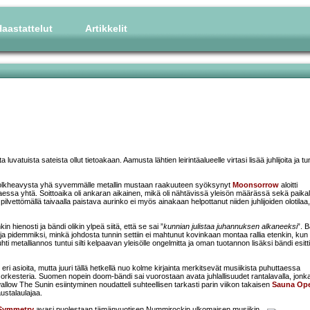
aastattelut
Artikkelit
uvatuista sateista ollut tietoakaan. Aamusta lähtien leirintäalueelle virtasi lisää juhlijoita ja 
a folkheavysta yhä syvemmälle metallin mustaan raakuuteen syöksynyt
Moonsorrow
aloitti
taessa yhtä. Soittoaika oli ankaran aikainen, mikä oli nähtävissä yleisön määrässä sekä paikal
ettömällä taivaalla paistava aurinko ei myös ainakaan helpottanut niiden juhlijoiden olotilaa, j
hienosti ja bändi olikin ylpeä siitä, että se sai ”
kunnian julistaa juhannuksen alkaneeksi
”. 
i ja pidemmiksi, minkä johdosta tunnin settiin ei mahtunut kovinkaan montaa rallia etenkin, kun
hti metalliannos tuntui silti kelpaavan yleisölle ongelmitta ja oman tuotannon lisäksi bändi esit
ri asioita, mutta juuri tällä hetkellä nuo kolme kirjainta merkitsevät musiikista puhuttaessa
 orkesteria. Suomen nopein doom-bändi sai vuorostaan avata juhlallisuudet rantalavalla, jonk
allow The Sunin esiintyminen noudatteli suhteellisen tarkasti parin viikon takaisen
Sauna Ope
austalaulajaa.
 Symmetry
avasi puolestaan tämänvuotisen Nummirockin ulkomaisen musiikin