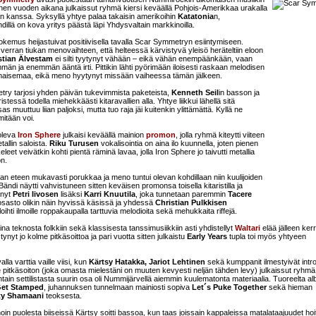
nen vuoden aikana julkaissut ryhmä kiersi keväällä Pohjois-Amerikkaa urakalla
n kanssa. Syksyllä yhtye palaa takaisin amerikoihin
Katatonia
n,
ndillä on kova yritys päästä läpi Yhdysvaltain markkinoilla.
kemus heijastuivat positiivisella tavalla Scar Symmetryn esiintymiseen.
erran tiukan menovaihteen, että helteessä kärvistyvä yleisö heräteltiin eloon
stian Älvestam
ei silti tyytynyt vähään – eikä vähän enempäänkään, vaan
mmän ja enemmän ääntä irti. Pittikin lähti pyörimään iloisesti raskaan melodisen
n maisemaa, eikä meno hyytynyt missään vaiheessa tämän jälkeen.
ry tarjosi yhden päivän tukevimmista paketeista,
Kenneth Seil
in basson ja
istessä todella miehekkäästi kitaravallien alla. Yhtye liikkui lähellä sitä
as muuttuu liian paljoksi, mutta tuo raja jäi kuitenkin ylittämättä. Kyllä ne
mitään voi.
oleva
Iron Sphere
julkaisi keväällä mainion
promon
, jolla ryhmä kiteytti viiteen
tallin saloista.
Riku Turusen
vokalisointia on aina ilo kuunnella, joten pienen
eet veivätkin kohti pientä räminä lavaa, jolla Iron Sphere jo taivutti metallia
n.
an eteen mukavasti porukkaa ja meno tuntui olevan kohdillaan niin kuulijoiden
Bändi näytti vahvistuneen sitten keväisen promonsa toisella kitaristilla ja
 nyt
Petri Iivosen
lisäksi
Karri Knuutila
, joka tunnetaan paremmin
Tacere
sasto olikin näin hyvissä käsissä ja yhdessä
Christian Pulkkisen
hti ilmoille roppakaupalla tarttuvia melodioita sekä mehukkaita riffejä.
a teknosta folkkiin sekä klassisesta tanssimusiikkiin asti yhdistellyt
Waltari
elää jälleen ker
nyt jo kolme pitkäsoittoa ja pari vuotta sitten julkaistu
Early Years
tupla toi myös yhtyeen
la varttia vaille viisi, kun
Kärtsy Hatakka, Jariot Lehtinen
sekä kumppanit ilmestyivät intr
e
pitkäsoiton (joka omasta mielestäni on muuten kevyesti neljän tähden levy) julkaissut ryhmä 
in settilistasta suurin osa oli Nummijärvellä aiemmin kuulematonta materiaalia. Tuoreelta al
et Stamped
, juhannuksen tunnelmaan mainiosti sopiva
Let´s Puke Together
sekä hieman
ty Shamaani
teoksesta.
noin puolesta biiseissä Kärtsy soitti bassoa, kun taas joissain kappaleissa matalataajuudet hoi