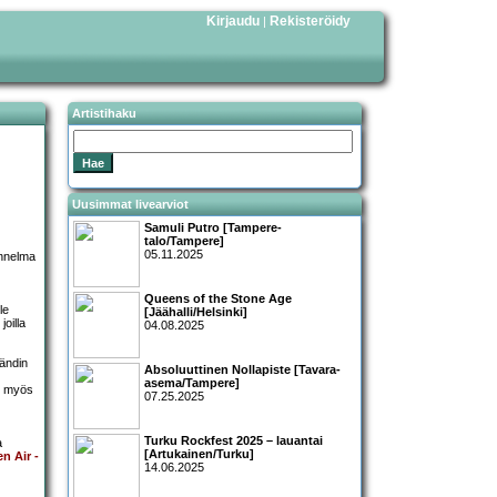
Kirjaudu
Rekisteröidy
|
Artistihaku
Uusimmat livearviot
Samuli Putro [Tampere-
talo/Tampere]
05.11.2025
tunnelma
Queens of the Stone Age
le
[Jäähalli/Helsinki]
oilla
04.08.2025
Bändin
Absoluuttinen Nollapiste [Tavara-
asema/Tampere]
ti myös
07.25.2025
Turku Rockfest 2025 – lauantai
a
[Artukainen/Turku]
n Air -
14.06.2025