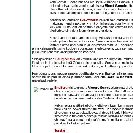
konevoimin. Elävää bassoa olisi kyllä kuunnellut lisääkin, 
huippuja olivat parin vuoden takaiselta
Blood Sample
albu
alustettiin pitkällä tarinalla siitä, kuinka kyseinen bändi s
tiivistunnelmaisempien hetkien joukkoon ja tunnin mittainen s
Italialais-saksalainen
Graveworm
valloitti ison estradin j
makuista metallia takova ryhmä on julkaissut vuosikymme
kiekkoa. Tiuha tahti on nostanut yhtyettä blackmetallin maa
yksi odotetuimmista Nummirockin vieraista.
Keikka alkoi muutaman minuutin myöhässä, minkä ansiosta
kuultu pitkä intro olivat lopussa. Äänenpaine oli heti alus
tahtonut ottaa ensi alkuun oikein mitään tolkkua. Todellinen
anniskelualueelle soitto kuulosti suorastaan siedettävältä. Eipä sen pu
puisevalle raastolle allekirjoittaneen korvaan.
Seinäjokelainen
Fourpointsix
on kotoisin läntisestä Suomesta, mutta t
länsirannikolta, jostain sieltä Göteborgin seutuvilta. Sen verran melod
lähteä häpeilemään. Homma toimii, väki tykkää, riffit taittuvat ja päät h
Fourpointsix taisi nauttia ainakin puolittaista kotikenttäetua, sillä räm
saatiin kuulla parikin lainaa ja niinhän siinä kävi, että
Born To Be Wild
materiaalin edelle.
Ensiferum
in tuoreesta
Victory Songs
albumista ei oll
olleetkaan, sai tämä menevää miekkametallia soittava o
korkealla taivaanrannan yläpuolella, mutta kun uuvuttav
riehakas remuaminen valtasi alaa "sofistikoituneen nauti
Keikan alussa väkeä ei ollut vielä kovinkaan kummoisesti
halki keikan. Vokalisti/kitaristi
Petri Lindroos
in ei tar
Lindroosin raa´at vokaalit ovat yhdessä kitaristi
Marku
selvimmistä tuntomerkeistä ja tälläkin kerralla ne nou
yhteistyö parantunut entisestään myös muilla osa-aluei
paitakojulla keikan jälkeen.
Torstai