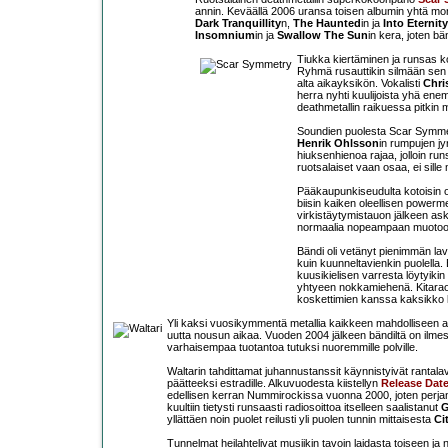
annin. Keväällä 2006 uransa toisen albumin yhtä mo
Dark Tranquillity
n,
The Haunted
in ja
Into Eternity
Insomnium
in ja
Swallow The Sun
in kera, joten bä
Tiukka kiertäminen ja runsas ko
Ryhmä rusauttikin silmään sen v
alta aikayksikön. Vokalisti
Chri
herra nyhti kuulijoista yhä ene
deathmetallin raikuessa pitki
Soundien puolesta Scar Symmet
Henrik Ohlsson
in rumpujen jyr
hiuksenhienoa rajaa, jolloin runs
ruotsalaiset vaan osaa, ei sille 
Pääkaupunkiseudulta kotoisin 
biisin kaiken oleellisen powerme
virkistäytymistauon jälkeen askel
normaalia nopeampaan muotoo
Bändi oli vetänyt pienimmän lav
kuin kuunneltavienkin puolella. 
kuusikielisen varresta löytyikin
yhtyeen nokkamiehenä. Kitarao
koskettimien kanssa kaksikko loi
Yli kaksi vuosikymmentä metallia kaikkeen mahdolliseen ain
uutta nousun aikaa. Vuoden 2004 jälkeen bändiltä on ilmesty
varhaisempaa tuotantoa tutuksi nuoremmille polville.
Waltarin tahdittamat juhannustanssit käynnistyivät rantalaval
päätteeksi estradille. Alkuvuodesta kiistellyn
Release Dat
edellisen kerran Nummirockissa vuonna 2000, joten perjanta
kuultiin tietysti runsaasti radiosoittoa itselleen saalistanut
G
yllättäen noin puolet reilusti yli puolen tunnin mittaisesta
Ci
Tunnelmat heilahtelivat musiikin tavoin laidasta toiseen ja 