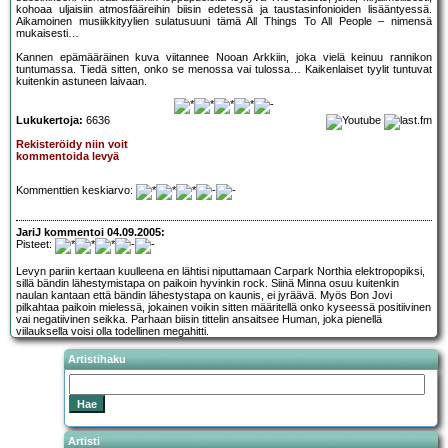
kohoaa uljaisiin atmosfääreihin biisin edetessä ja taustasinfonioiden lisääntyessä.
Aikamoinen musiikkityylien sulatusuuni tämä All Things To All People – nimensä
mukaisesti…
Kannen epämääräinen kuva viitannee Nooan Arkkiin, joka vielä keinuu rannikon
tuntumassa. Tiedä sitten, onko se menossa vai tulossa… Kaikenlaiset tyylit tuntuvat
kuitenkin astuneen laivaan.
Lukukertoja:
6636
Rekisteröidy niin voit
kommentoida levyä
Kommenttien keskiarvo:
JariJ kommentoi 04.09.2005:
Pisteet:
Levyn pariin kertaan kuulleena en lähtisi niputtamaan Carpark Northia elektropopiksi,
sillä bändin lähestymistapa on paikoin hyvinkin rock. Siinä Minna osuu kuitenkin
naulan kantaan että bändin lähestystapa on kaunis, ei jyräävä. Myös Bon Jovi
pilkahtaa paikoin mielessä, jokainen voikin sitten määritellä onko kyseessä positiivinen
vai negatiivinen seikka. Parhaan biisin tittelin ansaitsee Human, joka pienellä
viilauksella voisi olla todellinen megahitti.
Artistihaku
Artisti