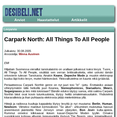
Arviot
Haastattelut
Artikkelit
Levyarvio
Carpark North: All Things To All People
Julkaistu: 30.08.2005
Arvostelija:
Minna Auvinen
EMI
Hiljattain Suomessa vieraillut tanskalaistrio on urallaan julkaissut kaksi levyä. Tuore,
All Things To All People, sisältää sen verran brittivaikutteita, ettei uskoisi tämän
orkesterin tulevan Tanskasta. Ainakin
Keane
,
Depeche Mode
ja muukin elektropop
kuuluu läpi koko levyn, muttei häiritsevästi. Yleisvaikutelma on kaunis eikä jyräävää.
Periaatteessa Carpark Northin genre on nyt juuri tosi ”in” –juttu. Erottaisiko asiaan
vihkiytymätön tällä hetkellä juuri Keanea,
Stereophonics
ia,
Starsailor
ia,
Mew
tä,
Sugargrass
ia ja ties mitä toisistaan? Bändin eduksi täytyy sanoa, että vaikka Carpark
Northin biisit ovat kovin tutunkuuloisia, löytyy heiltä omaleimaisuuttakin. Yhdistelmä
kitaravalleista ja ihan puhtaasta elektrosta pitää mielenkiintoa yllä.
Hittejä ja radiossa kuultuja kappaleita löytyy levyltä jo nyt muutama:
Berlin
,
Human
,
Newborn
. Viimeksi mainitun kertosäkeen ”So alive”- uhkuminen muistuttaa hassun
aneemisesti jäänteeltä New Jerseyn oman ylpeyden,
Bon Jovi
n kulta-ajoista.
Rummut onneksi kilkkaavat iloisen kasari-Depeche Moden tyyliin. Omaksi
suosikikseni kohoaa albumin loppupuolelta löytyvä The Beasts, joka, kirjaimellisesti,