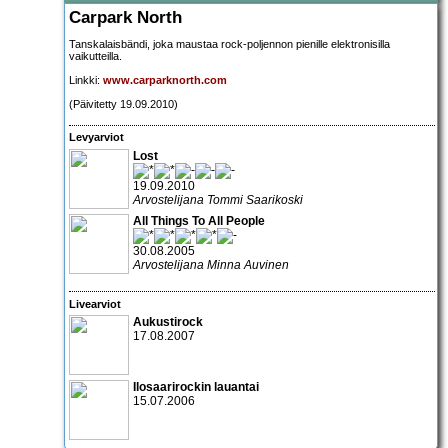
Carpark North
Tanskalaisbändi, joka maustaa rock-poljennon pienille elektronisilla
vaikutteilla.
Linkki:
www.carparknorth.com
(Päivitetty 19.09.2010)
Levyarviot
Lost
19.09.2010
Arvostelijana Tommi Saarikoski
All Things To All People
30.08.2005
Arvostelijana Minna Auvinen
Livearviot
Aukustirock
17.08.2007
Ilosaarirockin lauantai
15.07.2006