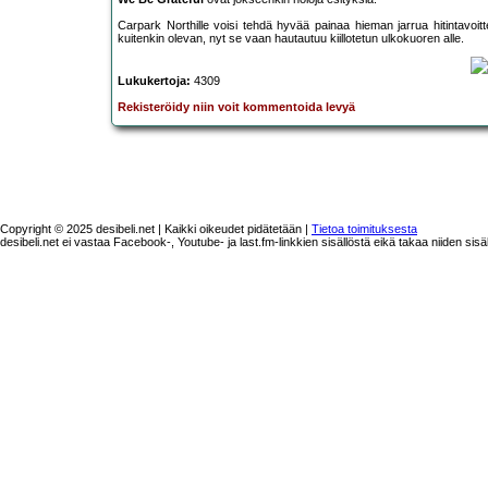
Carpark Northille voisi tehdä hyvää painaa hieman jarrua hitintavoi
kuitenkin olevan, nyt se vaan hautautuu kiillotetun ulkokuoren alle.
Lukukertoja:
4309
Rekisteröidy niin voit kommentoida levyä
Copyright © 2025 desibeli.net | Kaikki oikeudet pidätetään |
Tietoa toimituksesta
desibeli.net ei vastaa Facebook-, Youtube- ja last.fm-linkkien sisällöstä eikä takaa niiden sisä