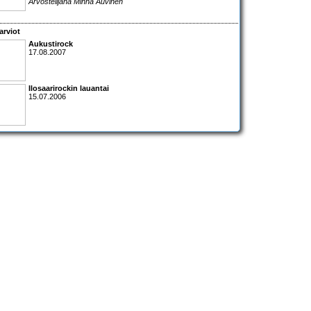
Arvostelijana Minna Auvinen
arviot
Aukustirock
17.08.2007
Ilosaarirockin lauantai
15.07.2006