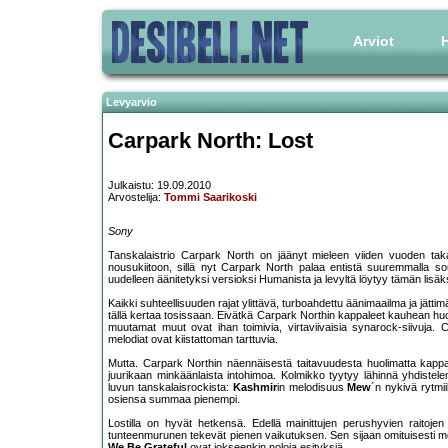
Arviot
H
Levyarvio
Carpark North: Lost
Julkaistu: 19.09.2010
Arvostelija:
Tommi Saarikoski
Sony
Tanskalaistrio Carpark North on jäänyt mieleen viiden vuoden taka
nousukiitoon, sillä nyt Carpark North palaa entistä suuremmalla sou
uudelleen äänitetyksi versioksi Humanista ja levyltä löytyy tämän lis
Kaikki suhteellisuuden rajat ylittävä, turboahdettu äänimaailma ja jättimä
tällä kertaa tosissaan. Eivätkä Carpark Northin kappaleet kauhean hu
muutamat muut ovat ihan toimivia, virtaviivaisia synarock-siivuja. 
melodiat ovat kiistattoman tarttuvia.
Mutta. Carpark Northin näennäisestä taitavuudesta huolimatta kappa
juurikaan minkäänlaista intohimoa. Kolmikko tyytyy lähinnä yhdiste
luvun tanskalaisrockista:
Kashmir
in melodisuus
Mew
´n nykivä rytm
osiensa summaa pienempi.
Lostilla on hyvät hetkensä. Edellä mainittujen perushyvien raitojen
tunteenmurunen tekevät pienen vaikutuksen. Sen sijaan omituisesti mo
We Be Grateful
ovat jokseenkin noloja esityksiä.