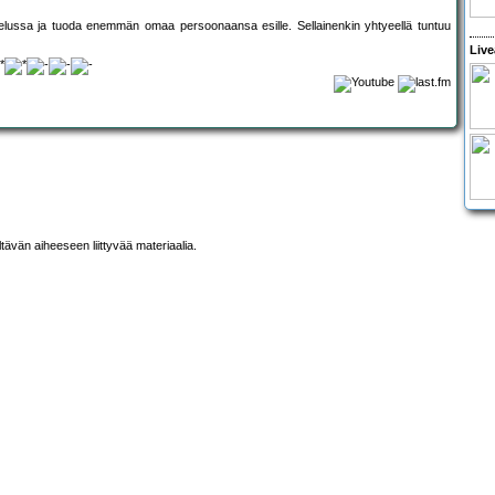
ttelussa ja tuoda enemmän omaa persoonaansa esille. Sellainenkin yhtyeellä tuntuu
Live
ltävän aiheeseen liittyvää materiaalia.