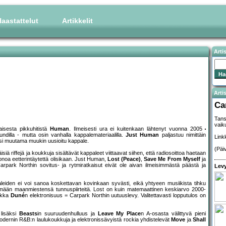
aastattelut
Artikkelit
Arti
Artis
Ca
Tans
vaiku
isesta pikkuhitistä
Human
. Ilmeisesti ura ei kuitenkaan lähtenyt vuonna 2005
ndilla - mutta osin vanhalla kappalemateriaalilla.
Just Human
paljastuu nimittäin
Link
äksi muutama muukin uusioitu kappale.
(Päi
isiä riffejä ja koukkuja sisältävät kappaleet viittaavat siihen, että radiosoittoa haetaan
onoa eetterintäytettä olisikaan. Just Human,
Lost (Peace)
,
Save Me From Myself
ja
Carpark Northin sovitus- ja rytmiratkaisut eivät ole aivan ilmeisimmästä päästä ja
Levy
leiden ei voi sanoa koskettavan kovinkaan syvästi, eikä yhtyeen musiikista tihku
lemään maanmiestensä tunnuspiirteitä. Lost on kuin matemaattinen keskiarvo 2000-
iikka
Duné
n elektronisuus = Carpark Northin uutuuslevy. Valitettavasti lopputulos on
 lisäksi
Beasts
in suuruudenhulluus ja
Leave My Place
n A-osasta välittyvä pieni
dernin R&B:n laulukoukkuja ja elektronissävyistä rockia yhdistelevät
Move
ja
Shall