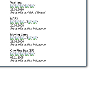
Vaahtera
25.01.2010
Arvostelijana Heikki Väliniemi
MAP3
20.04.2008
Arvostelijana Ilkka Valpasvuo
Moving Lines
21.09.2006
Arvostelijana Ilkka Valpasvuo
One Fine Day (EP)
06.11.2005
Arvostelijana Ilkka Valpasvuo