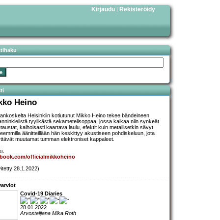
Kirjaudu
Rekisteröidy
|
stihaku
ti
kko Heino
lankoskelta Helsinkiin kotiutunut Mikko Heino tekee bändeineen
anninkielistä tyylikästä sekametelisoppaa, jossa kaikaa niin synkeät
austat, kaihoisasti kaartava laulu, efektit kuin metallisetkin sävyt.
eemmilla äänitteillään hän keskittyy akustiseen pohdiskeluun, jota
ttävät muutamat tumman elektroniset kappaleet.
i:
book.com/officialmikkoheino
vitetty 28.1.2022)
arviot
Covid-19 Diaries
28.01.2022
Arvostelijana Mika Roth