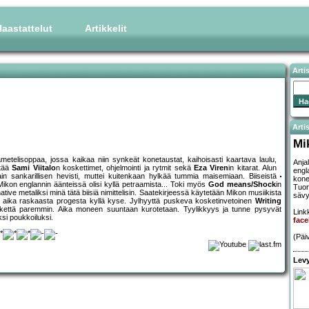
aastattelut
Artikkelit
Arti
Artis
Mi
metelisoppaa, jossa kaikaa niin synkeät konetaustat, kaihoisasti kaartava laulu,
Anja
ntää
Sami Viitalo
n koskettimet, ohjelmointi ja rytmit sekä
Eza Viren
in kitarat. Alun
engl
ain sankarillisen hevisti, muttei kuitenkaan hylkää tummia maisemiaan. Biiseistä
konet
ikon englannin äänteissä olisi kyllä petraamista... Toki myös
God means/Shock
in
Tuor
native metaliksi minä tätä biisiä nimittelisin. Saatekirjeessä käytetään Mikon musiikista
sävy
on aika raskaasta progesta kyllä kyse. Jylhyyttä puskeva kosketinvetoinen
Writing
ikettä paremmin. Aika moneen suuntaan kurotetaan. Tyylikkyys ja tunne pysyvät
Linkk
si poukkoiluksi.
face
(Päi
Levy