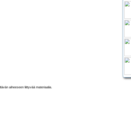
ltävän aiheeseen liittyvää materiaalia.