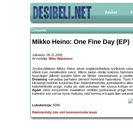
Arviot
H
Levyarvio
Mikko Heino: One Fine Day (EP)
Julkaistu: 06.11.2005
Arvostelija:
Ilkka Valpasvuo
Jyväskyläläinen Mikko Heino tekee englanninkielistä tyylikästä seka
efektit kuin metallisetkin sävyt. Mikon laulun ohella keitosta hämme
huuruilujen jälkeen kuuden biisin ep lähtee ratsastamaan jo puolitt
Dreaming
vakuuttaa parhaiten pienesti herkkänä haaveiluna. Tosin M
kiivaampi meininki kuulostaa ihan mielenkiintoiselta, jonkinlaiseksi alte
kattonimikettä proge, mutta jos siitä puhutaan niin tuossa kohtaa 
Again
sekä kevyemmin maalaileva nimibiisi puolustavat proge-nim
kuitenkin sen verran hyvin mukana, että homma ei kaadu liian sekavak
Lukukertoja:
5096
Rekisteröidy niin voit kommentoida levyä