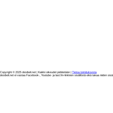
Copyright © 2025 desibeli.net | Kaikki oikeudet pidätetään |
Tietoa toimituksesta
desibeli.net ei vastaa Facebook-, Youtube- ja last.fm-linkkien sisällöstä eikä takaa niiden sisä