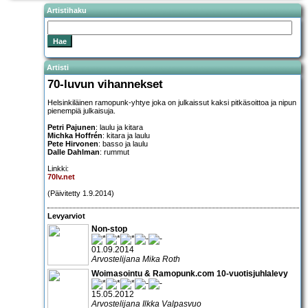
Artistihaku
Artisti
70-luvun vihannekset
Helsinkiläinen ramopunk-yhtye joka on julkaissut kaksi pitkäsoittoa ja nipun
pienempiä julkaisuja.
Petri Pajunen
: laulu ja kitara
Michka Hoffrén
: kitara ja laulu
Pete Hirvonen
: basso ja laulu
Dalle Dahlman
: rummut
Linkki:
70lv.net
(Päivitetty 1.9.2014)
Levyarviot
Non-stop
01.09.2014
Arvostelijana Mika Roth
Woimasointu & Ramopunk.com 10-vuotisjuhlalevy
15.05.2012
Arvostelijana Ilkka Valpasvuo