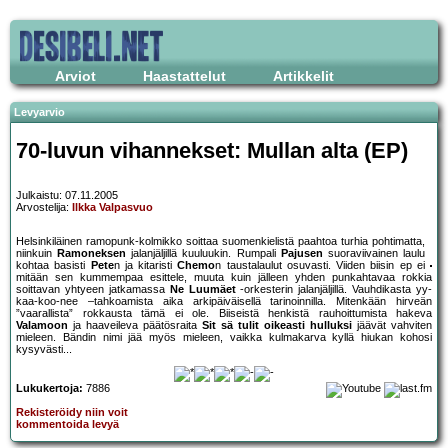
Arviot
Haastattelut
Artikkelit
Levyarvio
70-luvun vihannekset: Mullan alta (EP)
Julkaistu: 07.11.2005
Arvostelija:
Ilkka Valpasvuo
Helsinkiläinen ramopunk-kolmikko soittaa suomenkielistä paahtoa turhia pohtimatta,
niinkuin
Ramoneksen
jalanjäljillä kuuluukin. Rumpali
Pajusen
suoraviivainen laulu
kohtaa basisti
Pete
n ja kitaristi
Chemo
n taustalaulut osuvasti. Viiden biisin ep ei
mitään sen kummempaa esittele, muuta kuin jälleen yhden punkahtavaa rokkia
soittavan yhtyeen jatkamassa
Ne Luumäet
-orkesterin jalanjäljillä. Vauhdikasta yy-
kaa-koo-nee –tahkoamista aika arkipäiväisellä tarinoinnilla. Mitenkään hirveän
”vaarallista” rokkausta tämä ei ole. Biiseistä henkistä rauhoittumista hakeva
Valamoon
ja haaveileva päätösraita
Sit sä tulit oikeasti hulluksi
jäävät vahviten
mieleen. Bändin nimi jää myös mieleen, vaikka kulmakarva kyllä hiukan kohosi
kysyvästi...
Lukukertoja:
7886
Rekisteröidy niin voit
kommentoida levyä