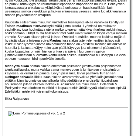
hyvin koukkuja. Nyt jatketaan neljän biisin verran aika pitkälti samoilla eväillä, joskin
se punkki ärhäkkyys on rauhoittunut leppoisaan happoiseen huuruun. Perisyntien
junnaavassa ja uhkakuvaa ylläpitävässä soitossa on hauskasti ikään kuin
useampaa soittoa vierekkäin ja hiukan erilaisessa vireessä, mikä luo äkkiväärän ja
rennon psykedeelisen ilmapiirin.
Kuudesta seitsemään minuuttiin vaihteleva biisitarjonta alkaa vaivihkaa kehittyvän
Toisen maailman
toimivasti sykkivällä junnauksella. Lyömissä on mukavan
vauhdikas, jopa huohottava ote ja melko toteava mutta kivan karhea laulukin joutuu
hölkkäämään. Hillityt mutta hallitsevat meluvallit luovat komean kirjon värejä matkan
varrelle. Samaan aikaan pientä ja isoa. Omaksi suosikiksi nousee kaikista neljästä
hyvästä iskusta toisena soiva
Magiaa
, jossa akustisten elementtien ja luovasti
laskeutuvien lyömien luoma uhkaavuuden tunne on koristeltu hienosti melankolisilla
huuruilla ja laulussa väijyy koko ajan päällekäyvyys jota ei onneksi päästetä irti,
koska lopputulos on näin hienon uhkaa väräjävä. Huuruinen trippi on
junnaavuudestaan huolimatta kohtuullisen selkeä. Kirkkaahko huuliharppu luo vielä
osuvan mausteen biisin puolivälin tienoilla.
Mennyttä aikaa
nostaa hiukan enemmän paikallaan jumittavasta poljennostaan
toimivasti laululla, mutta vaikka sama menevyyden ja jumituksen yhdistelmä on
käytössä, ei kliimaksiin päästä. Levyn pisin raita, levyn päättävä
Tuhannen
auringon taivaalla
liikkuu taas hiukan avarammin vaikka yhtä lailla jumituksesta
pitääkin kiinni ja onnistuu rauhallisella jylhyydellään ja energisellä hiippailullaan
nousemaan jälleen eturivin teokseksi. Ansaitsee siis minuuttinsa. Belsebub &
Perisyntien vastakohtien musiikki ei kaipaa punkin ärhäkkyyttä iskeäkseen kipinää.
Edellistäkin mielenkiintoisempi kokonaisuus.
Ilkka Valpasvuo