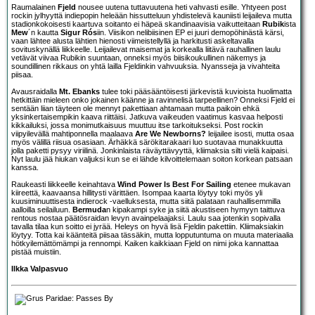
Raumalainen
Fjeld
nousee uutena tuttavuutena heti vahvasti esille. Yhtyeen post
rockin jylhyyttä indiepopin heleään hissutteluun yhdistelevä kauniisti leijaileva mutta
stadionkokoisesti kaartuva soitanto ei häpeä skandinaavisia vaikutteitaan
Rubik
ista
Mew
´n kautta
Sigur Rós
iin. Viisikon nelibiisinen EP ei juuri demopöhinästä kärsi,
vaan lähtee alusta lähtien hienosti viimeistellyllä ja harkitusti askeltavalla
sovituskynällä liikkeelle. Leijailevat maisemat ja korkealla liitävä rauhallinen laulu
vetävät viivaa Rubikin suuntaan, onneksi myös biisikoukullinen näkemys ja
soundillinen rikkaus on yhtä lailla Fjeldinkin vahvuuksia. Nyansseja ja vivahteita
piisaa.
Avausraidalla
Mt. Ebanks
tulee toki pääsääntöisesti järkevistä kuvioista huolimatta
hetkittäin mieleen onko jokainen käänne ja ravinnelisä tarpeellinen? Onneksi Fjeld ei
sentään liian täyteen ole mennyt pakettiaan ahtamaan mutta paikoin ehkä
yksinkertaisempikin kaava riittäisi. Jatkuva vaikeuden vaatimus kasvaa helposti
kikkailuksi, jossa monimutkaisuus muuttuu itse tarkoitukseksi. Post rockin
viipyilevällä mahtiponnella maalaava
Are We Newborns?
leijailee isosti, mutta osaa
myös välillä riisua osasiaan. Ärhäkkä särökitarakaari luo suotavaa munakkuutta
jolla paketti pysyy viriilinä. Jonkinlaista räväyttävyyttä, kliimaksia silti vielä kaipaisi.
Nyt laulu jää hiukan valjuksi kun se ei lähde kilvoittelemaan soiton korkean patsaan
kanssa.
Raukeasti liikkeelle keinahtava
Wind Power Is Best For Sailing
etenee mukavan
kiireettä, kaavaansa hillitysti värittäen. Isompaa kaarta löytyy toki myös yli
kuusiminuuttisesta indierock -vaelluksesta, mutta siitä palataan rauhallisemmilla
aalloilla seilailuun.
Bermuda
n kipakampi syke ja siitä akustiseen hymyyn taittuva
rentous nostaa päätösraidan levyn avainpelaajaksi. Laulu saa jotenkin sopivalla
tavalla tilaa kun soitto ei jyrää. Heleys on hyvä lisä Fjeldin pakettiin. Kliimaksiakin
löytyy. Totta kai käänteitä piisaa tässäkin, mutta lopputuntuma on muuta materiaalia
hötkyilemättömämpi ja rennompi. Kaiken kaikkiaan Fjeld on nimi joka kannattaa
pistää muistiin.
Ilkka Valpasvuo