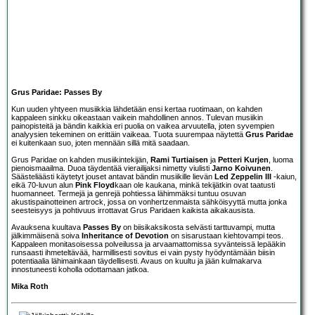
Grus Paridae: Passes By
Kun uuden yhtyeen musiikkia lähdetään ensi kertaa ruotimaan, on kahden
kappaleen sinkku oikeastaan vaikein mahdollinen annos. Tulevan musiikin
painopisteitä ja bändin kaikkia eri puolia on vaikea arvuutella, joten syvempien
analyysien tekeminen on erittäin vaikeaa. Tuota suurempaa näytettä
Grus Paridae
ei kuitenkaan suo, joten mennään sillä mitä saadaan.
Grus Paridae on kahden musiikintekijän,
Rami Turtiaisen
ja
Petteri Kurjen
, luoma
pienoismaailma. Duoa täydentää vierailijaksi nimetty viulisti
Jarno Koivunen
.
Säästeliäästi käytetyt jouset antavat bändin musiikille lievän
Led Zeppelin III
-kaiun,
eikä 70-luvun alun
Pink Floyd
kaan ole kaukana, minkä tekijätkin ovat taatusti
huomanneet. Termejä ja genrejä pohtiessa lähimmäksi tuntuu osuvan
akustispainotteinen artrock, jossa on vonhertzenmaista sähköisyyttä mutta jonka
seesteisyys ja pohtivuus irrottavat Grus Paridaen kaikista aikakausista.
Avauksena kuultava
Passes By
on biisikaksikosta selvästi tarttuvampi, mutta
jälkimmäisenä soiva
Inheritance of Devotion
on sisarustaan kiehtovampi teos.
Kappaleen monitasoisessa polveilussa ja arvaamattomissa syvänteissä lepääkin
runsaasti ihmeteltävää, harmillisesti sovitus ei vain pysty hyödyntämään biisin
potentiaalia lähimainkaan täydellisesti. Avaus on kuultu ja jään kulmakarva
innostuneesti koholla odottamaan jatkoa.
Mika Roth