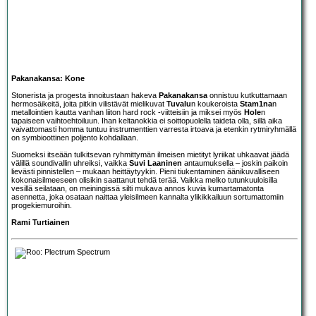
Pakanakansa: Kone
Stonerista ja progesta innoitustaan hakeva
Pakanakansa
onnistuu kutkuttamaan
hermosäikeitä, joita pitkin vilistävät mielikuvat
Tuvalu
n koukeroista
Stam1na
n
metallointien kautta vanhan liiton hard rock -viitteisiin ja miksei myös
Hole
n
tapaiseen vaihtoehtoiluun. Ihan keltanokkia ei soittopuolella taideta olla, sillä aika
vaivattomasti homma tuntuu instrumenttien varresta irtoava ja etenkin rytmiryhmällä
on symbioottinen poljento kohdallaan.
Suomeksi itseään tulkitsevan ryhmittymän ilmeisen mietityt lyriikat uhkaavat jäädä
välillä soundivallin uhreiksi, vaikka
Suvi Laaninen
antaumuksella – joskin paikoin
lievästi pinnistellen – mukaan heittäytyykin. Pieni tiukentaminen äänikuvalliseen
kokonaisilmeeseen olisikin saattanut tehdä terää. Vaikka melko tutunkuuloisilla
vesillä seilataan, on meiningissä silti mukava annos kuvia kumartamatonta
asennetta, joka osataan naittaa yleisilmeen kannalta ylikikkailuun sortumattomiin
progekiemuroihin.
Rami Turtiainen