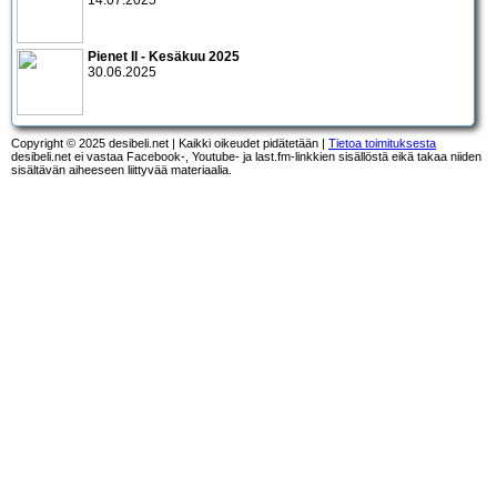
14.07.2025
Pienet II - Kesäkuu 2025
30.06.2025
Copyright © 2025 desibeli.net | Kaikki oikeudet pidätetään |
Tietoa toimituksesta
desibeli.net ei vastaa Facebook-, Youtube- ja last.fm-linkkien sisällöstä eikä takaa niiden
sisältävän aiheeseen liittyvää materiaalia.