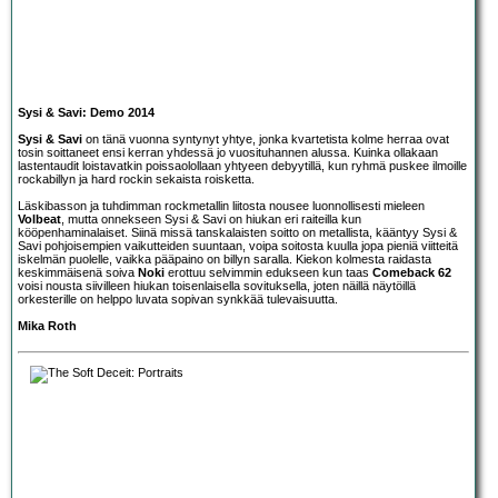
Sysi & Savi: Demo 2014
Sysi & Savi
on tänä vuonna syntynyt yhtye, jonka kvartetista kolme herraa ovat
tosin soittaneet ensi kerran yhdessä jo vuosituhannen alussa. Kuinka ollakaan
lastentaudit loistavatkin poissaolollaan yhtyeen debyytillä, kun ryhmä puskee ilmoille
rockabillyn ja hard rockin sekaista roisketta.
Läskibasson ja tuhdimman rockmetallin liitosta nousee luonnollisesti mieleen
Volbeat
, mutta onnekseen Sysi & Savi on hiukan eri raiteilla kun
kööpenhaminalaiset. Siinä missä tanskalaisten soitto on metallista, kääntyy Sysi &
Savi pohjoisempien vaikutteiden suuntaan, voipa soitosta kuulla jopa pieniä viitteitä
iskelmän puolelle, vaikka pääpaino on billyn saralla. Kiekon kolmesta raidasta
keskimmäisenä soiva
Noki
erottuu selvimmin edukseen kun taas
Comeback 62
voisi nousta siivilleen hiukan toisenlaisella sovituksella, joten näillä näytöillä
orkesterille on helppo luvata sopivan synkkää tulevaisuutta.
Mika Roth