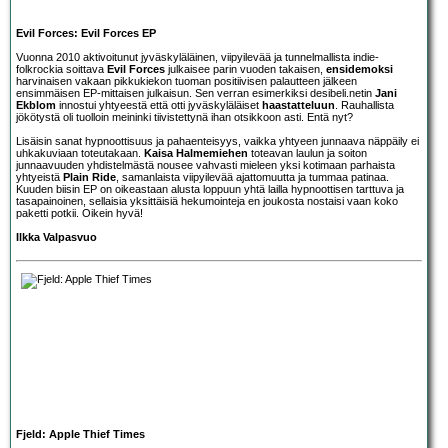
Evil Forces: Evil Forces EP
Vuonna 2010 aktivoitunut jyväskyläläinen, viipyilevää ja tunnelmallista indie-
folkrockia soittava
Evil Forces
julkaisee parin vuoden takaisen,
ensidemoksi
harvinaisen vakaan pikkukiekon tuoman positiivisen palautteen jälkeen
ensimmäisen EP-mittaisen julkaisun. Sen verran esimerkiksi desibeli.netin
Jani
Ekblom
innostui yhtyeestä että otti jyväskyläläiset
haastatteluun
. Rauhallista
jökötystä oli tuolloin meininki tiivistettynä ihan otsikkoon asti. Entä nyt?
Lisäisin sanat hypnoottisuus ja pahaenteisyys, vaikka yhtyeen junnaava näppäily ei
uhkakuviaan toteutakaan.
Kaisa Halmemiehen
toteavan laulun ja soiton
junnaavuuden yhdistelmästä nousee vahvasti mieleen yksi kotimaan parhaista
yhtyeistä
Plain Ride
, samanlaista viipyilevää ajattomuutta ja tummaa patinaa.
Kuuden biisin EP on oikeastaan alusta loppuun yhtä lailla hypnoottisen tarttuva ja
tasapainoinen, sellaisia yksittäisiä hekumointeja en joukosta nostaisi vaan koko
paketti potkii. Oikein hyvä!
Ilkka Valpasvuo
Fjeld: Apple Thief Times