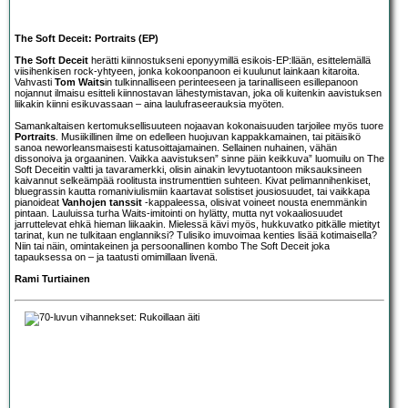
The Soft Deceit: Portraits (EP)
The Soft Deceit
herätti kiinnostukseni eponyymillä
esikois-EP:llään
, esittelemällä
viisihenkisen rock-yhtyeen, jonka kokoonpanoon ei kuulunut lainkaan kitaroita.
Vahvasti
Tom Waits
in tulkinnalliseen perinteeseen ja tarinalliseen esillepanoon
nojannut ilmaisu esitteli kiinnostavan lähestymistavan, joka oli kuitenkin aavistuksen
liikakin kiinni esikuvassaan – aina laulufraseerauksia myöten.
Samankaltaisen kertomuksellisuuteen nojaavan kokonaisuuden tarjoilee myös tuore
Portraits
. Musiikillinen ilme on edelleen huojuvan kappakkamainen, tai pitäisikö
sanoa neworleansmaisesti katusoittajamainen. Sellainen nuhainen, vähän
dissonoiva ja orgaaninen. Vaikka aavistuksen” sinne päin keikkuva” luomuilu on The
Soft Deceitin valtti ja tavaramerkki, olisin ainakin levytuotantoon miksauksineen
kaivannut selkeämpää roolitusta instrumenttien suhteen. Kivat pelimannihenkiset,
bluegrassin kautta romaniviulismiin kaartavat solistiset jousiosuudet, tai vaikkapa
pianoideat
Vanhojen tanssit
-kappaleessa, olisivat voineet nousta enemmänkin
pintaan. Lauluissa turha Waits-imitointi on hylätty, mutta nyt vokaaliosuudet
jarruttelevat ehkä hieman liikaakin. Mielessä kävi myös, hukkuvatko pitkälle mietityt
tarinat, kun ne tulkitaan englanniksi? Tulisiko imuvoimaa kenties lisää kotimaisella?
Niin tai näin, omintakeinen ja persoonallinen kombo The Soft Deceit joka
tapauksessa on – ja taatusti omimillaan livenä.
Rami Turtiainen