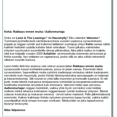
Kehä: Rakkaus ennen muita / Aallonmurtaja
Onko se
Leevi & The Leavings
? Vai
Hausmylly
? Eiku sittenkin
Valvomo
?
Tummasti pyörteilevästä särökitararockista vuosien saatossa synavetoiseen
poppiin ja reggae-rytmiin asti kulkenut laitilainen suomipop-yhtye
Kehä
vastaa näihin
kaikkiin heittoihin uudella kahden biisin sinkullaan. Tuore julkaisu valmistelee
yhtyeen syyskuuksi suunnitteilla olevaa pitkäsoittoa. Aika pitkä matka on kuljettu
siitä kun kaipailin vuoden 2009
Asfalttiin
-promosinkulta enemmän persoonaa ja
Kehä-soundia. Nyt sellainen on rajattavissa, joskin sillä on aika vähän tekemistä
silloisen soundin kanssa.
Leevi-heitto lähti itse asiassa vain sinkun avausraidan
Rakkaus ennen muita
synasoundin kasari-kohtalokkuudesta, jossa on jotain samaa. Enemmän biisin
synavetoinen, haaveellinen mutta sykkivä stadionpop vertautuu niinkin kaukaiseen
verrokkiin kuin Hausmylly, joskin Kehän lähestymiskulma tanssipoppiin on indiempi
ja kitaravetoisempi. Silti soundi on yhtä lailla muovinen ja korkealle kaartava. Ei niin
juntti, mutta biisinä mukaansa tempaavasta rytmistään ja tasapainoisuudestaan
huolimatta enemmän ärsyttävä kuin innostava. Valvomo-heitto taas perustuu
Aallonmurtaja
n reggae-meininkiin, vaikka yhtä hyvin verrokiksi voisi heittää
melkein minkä tahansa kotimaisen reggaempaan rytmiin luottavan yhtyeen. Biisinä
sulavan koukukas ja mukavan menevä - torvet tukee mainiosti. Pidin jälkimmäisestä
enemmän. Kaiken kaikkiaan Kehän nykyinen presenssi lupaa hyvää, vaikka kaikki
soundipalikat eivät omaan korvaan sovikaan. Biisikynään on joka tapauksessa
löytynyt terävyyttä.
Ilkka Valpasvuo