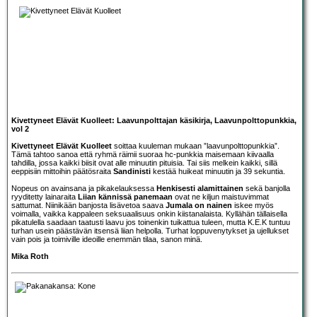
Kivettyneet Elävät Kuolleet: Laavunpolttajan käsikirja, Laavunpolttopunkkia,
vol 2
Kivettyneet Elävät Kuolleet
soittaa kuuleman mukaan ”laavunpolttopunkkia”.
Tämä tahtoo sanoa että ryhmä räimii suoraa hc-punkkia maisemaan kiivaalla
tahdilla, jossa kaikki biisit ovat alle minuutin pituisia. Tai siis melkein kaikki, sillä
eeppisiin mittoihin päätösraita
Sandinisti
kestää huikeat minuutin ja 39 sekuntia.
Nopeus on avainsana ja pikakelauksessa
Henkisesti alamittainen
sekä banjolla
ryyditetty lainaraita
Liian kännissä panemaan
ovat ne kiljun maistuvimmat
sattumat. Niinikään banjosta lisävetoa saava
Jumala on nainen
iskee myös
voimalla, vaikka kappaleen seksuaalisuus onkin kiistanalaista. Kyllähän tällaisella
pikatulella saadaan taatusti laavu jos toinenkin tuikattua tuleen, mutta K.E.K tuntuu
turhan usein päästävän itsensä liian helpolla. Turhat loppuvenytykset ja ujellukset
vain pois ja toimiville ideoille enemmän tilaa, sanon minä.
Mika Roth