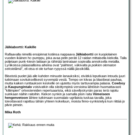
Jälkiabortti: Kaikille
Raflaavalla nimellä ensipinnat kotiinsa nappaava
Jälkiabortti
on kuopiolainen
vuoden ikäinen hc-pumppu, joka avaa pelin peräti 12 raidan mittaisella kiekolla. Talla
poljetaan punk-kiesin lattiaan ja rähinää lantrataan sopivalla annoksella metallia.
Lyriikoissa pääasiallisina aiheina ovat ”
päihteet, väkivalta ja poikien olematon
seksielämä
”, eli otsa ei ole turhan rypyssä näillä jässiköillä.
Biiseistä puolet jää alle kahden minuutin lanauksiksi, eivätkä loputkaan intoudu juuri
tutkimaan sovituksellisesti syvempiä vesiä. Tempo on kiivas ja blastbeat pauhaa,
mutta kaiken runttauksen keskelle on ujutettu myös tarttuvampia palasia.
Cowboy
ja
Kaupungintalo
voisivatkin olla siistitympinä versioina lähtöisin huomattavasti
”kiltimpien” orkestereiden repertuaarista, eikä sävellyskynän paras terä rajoitu
suinkaan näihin raitoihin. Kiekon synkin ja samalla pisin raita
Viimeiseen
hengenvetoon
lähtee tutkimaan suomalais-ugrilaista tuskaa tavalla, joka
toivottavasti rajoittuu tähän yhteen kokeiluun, moista finno-synkistelyä kun riittää jo
pilvin pimein.
Mika Roth