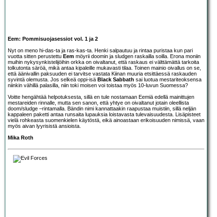
Eem: Pommisuojasessiot vol. 1 ja 2
Nyt on meno hi-das-ta ja ras-kas-ta. Henki salpautuu ja rintaa puristaa kun pari
vuotta sitten perustettu
Eem
möyrii doomin ja sludgen raskailla soilla. Erona moniin
muihin nykysynkistelijöihin orkka on oivaltanut, että raskaus ei välttämättä tarkoita
tolkutonta säröä, mikä antaa kipaleille mukavasti tilaa. Toinen mainio oivallus on se,
että äänivallin paksuuden ei tarvitse vastata Kiinan muuria etsittäessä raskauden
syvintä olemusta. Jos selkeä oppi-isä
Black Sabbath
sai luotua mestariteoksensa
niinkin vähillä palasilla, niin toki moisen voi toistaa myös 10-luvun Suomessa?
Voitte hengähtää helpotuksesta, sillä en tule nostamaan Eemiä edellä mainittujen
mestareiden rinnalle, mutta sen sanon, että yhtye on oivaltanut jotain oleellista
doom/sludge –rintamalla. Bändin nimi kannattaakin raapustaa muistiin, sillä neljän
kappaleen paketti antaa runsaita lupauksia loistavasta tulevaisuudesta. Lisäpisteet
vielä rohkeasta suomenkielen käytöstä, eikä ainoastaan erikoisuuden nimissä, vaan
myös aivan lyyrisistä ansioista.
Mika Roth