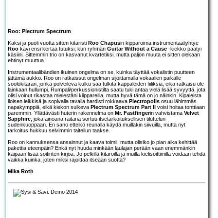
Roo: Plectrum Spectrum
Kaksi ja puoli vuotta sitten kitaristi
Roo Chapus
in kipparoima instrumentaaliyhtye
Roo
kävi ensi kertaa tutuksi, kun ryhmän
Guitar Without a Cause
-kiekko päätyi
käsiini. Sittemmin trio on kasvanut kvartetiksi, mutta paljon muuta ei sitten olekaan
ehtinyt muuttua.
Instrumentaalibändien ikuinen ongelma on se, kuinka täyttää vokalistin puutteen
jättämä aukko. Roo on ratkaissut ongelman sijoittamalla vokaalien paikalle
soolokitaran, jonka polveileva kulku saa tulkita kappaleiden fiiliksiä, eikä ratkaisu ole
lainkaan hullumpi. Rumpali/perkussionistilta saatu tuki antaa vielä lisää syvyyttä, jota
olisi voinut rikastaa mielestäni kiippareilla, mutta hyvä tämä on jo näinkin. Kipaleista
iloisen leikkisä ja sopivalla tavalla hardisti rokkaava
Plectropolis
osuu lähimmäs
napakymppiä, eikä kiekon sulkeva
Plectrum Spectrum Part II
voisi hoitaa tonttiaan
paremmin. Yllättävästi huterin rakennelma on
Mr. Fastfinger
in vahvistama
Velvet
Sapphire
, joka ainoana raitana sortuu itsetarkoituksellisen tiluttelun
sudenkuoppaan. En sano etteikö reunalla käydä muillakin siivuilla, mutta nyt
tarkoitus hukkuu selvimmin taiteilun taakse.
Roo on kannuksensa ansainnut ja kaava toimii, mutta olisiko jo pian aika kehittää
pakettia eteenpäin? Enkä nyt huuda minkään laulajan perään vaan enemmänkin
kaipaan lisää soitinten kirjoa. Jo pelkillä kitaroilla ja muilla kielisoittimilla voidaan tehdä
vaikka kuinka, joten miksi rajoittaa itseään suotta?
Mika Roth