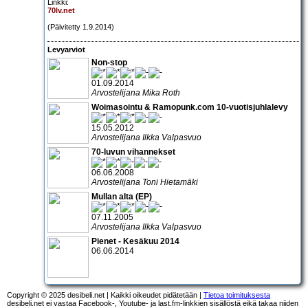
Linkki:
70lv.net
(Päivitetty 1.9.2014)
Levyarviot
Non-stop
01.09.2014
Arvostelijana Mika Roth
Woimasointu & Ramopunk.com 10-vuotisjuhlalevy
15.05.2012
Arvostelijana Ilkka Valpasvuo
70-luvun vihannekset
06.06.2008
Arvostelijana Toni Hietamäki
Mullan alta (EP)
07.11.2005
Arvostelijana Ilkka Valpasvuo
Pienet - Kesäkuu 2014
06.06.2014
Copyright © 2025 desibeli.net | Kaikki oikeudet pidätetään |
Tietoa toimituksesta
desibeli.net ei vastaa Facebook-, Youtube- ja last.fm-linkkien sisällöstä eikä takaa niiden