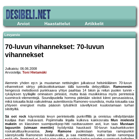
Arviot
Haastattelut
Artikkelit
Levyarvio
70-luvun vihannekset: 70-luvun
vihannekset
Julkaistu: 06.06.2008
Arvostelija:
Toni Hietamäki
Aiemmin yhden ep:n ja muutaman nettisinglen julkaissut helsinkiläinen 70-luvun
vihannekset siirtyy pitkäsoittokantaan tällä tuoreella debyytillään.
Ramonesin
hengessä melodisesti punkkaava yhtye paahtaa 14 biisin ja reilun puolen tunnin
rykäyksen tyylilajille ominaisen pirteästi, mutta lisää musiikkiinsa myös perinteisiä
suomirock-elementtejä. Soundipuolella homma pidetään siististi kiinni perusasioissa,
mikä toisaalta lisää vaikutelmaa autenttisesta Ramones-soundista, mutta toisaalta saa
yhtyeen energiset mutta pääosin tylsähköt sävellykset kuulostamaan turhan
siistityiltä.
Sä oot rock
käynnistää levyn perinteisellä punkriffillä ja onnistuu viihdyttämään
kuulijaa ihan mukavasti. Popimmalla linjalla kulkeva kakkosraita
Mun mielestä
makein
on klassinen suomipunkpop-hitti rasittavuuteen asti, kun taas
Mustaan
laguuniin (uimaan mentiin)
hyödyntää hauskasti 50-luvun kauhuelokuvien
roskakulttuurikuvastoa.
Joey Ramone
puolestaan kumartaa ramopunkin
säestyksellä Ramonesin keulakuvalle, ja saa miettimään, voiko tämän ramompaa
enää olla. Ilmeisesti ei, koska pian yhtye suorittaa harha-askelen suomipunk-balladien