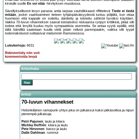
kirotulle suolle
En voi elää
-hirvityksen muodossa.
Sävellyksellisesti levyn parasta antia tarjoaa vauhdikkaasti riffittelevä
Tiede ei tiedä
mitään
, joskin vaahtoaminen tieteen tyhjänpäiväisyydestä tuntuu pöljältä, kun ottaa
huomioon että kappale on soitettu, äänitetty ja toistettu
sähköä
hyväksi käyttäen.
Vaikka 70-luvun vihannekset saavat toistaiseksi niskaansa ryöpyn kritiikkiä, pitää silti
todeta että levyltä kuuluu myös sympaattista asennetta. Se antaa syytä epäillä, että
tältä bändiltä saatetaan kuulla vielä jotain reilusti parempaakin, vaikka silti tyypit
todennäköisesti soittaisivat mielummin Ramonesissa.
Lukukertoja:
6631
Rekisteröidy niin voit
kommentoida levyä
Artistihaku
Artisti
70-luvun vihannekset
Helsinkiläinen ramopunk-yhtye joka on julkaissut kaksi pitkäsoittoa ja nipun
pienempiä julkaisuja.
Petri Pajunen
: laulu ja kitara
Michka Hoffrén
: kitara ja laulu
Pete Hirvonen
: basso ja laulu
Dalle Dahlman
: rummut