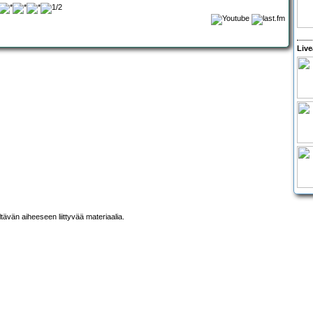
Live
ltävän aiheeseen liittyvää materiaalia.