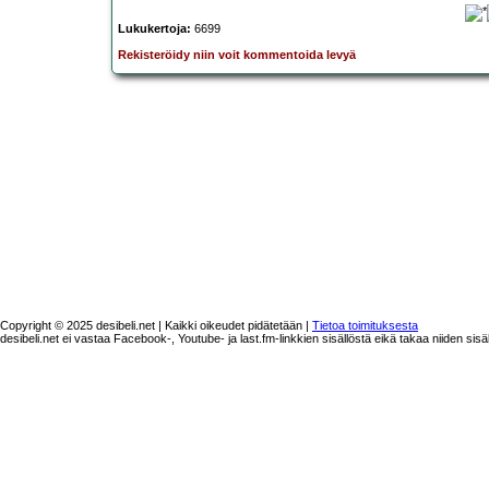
Lukukertoja:
6699
Rekisteröidy niin voit kommentoida levyä
Copyright © 2025 desibeli.net | Kaikki oikeudet pidätetään |
Tietoa toimituksesta
desibeli.net ei vastaa Facebook-, Youtube- ja last.fm-linkkien sisällöstä eikä takaa niiden sisä