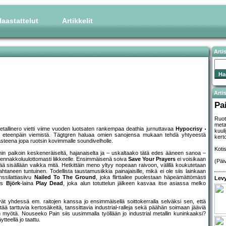
aastattelut
Artikkelit
Arti
Artis
Pa
Ruot
meta
 metallinero vietti viime vuoden luotsaten rankempaa deathia jurnuttavaa
Hypocrisy
kuul
rin eteenpäin viemistä. Tägtgren haluaa omien sanojensa mukaan tehdä yhtyeestä
kert
asteena jopa ruotsin kovimmalle soundivelholle.
Koti
in paikoin keskeneräiseltä, hajanaiselta ja – uskaltaako tätä edes ääneen sanoa –
 ennakkoluulottomasti liikkeelle. Ensimmäisenä soiva
Save Your Prayers
ei voisikaan
(Päi
itää sisällään vaikka mitä. Hetkittäin meno yltyy nopeaan raivoon, välillä koukutetaan
htaneen tuntuinen. Todellista taustamusiikkia painajaisille, mikä ei ole siis lainkaan
ssilattiasiivu
Nailed To The Ground
, joka flirttailee puolestaan häpeämättömästi
Levy
yös
Björk
-laina
Play Dead
, joka alun totuttelun jälkeen kasvaa itse asiassa melko
vät yhdessä em. raitojen kanssa jo ensimmäisellä soittokerralla selväksi sen, että
ä tarttuvia kertosäkeitä, tanssittavia industrial-ralleja sekä päähän soimaan jääviä
 myötä. Nouseeko Pain siis uusimmalla työllään jo industrial metallin kuninkaaksi?
tteellä jo taattu.