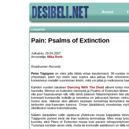
Arviot
H
Levyarvio
Pain: Psalms of Extinction
Julkaistu: 29.04.2007
Arvostelija:
Mika Roth
Roadrunner Records
Peter Tägtgren
on mies jolla riittää virtaa loputtomasti. 36-vuotias
yhtyettään, joten nyt onkin taas sopiva aika jatkaa Pain orkeste
koneistetun metallin suurimman ilmiön, mitä voi pitää jo melkoisena ha
Kahden vuoden takainen
Dancing With The Dead
albumi tuntui mon
huonolta. Mennyt on kuitenkin mennyttä ja Psalms of Extinction lähtee
olla juuri haastavampi ralli, sillä tämä pääosin hidastempoinen biisi p
komeasti kumisevilla kelloilla ja tunnelma on jatkuvasti hieman vinksa
huono asia. Vaikean alun jälkeen tarjotaan tunnelmaa liennyttävä tan
tarttuvien pop-kaavojen kanssa. Oman ääripäänsä muodostaa m
oleelliseksi osaksi kokonaisuutta.
Näiden ääripäiden väliin sijoittuvat yhdeksän muuta kappaletta teke
Tägtgrenin puheet eivät ole ihan tuulesta temmattuja. Mies osaa työstä
kuvioita, eikä Plans of Extinction muuta kuin parane tehopyörityksen
Tuskinpa sentään aivan vielä, mutta tie korkealle aatelistoon on tällä näy