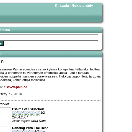
Kirjaudu
Rekisteröidy
|
stihaku
ti
in
salaisen
Pain
in soundissa riittää kylmää konepintaa, kiiltäväksi hiottua
llia ja enemmän tai vähemmän efektoitua laulua. Laulut taotaan
ijoiden nuppeihin sangen suoraviivaisesti. Tiukkoja tapporiffejä, tarttuvia
osäkeitä, konetuettuja melodioita...
sivut:
www.pain.cd
vitetty 7.7.2010)
arviot
Psalms of Extinction
29.04.2007
Arvostelijana Mika Roth
Dancing With The Dead