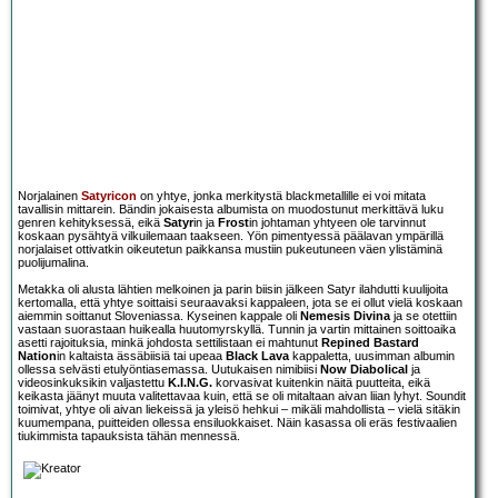
Norjalainen
Satyricon
on yhtye, jonka merkitystä blackmetallille ei voi mitata
tavallisin mittarein. Bändin jokaisesta albumista on muodostunut merkittävä luku
genren kehityksessä, eikä
Satyr
in ja
Frost
in johtaman yhtyeen ole tarvinnut
koskaan pysähtyä vilkuilemaan taakseen. Yön pimentyessä päälavan ympärillä
norjalaiset ottivatkin oikeutetun paikkansa mustiin pukeutuneen väen ylistäminä
puolijumalina.
Metakka oli alusta lähtien melkoinen ja parin biisin jälkeen Satyr ilahdutti kuulijoita
kertomalla, että yhtye soittaisi seuraavaksi kappaleen, jota se ei ollut vielä koskaan
aiemmin soittanut Sloveniassa. Kyseinen kappale oli
Nemesis Divina
ja se otettiin
vastaan suorastaan huikealla huutomyrskyllä. Tunnin ja vartin mittainen soittoaika
asetti rajoituksia, minkä johdosta settilistaan ei mahtunut
Repined Bastard
Nation
in kaltaista ässäbiisiä tai upeaa
Black Lava
kappaletta, uusimman albumin
ollessa selvästi etulyöntiasemassa. Uutukaisen nimibiisi
Now Diabolical
ja
videosinkuksikin valjastettu
K.I.N.G.
korvasivat kuitenkin näitä puutteita, eikä
keikasta jäänyt muuta valitettavaa kuin, että se oli mitaltaan aivan liian lyhyt. Soundit
toimivat, yhtye oli aivan liekeissä ja yleisö hehkui – mikäli mahdollista – vielä sitäkin
kuumempana, puitteiden ollessa ensiluokkaiset. Näin kasassa oli eräs festivaalien
tiukimmista tapauksista tähän mennessä.