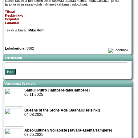
Näihin kuviin ja tunnelmiin olikin sopivaa päättää kolmas festivaalipäivä, jonka
tarjonta oli useissa kohdin ylittänyt kirkkaasti odotukset.
Tiistai
Keskiviikko
Perjantai
Lauantai
Teksti ja kuvat:
Mika Roth
Lukukertoja:
5882
Artistihaku
Uusimmat livearviot
Samuli Putro [Tampere-talo/Tampere]
05.11.2025
Queens of the Stone Age [Jäähalli/Helsinki]
04.08.2025
Absoluuttinen Nollapiste [Tavara-asema/Tampere]
07.25.2025