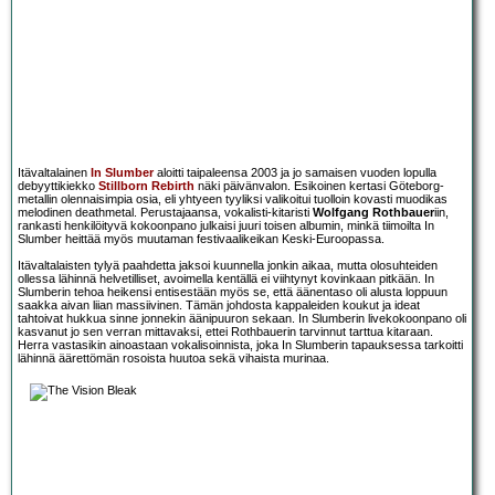
Itävaltalainen
In Slumber
aloitti taipaleensa 2003 ja jo samaisen vuoden lopulla
debyyttikiekko
Stillborn Rebirth
näki päivänvalon. Esikoinen kertasi Göteborg-
metallin olennaisimpia osia, eli yhtyeen tyyliksi valikoitui tuolloin kovasti muodikas
melodinen deathmetal. Perustajaansa, vokalisti-kitaristi
Wolfgang Rothbauer
iin,
rankasti henkilöityvä kokoonpano julkaisi juuri toisen albumin, minkä tiimoilta In
Slumber heittää myös muutaman festivaalikeikan Keski-Euroopassa.
Itävaltalaisten tylyä paahdetta jaksoi kuunnella jonkin aikaa, mutta olosuhteiden
ollessa lähinnä helvetilliset, avoimella kentällä ei viihtynyt kovinkaan pitkään. In
Slumberin tehoa heikensi entisestään myös se, että äänentaso oli alusta loppuun
saakka aivan liian massiivinen. Tämän johdosta kappaleiden koukut ja ideat
tahtoivat hukkua sinne jonnekin äänipuuron sekaan. In Slumberin livekokoonpano oli
kasvanut jo sen verran mittavaksi, ettei Rothbauerin tarvinnut tarttua kitaraan.
Herra vastasikin ainoastaan vokalisoinnista, joka In Slumberin tapauksessa tarkoitti
lähinnä äärettömän rosoista huutoa sekä vihaista murinaa.