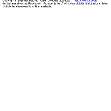
Copyright © 2025 desibeli.net | Kaikki oikeudet pidätetään |
Tietoa toimituksesta
desibeli.net ei vastaa Facebook-, Youtube- ja last.fm-linkkien sisällöstä eikä takaa niiden
sisältävän aiheeseen liittyvää materiaalia.