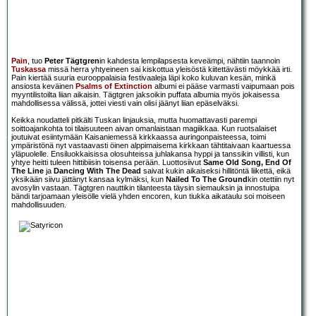
Pain
, tuo
Peter Tägtgren
in kahdesta lempilapsesta keveämpi, nähtiin taannoin
Tuskassa
missä herra yhtyeineen sai kiskottua yleisöstä kiitettävästi möykkää irti.
Pain kiertää suuria eurooppalaisia festivaaleja läpi koko kuluvan kesän, minkä
ansiosta keväinen
Psalms of Extinction
albumi ei pääse varmasti vaipumaan pois
myyntilistoilta liian aikaisin. Tägtgren jaksoikin puffata albumia myös jokaisessa
mahdollisessa välissä, jottei viesti vain olisi jäänyt liian epäselväksi.
Keikka noudatteli pitkälti Tuskan linjauksia, mutta huomattavasti parempi
soittoajankohta toi tilaisuuteen aivan omanlaistaan magiikkaa. Kun ruotsalaiset
joutuivat esiintymään Kaisaniemessä kirkkaassa auringonpaisteessa, toimi
ympäristönä nyt vastaavasti öinen alppimaisema kirkkaan tähtitaivaan kaartuessa
yläpuolelle. Ensiluokkaisissa olosuhteissa juhlakansa hyppi ja tanssikin villisti, kun
yhtye heitti tuleen hittibiisin toisensa perään. Luottosiivut
Same Old Song, End Of
The Line
ja
Dancing With The Dead
saivat kukin aikaiseksi hillitöntä liikettä, eikä
yksikään siivu jättänyt kansaa kylmäksi, kun
Nailed To The Ground
kin otettiin nyt
avosylin vastaan. Tägtgren nauttikin tilanteesta täysin siemauksin ja innostuipa
bändi tarjoamaan yleisölle vielä yhden encoren, kun tiukka aikataulu soi moiseen
mahdollisuuden.