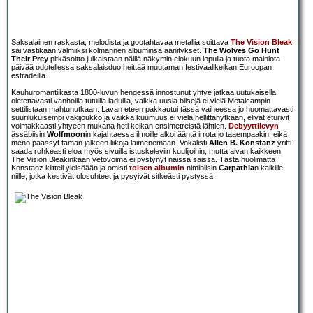
Saksalainen raskasta, melodista ja gootahtavaa metallia soittava
The Vision Bleak
sai vastikään valmiiksi kolmannen albuminsa äänitykset.
The Wolves Go Hunt
Their Prey
pitkäsoitto julkaistaan näillä näkymin elokuun lopulla ja tuota mainiota
päivää odotellessa saksalaisduo heittää muutaman festivaalikeikan Euroopan
estradeilla.
Kauhuromantiikasta 1800-luvun hengessä innostunut yhtye jatkaa uutukaisella
oletettavasti vanhoilla tutuilla laduilla, vaikka uusia biisejä ei vielä Metalcampin
settilistaan mahtunutkaan. Lavan eteen pakkautui tässä vaiheessa jo huomattavasti
suurilukuisempi väkijoukko ja vaikka kuumuus ei vielä hellittänytkään, elivät eturivit
voimakkaasti yhtyeen mukana heti keikan ensimetreistä lähtien.
Debyyttilevyn
ässäbiisin
Wolfmoon
in kajahtaessa ilmoille alkoi ääntä irrota jo taaempaakin, eikä
meno päässyt tämän jälkeen liikoja laimenemaan. Vokalisti
Allen B. Konstanz
yritti
saada rohkeasti eloa myös sivuilla istuskeleviin kuulijoihin, mutta aivan kaikkeen
The Vision Bleakinkaan vetovoima ei pystynyt näissä säissä. Tästä huolimatta
Konstanz kiitteli yleisöään ja omisti
toisen albumin
nimibiisin
Carpathia
n kaikille
niille, jotka kestivät olosuhteet ja pysyivät sitkeästi pystyssä.