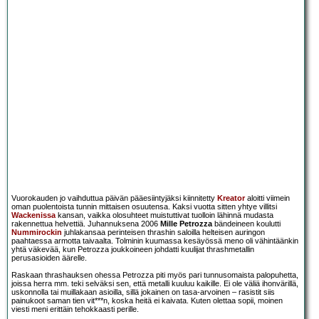
Vuorokauden jo vaihduttua päivän pääesiintyjäksi kiinnitetty
Kreator
aloitti viimein
oman puolentoista tunnin mittaisen osuutensa. Kaksi vuotta sitten yhtye villitsi
Wackenissa
kansan, vaikka olosuhteet muistuttivat tuolloin lähinnä mudasta
rakennettua helvettiä. Juhannuksena 2006
Mille Petrozza
bändeineen koulutti
Nummirockin
juhlakansaa perinteisen thrashin saloilla helteisen auringon
paahtaessa armotta taivaalta. Tolminin kuumassa kesäyössä meno oli vähintäänkin
yhtä väkevää, kun Petrozza joukkoineen johdatti kuulijat thrashmetallin
perusasioiden äärelle.
Raskaan thrashauksen ohessa Petrozza piti myös pari tunnusomaista palopuhetta,
joissa herra mm. teki selväksi sen, että metalli kuuluu kaikille. Ei ole väliä ihonvärillä,
uskonnolla tai muillakaan asioilla, sillä jokainen on tasa-arvoinen – rasistit siis
painukoot saman tien vit***n, koska heitä ei kaivata. Kuten olettaa sopii, moinen
viesti meni erittäin tehokkaasti perille.