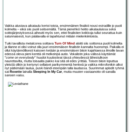
Vaikka alustava aikataulu kertoi toista, ensimmäinen finalisti nousi estradille jo puoli
kolmelta – eikä siis puoli seitsemältä. Tämä pienehkö heitto aikatauluissa sekä
soittojärjestyksessä aiheutti myös sen, ettei finalistien keikkoja tullut seurattua kuin
satunnaisesti, kun päälavalla ei tapahtunut mitään mielenkiintoista.
Tuiki tavallista metalcorea soittava
Turn Of Mind
aloitti siis soittonsa puoli kolmelta
ja tilanne ei olisi voinut olla juuri ensimmäisen finalistin kannalta huonompi. Paikalla ei
ollut käytännöllisesti katsoen ketään ja ensimmäisen biisin kajahtaessa ilmoille lavan
edessä oleva pieni kenttä oli melkeinpä autio. Vokalistin joka välissä käyttämät
”
come on everybody
” huudot kuulostivat tässä yhteydessä lähestulkoon
naurettavilta, mutta toisaalta pakko kai sitä oli edes yrittää. Toisen biisin loputtua
yleisöä olikin jo kertynyt sellaiset parikymmentä henkeä ja vaikka mikrofonikin alkoi
nyt pätkimään laulua, puski bändi eteenpäin talla laudassa. Suurimmat aplodit ryhmä
sai
Roxette
lainalla
Sleeping In My Car
, mutta muuten vastaanotto oli sanalla
sanoen vaisu.