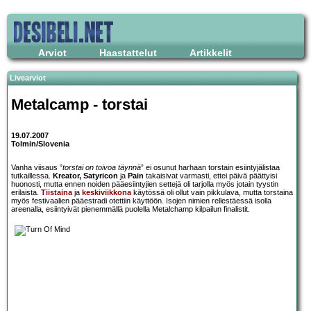
Arviot
Haastattelut
Artikkelit
Livearviot
Metalcamp - torstai
19.07.2007
Tolmin/Slovenia
Vanha viisaus ”
torstai on toivoa täynnä
” ei osunut harhaan torstain esiintyjälistaa
tutkaillessa.
Kreator, Satyricon
ja
Pain
takaisivat varmasti, ettei päivä päättyisi
huonosti, mutta ennen noiden pääesiintyjien settejä oli tarjolla myös jotain tyystin
erilaista.
Tiistaina
ja
keskiviikkona
käytössä oli ollut vain pikkulava, mutta torstaina
myös festivaalien pääestradi otettiin käyttöön. Isojen nimien rellestäessä isolla
areenalla, esiintyivät pienemmällä puolella Metalchamp kilpailun finalistit.