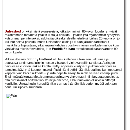
Unleashed
on yksi niistä pioneereista, jotka jo muinoin 80-luvun lopulla ryhtyivät
rakentamaan metallista jotakin uutta ja erilaista – jotakin jota myöhemmin ryhdyttiin
kutsumaan perinteiseksi, aidoksi ja oikeaksi deathmetalliksi. Lähes 20 vuotta on jo
kulunut noista päivistä, mutta Unleashed ei ole juuri alun jälkeen tarkistanut
musiikillista linjaustaan, eikä vajaan kahden vuosikymmenen matkalle mahdu kuin
yksi ainoa miehistönvaihdos, kun
Fredrik Folkare
tarttui soolokitaran varteen 90-
luvun lopulla.
Vokalisti/basisti
Johnny Hedlund
otti heti kättelyssä tilanteen haltuunsa ja
seuraava tunti marssittiinkin herran vihaisesti vinkuvan pillin tahdissa. Auringon
painuessa vuorten taakse kenttä täyttyi nopeasti kuulijoista ja ilman viilentyessä
tunnelma kävi yhä kuumemmaksi. Pittikin lähti pyörimään iloisesti heti kun nopeampi
kappale vain karkasi ilmoille – ja niitä nopeita siivuja taisi olla setissä enempi puoli.
Ensimmäistä kertaa Metalcampissa esiintynyt yhtye nautti niin kovasta suosiosta,
että ruotsalaiset heittivät lopulta neljä encorea, eikä tämäkään olisi vielä riittänyt
kuulijoille. Unleashedin kurssi lähtikin varmasti tämän tilaisuuden myötä tiukkaan
nousuun Alppien suunnalla.