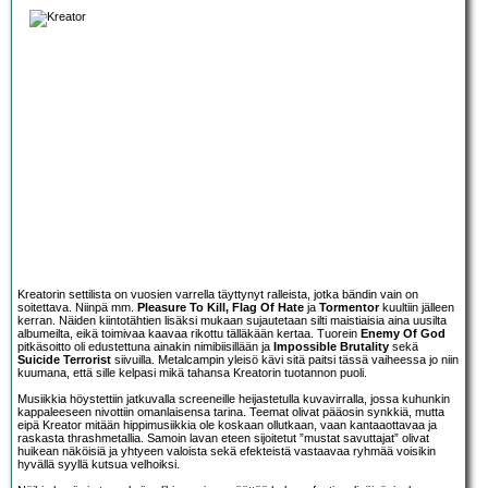
Kreatorin settilista on vuosien varrella täyttynyt ralleista, jotka bändin vain on
soitettava. Niinpä mm.
Pleasure To Kill, Flag Of Hate
ja
Tormentor
kuultiin jälleen
kerran. Näiden kiintotähtien lisäksi mukaan sujautetaan silti maistiaisia aina uusilta
albumeilta, eikä toimivaa kaavaa rikottu tälläkään kertaa. Tuorein
Enemy Of God
pitkäsoitto oli edustettuna ainakin nimibiisillään ja
Impossible Brutality
sekä
Suicide Terrorist
siivuilla. Metalcampin yleisö kävi sitä paitsi tässä vaiheessa jo niin
kuumana, että sille kelpasi mikä tahansa Kreatorin tuotannon puoli.
Musiikkia höystettiin jatkuvalla screeneille heijastetulla kuvavirralla, jossa kuhunkin
kappaleeseen nivottiin omanlaisensa tarina. Teemat olivat pääosin synkkiä, mutta
eipä Kreator mitään hippimusiikkia ole koskaan ollutkaan, vaan kantaaottavaa ja
raskasta thrashmetallia. Samoin lavan eteen sijoitetut ”mustat savuttajat” olivat
huikean näköisiä ja yhtyeen valoista sekä efekteistä vastaavaa ryhmää voisikin
hyvällä syyllä kutsua velhoiksi.