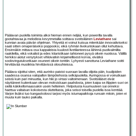
Päälavan puolella toiminta alkoi hieman ennen neljää, kun powerilla tavalla
gootahtavaa ja melodista kevytmetallia soittava sveitsiläinen
Leviathane
sai
kunnian avata päivän ohjelman. Yhtyettä ei voinut kutsua mitenkään innovatiiviseksi
saati sitten omaperäiseksi poppooksi, eikä ryhmän livekuntokaan ollut kehuttava.
Ensinnäkin mittava osa kappaleista kuulosti livetilanteessa lähinnä puolivalmiilta
raakileilta, eikä vokalisti ja edes kitaristikaan tahtoneet pysyä oikein nuotissa. Välillä
herkiksi aiotut venytykset vihloivatkin kirjaimellisesti korvia, eivätkä
soolovingutuksetkaan osuneet oikein tonttiin. Lyhyesti sanottuna Leviathane soitti
hirvittävää musiikkia hirvittävissä olosuhteissa.
Päälava sijoittui siten, että aurinko paistoi suoraan lavalla olijoita päin, kuulijoiden
saadessa osansa valopallon lämpötehosta selkäpuolelta. Auringossa ei voinutkaan
seistä kuin pari minuuttia, kun hiki jo virtasi valtoimenaan. Sveitsiläiset eivät
näyttäneet kuitenkaan olevan moksiskaan paahdosta, joten kaipa se Alppien suvi on
siellä käkikellomaassakin usein helteinen. Helpotusta kuumuuteen sai onneksi
haettua valtaisan kokoisesta olutteltasta, joka seisoi toisella puolella isoa kenttää.
Varjon lisäksi tuo kangaskolossi tarjosi myös istumapaikkoja runsain mitoin, joten ei
muuta kuin tauko paikalla.