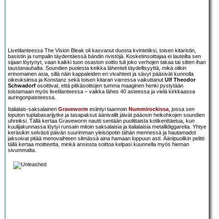
Livetilanteessa The Vision Bleak oli kasvanut duosta kvintetiksi, toisen kitaristin,
basistin ja rumpalin täydentäessä bändin rivistöjä. Kosketinsoittajaa ei lauteilta sen
sijaan löytynyt, vaan kaikki tuon osaston soitto tuli joko verhojen takaa tai sitten ihan
taustanauhalta. Soundien puolesta keikka lähenteli täydellisyyttä, mikä olikin
erinomainen asia, sillä näin kappaleiden eri vivahteet ja sävyt pääsivät kunnolla
oikeuksiinsa ja Konstanz sekä toisen kitaran varressa vaikuttanut
Ulf Theodor
Schwadorf
osoittivat, että pitkäsoittojen tumma maaginen henki pystytään
toistamaan myös livetilanteessa – vaikka lähes 40 asteessa ja vielä kirkkaassa
auringonpaisteessa.
Italialais-saksalainen
Graveworm
esiintyi taannoin
Nummirockissa
, jossa sen
loputon tuplabasarijytke ja tasapaksut äänivallit jäivät pääosin heikohkojen soundien
uhreiksi. Tällä kertaa Graveworm nautti sentään puolittaista kotikenttäetua, kun
kuulijakunnassa löytyi runsain mitoin saksalaisia ja italialaisia metallidiggareita. Yhtye
keräsikin selvästi päivän suurimman yleisöpotin tähän mennessä ja hautamadot
jaksoivat pitää menovaihteen silmässä aina hamaan loppuun asti. Äänipuolikin pelitti
tällä kertaa moitteetta, minkä ansiosta soittoa kelpasi kuunnella myös hieman
sivummalta.