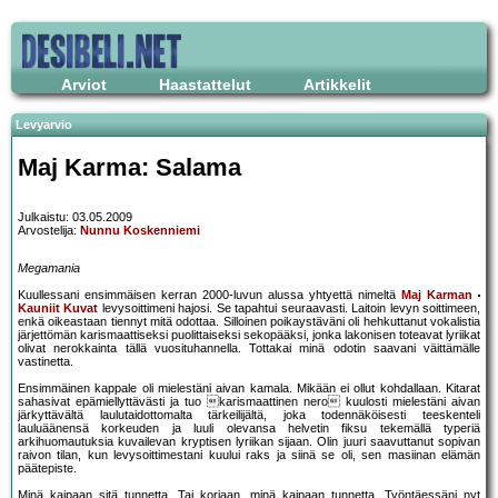
Arviot
Haastattelut
Artikkelit
Levyarvio
Maj Karma: Salama
Julkaistu: 03.05.2009
Arvostelija:
Nunnu Koskenniemi
Megamania
Kuullessani ensimmäisen kerran 2000-luvun alussa yhtyettä nimeltä
Maj Karman
Kauniit Kuvat
levysoittimeni hajosi. Se tapahtui seuraavasti. Laitoin levyn soittimeen,
enkä oikeastaan tiennyt mitä odottaa. Silloinen poikaystäväni oli hehkuttanut vokalistia
järjettömän karismaattiseksi puolittaiseksi sekopääksi, jonka lakonisen toteavat lyriikat
olivat nerokkainta tällä vuosituhannella. Tottakai minä odotin saavani väittämälle
vastinetta.
Ensimmäinen kappale oli mielestäni aivan kamala. Mikään ei ollut kohdallaan. Kitarat
sahasivat epämiellyttävästi ja tuo karismaattinen nero kuulosti mielestäni aivan
järkyttävältä laulutaidottomalta tärkeilijältä, joka todennäköisesti teeskenteli
lauluäänensä korkeuden ja luuli olevansa helvetin fiksu tekemällä typeriä
arkihuomautuksia kuvailevan kryptisen lyriikan sijaan. Olin juuri saavuttanut sopivan
raivon tilan, kun levysoittimestani kuului raks ja siinä se oli, sen masiinan elämän
päätepiste.
Minä kaipaan sitä tunnetta. Tai korjaan, minä kaipaan tunnetta. Työntäessäni nyt