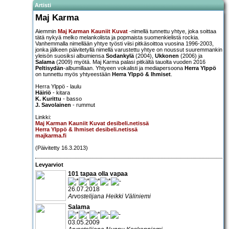
Artisti
Maj Karma
Aiemmin
Maj Karman Kauniit Kuvat
-nimellä tunnettu yhtye, joka soittaa
tätä nykyä melko melankolista ja popmaista suomenkielistä rockia.
Vanhemmalla nimellään yhtye työsti viisi pitkäsoittoa vuosina 1996-2003,
jonka jälkeen päivitetyllä nimellä varustettu yhtye on noussut suuremmankin
yleisön suosiksi albumiensa
Sodankylä
(2004),
Ukkonen
(2006) ja
Salama
(2009) myötä. Maj Karma palasi pitkältä tauolta vuoden 2016
Peltisydän
-albumillaan. Yhtyeen vokalisti ja mediapersoona
Herra Ylppö
on tunnettu myös yhtyeestään
Herra Ylppö & Ihmiset
.
Herra Ylppö - laulu
Häiriö
- kitara
K. Kurittu
- basso
J. Savolainen
- rummut
Linkki:
Maj Karman Kauniit Kuvat desibeli.netissä
Herra Ylppö & Ihmiset desibeli.netissä
majkarma.fi
(Päivitetty 16.3.2013)
Levyarviot
101 tapaa olla vapaa
26.07.2018
Arvostelijana Heikki Väliniemi
Salama
03.05.2009