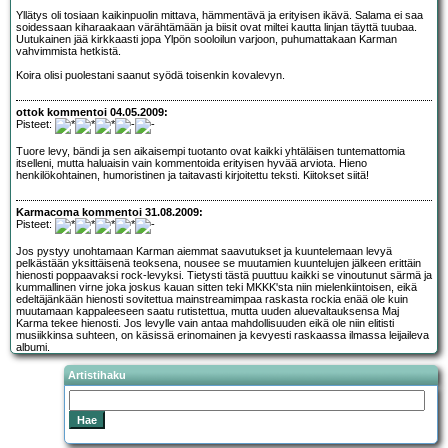
Yllätys oli tosiaan kaikinpuolin mittava, hämmentävä ja erityisen ikävä. Salama ei saa
soidessaan kiharaakaan värähtämään ja biisit ovat miltei kautta linjan täyttä tuubaa.
Uutukainen jää kirkkaasti jopa Ylpön sooloilun varjoon, puhumattakaan Karman
vahvimmista hetkistä.
Koira olisi puolestani saanut syödä toisenkin kovalevyn.
ottok kommentoi 04.05.2009:
Pisteet:
Tuore levy, bändi ja sen aikaisempi tuotanto ovat kaikki yhtäläisen tuntemattomia
itselleni, mutta haluaisin vain kommentoida erityisen hyvää arviota. Hieno
henkilökohtainen, humoristinen ja taitavasti kirjoitettu teksti. Kiitokset siitä!
Karmacoma kommentoi 31.08.2009:
Pisteet:
Jos pystyy unohtamaan Karman aiemmat saavutukset ja kuuntelemaan levyä
pelkästään yksittäisenä teoksena, nousee se muutamien kuuntelujen jälkeen erittäin
hienosti poppaavaksi rock-levyksi. Tietysti tästä puuttuu kaikki se vinoutunut särmä ja
kummallinen virne joka joskus kauan sitten teki MKKK'sta niin mielenkiintoisen, eikä
edeltäjänkään hienosti sovitettua mainstreamimpaa raskasta rockia enää ole kuin
muutamaan kappaleeseen saatu rutistettua, mutta uuden aluevaltauksensa Maj
Karma tekee hienosti. Jos levylle vain antaa mahdollisuuden eikä ole niin elitisti
musiikkinsa suhteen, on käsissä erinomainen ja kevyesti raskaassa ilmassa leijaileva
albumi.
Artistihaku