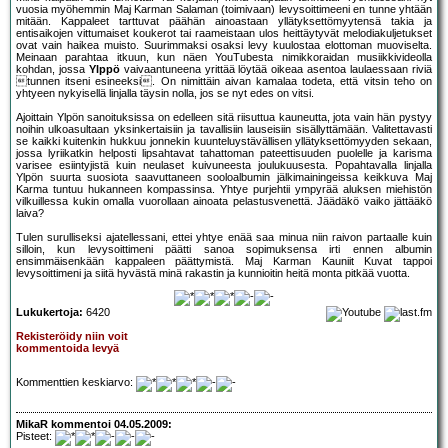
vuosia myöhemmin Maj Karman Salaman (toimivaan) levysoittimeeni en tunne yhtään
mitään. Kappaleet tarttuvat päähän ainoastaan yllätyksettömyytensä takia ja
entisaikojen vittumaiset koukerot tai raameistaan ulos heittäytyvät melodiakuljetukset
ovat vain haikea muisto. Suurimmaksi osaksi levy kuulostaa elottoman muoviselta.
Meinaan parahtaa itkuun, kun näen YouTubesta nimikkoraidan musiikkivideolla
kohdan, jossa
Ylppö
vaivaantuneena yrittää löytää oikeaa asentoa laulaessaan riviä
tunnen itseni esineeksi. On nimittäin aivan kamalaa todeta, että vitsin teho on
yhtyeen nykyisellä linjalla täysin nolla, jos se nyt edes on vitsi.
Ajoittain Ylpön sanoituksissa on edelleen sitä riisuttua kauneutta, jota vain hän pystyy
noihin ulkoasultaan yksinkertaisiin ja tavallisiin lauseisiin sisällyttämään. Valitettavasti
se kaikki kuitenkin hukkuu jonnekin kuunteluystävällisen yllätyksettömyyden sekaan,
jossa lyriikatkin helposti lipsahtavat tahattoman pateettisuuden puolelle ja karisma
varisee esiintyjistä kuin neulaset kuivuneesta joulukuusesta. Popahtavalla linjalla
Ylpön suurta suosiota saavuttaneen sooloalbumin jälkimainingeissa keikkuva Maj
Karma tuntuu hukanneen kompassinsa. Yhtye purjehtii ympyrää aluksen miehistön
vilkuillessa kukin omalla vuorollaan ainoata pelastusvenettä. Jäädäkö vaiko jättääkö
laiva?
Tulen surulliseksi ajatellessani, ettei yhtye enää saa minua niin raivon partaalle kuin
silloin, kun levysoittimeni päätti sanoa sopimuksensa irti ennen albumin
ensimmäisenkään kappaleen päättymistä. Maj Karman Kauniit Kuvat tappoi
levysoittimeni ja siitä hyvästä minä rakastin ja kunnioitin heitä monta pitkää vuotta.
Lukukertoja:
6420
Rekisteröidy niin voit
kommentoida levyä
Kommenttien keskiarvo:
MikaR kommentoi 04.05.2009:
Pisteet: