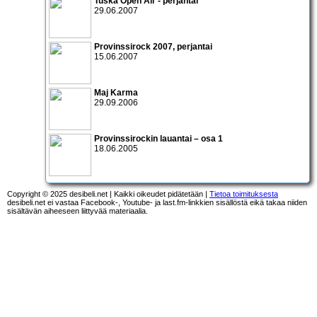
Tuska Open Air - perjantai
29.06.2007
Provinssirock 2007
, perjantai
15.06.2007
Maj Karma
29.09.2006
Provinssirockin lauantai – osa 1
18.06.2005
Copyright © 2025 desibeli.net | Kaikki oikeudet pidätetään |
Tietoa toimituksesta
desibeli.net ei vastaa Facebook-, Youtube- ja last.fm-linkkien sisällöstä eikä takaa niiden
sisältävän aiheeseen liittyvää materiaalia.