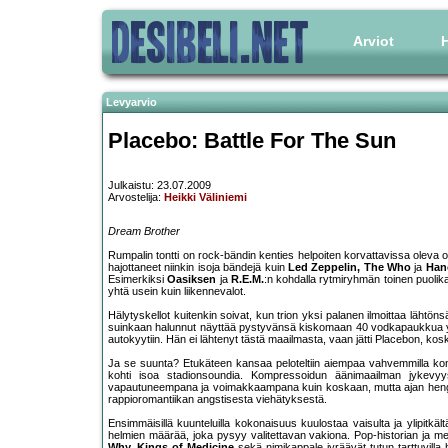
Arviot
H
Levyarvio
Placebo: Battle For The Sun
Julkaistu: 23.07.2009
Arvostelija:
Heikki Väliniemi
Dream Brother
Rumpalin tontti on rock-bändin kenties helpoiten korvattavissa oleva
hajottaneet niinkin isoja bändejä kuin
Led Zeppelin, The Who
ja
Han
Esimerkiksi
Oasiksen
ja
R.E.M.
:n kohdalla rytmiryhmän toinen puolik
yhtä usein kuin liikennevalot.
Hälytyskellot kuitenkin soivat, kun trion yksi palanen ilmoittaa lähtöns
suinkaan halunnut näyttää pystyvänsä kiskomaan 40 vodkapaukkua yh
autokyytiin. Hän ei lähtenyt tästä maailmasta, vaan jätti Placebon, kosk
Ja se suunta? Etukäteen kansaa peloteltiin aiempaa vahvemmilla konev
kohti isoa stadionsoundia. Kompressoidun äänimaailman jykevy
vapautuneempana ja voimakkaampana kuin koskaan, mutta ajan henge
rappioromantiikan angstisesta viehätyksestä.
Ensimmäisillä kuunteluilla kokonaisuus kuulostaa vaisulta ja ylipitk
helmien määrää, joka pysyy valitettavan vakiona. Pop-historian ja m
Why, Kings of Medicine
sekä nimikappale jyräävät tutun tarttuvilla 