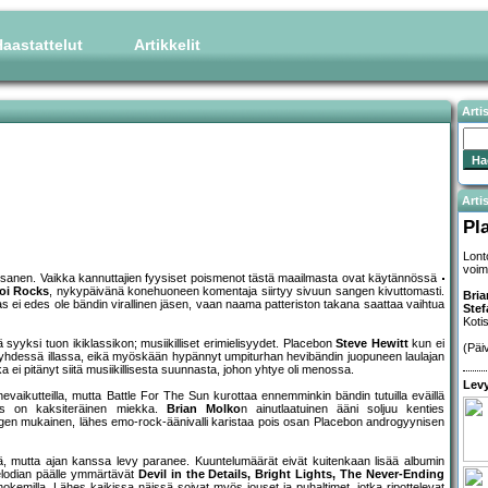
aastattelut
Artikkelit
Arti
Artis
Pl
Lont
voim
 osanen. Vaikka kannuttajien fyysiset poismenot tästä maailmasta ovat käytännössä
oi Rocks
, nykypäivänä konehuoneen komentaja siirtyy sivuun sangen kivuttomasti.
Bria
as ei edes ole bändin virallinen jäsen, vaan naama patteriston takana saattaa vaihtua
Stef
Koti
ä syyksi tuon ikiklassikon; musiikilliset erimielisyydet. Placebon
Steve Hewitt
kun ei
(Päi
dessä illassa, eikä myöskään hypännyt umpiturhan hevibändin juopuneen laulajan
a ei pitänyt siitä musiikillisesta suunnasta, johon yhtye oli menossa.
Levy
aikutteilla, mutta Battle For The Sun kurottaa ennemminkin bändin tutuilla eväillä
ys on kaksiteräinen miekka.
Brian Molko
n ainutlaatuinen ääni soljuu kenties
n mukainen, lähes emo-rock-äänivalli karistaa pois osan Placebon androgyynisen
ältä, mutta ajan kanssa levy paranee. Kuuntelumäärät eivät kuitenkaan lisää albumin
elodian päälle ymmärtävät
Devil in the Details, Bright Lights, The Never-Ending
hokemilla. Lähes kaikissa näissä soivat myös jouset ja puhaltimet, jotka ripottelevat