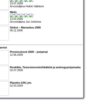
23.07.2009
Arvostelijana Heikki Väliniemi
Meds
13.03.2006
Arvostelijana Jari Jokirinne
Sinkut – Marraskuu 2006
06.11.2006
arviot
Provinssirock 2009 – perjantai
12.06.2009
Roskilde
, Testosteronimöhkäleitä ja androgyynipatsaita
02.07.2006
Placebo
(UK) ym.
02.03.2004