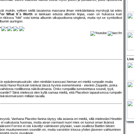
ät mukiin, velloen siellä tasaisena massana ilman minkäänlaisia myrskyjä tai edes
For What It´s Worth
ei lainkaan edusta albumin linjaa, vaan on hukassa kuin
kova ”hitti” voisi toimia albumin ulkopuolisena singlenä, mutta nyt se symbolisoi
albumin auringon.
Live
epäolennaisuuksiin: olen nimittäin kanssasi hieman eri mieltä rumpalin muita
istä Hanoi Rocksiin toimivat tässä hyvinä esimerkkeinä - etenkin Zeppelin, jonka
aihdosta roolillisesta näkökulmasta. Onko rumpalilla tunnistettava soundi, tyyli,
osantiin? Siinä mielessä olen kyllä samaa mieltä, että Placebon tapauksessa rumpalin
elukokemukseen millään tavalla.
vystä. Vanhana Placebo-fanina täytyy olla asiasta eri mieltä, sillä mielestäni Hewittin
ti ei vaikutusta huomaa, mutta aivan varmasti nuori mies on tuonut oman lisänsä
äkseni Forrest ei siis kävellyt valmiiseen pöytään, vaan osallistui Battlen biisien
acebon muuttuneeseen soundiin on, mutta varsinkin triossa yhden jäsenen vaihtuminen
stämättä myös musiikkiin.