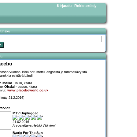
Kirjaudu
Rekisteröidy
|
stihaku
ti
acebo
oossa vuonna 1994 perustettu, angstista ja tummasävyistä
arokkia esittävä bändi.
n Molko
- laulu, kitara
an Olsdal
- basso, kitara
sivut:
www.placeboworld.co.uk
vitetty 21.2.2016)
arviot
MTV Unplugged
21.02.2016
Arvostelijana Heikki Väliniemi
Battle For The Sun