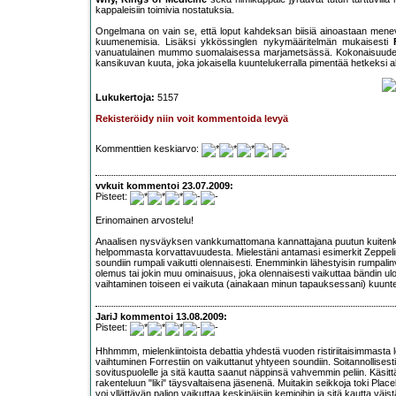
kappaleisiin toimivia nostatuksia.
Ongelmana on vain se, että loput kahdeksan biisiä ainoastaan menev
kuumenemisia. Lisäksi ykkössinglen nykymääritelmän mukaisesti
vanuatulainen mummo suomalaisessa marjametsässä. Kokonaisuuden rik
kansikuvan kuuta, joka jokaisella kuuntelukerralla pimentää hetkeksi 
Lukukertoja:
5157
Rekisteröidy niin voit kommentoida levyä
Kommenttien keskiarvo:
vvkuit kommentoi 23.07.2009:
Pisteet:
Erinomainen arvostelu!
Anaalisen nysväyksen vankkumattomana kannattajana puutun kuitenkin 
helpommasta korvattavuudesta. Mielestäni antamasi esimerkit Zeppelin
soundiin rumpali vaikutti olennaisesti. Enemminkin lähestyisin rumpalinv
olemus tai jokin muu ominaisuus, joka olennaisesti vaikuttaa bändin ul
vaihtaminen toiseen ei vaikuta (ainakaan minun tapauksessani) kuunt
JariJ kommentoi 13.08.2009:
Pisteet:
Hhhmmm, mielenkiintoista debattia yhdestä vuoden ristiriitaisimmasta le
vaihtuminen Forrestiin on vaikuttanut yhtyeen soundiin. Soitannollises
sovituspuolelle ja sitä kautta saanut näppinsä vahvemmin peliin. Käsittä
rakenteluun "liki" täysvaltaisena jäsenenä. Muitakin seikkoja toki Pl
voi yllättävän paljon vaikuttaa keskinäisiin kemioihin ja sitä kautta väi