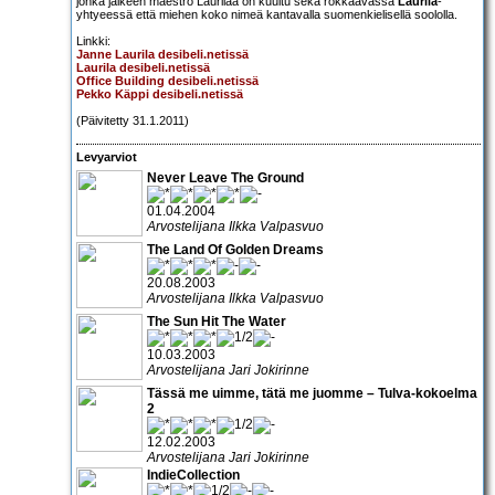
jonka jälkeen maestro Laurilaa on kuultu sekä rokkaavassa
Laurila
-
yhtyeessä että miehen koko nimeä kantavalla suomenkielisellä soololla.
Linkki:
Janne Laurila desibeli.netissä
Laurila desibeli.netissä
Office Building desibeli.netissä
Pekko Käppi desibeli.netissä
(Päivitetty 31.1.2011)
Levyarviot
Never Leave The Ground
01.04.2004
Arvostelijana Ilkka Valpasvuo
The Land Of Golden Dreams
20.08.2003
Arvostelijana Ilkka Valpasvuo
The Sun Hit The Water
10.03.2003
Arvostelijana Jari Jokirinne
Tässä me uimme, tätä me juomme – Tulva-kokoelma
2
12.02.2003
Arvostelijana Jari Jokirinne
IndieCollection