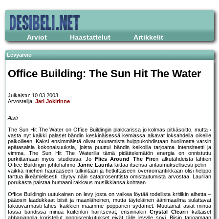
Arviot
Haastattelut
Artikkelit
Levyarvio
Office Building: The Sun Hit The Water
Julkaistu: 10.03.2003
Arvostelija:
Jari Jokirinne
Aisti
The Sun Hit The Water on Office Buildingin plakkarissa jo kolmas pitkäsoitto, mutta
vasta nyt kaikki palaset bändin keskinäisessä kemiassa alkavat loksahdella oikeille
paikoilleen. Kaksi ensimmäistä olivat muutamista huippukohdistaan huolimatta varsin
epätasaisia kokonaisuuksia, joista puuttui bändin keikoilla tarjoama intensiteetti ja
vimma. The Sun Hit The Waterilla tämä pidättelemätön energia on onnistuttu
purkittamaan myös studiossa. Jo
Flies Around The Fire
n alkutahdeista lähtien
Office Buildingin johtohahmo
Janne Laurila
laittaa itsensä antaumuksellisesti peliin –
vaikka miehen hauraaseen tulkintaan ja hetkittäiseen överiromantiikkaan olisi helppo
tarttua ilkeämielisesti, täytyy näin sataprosenttista omistautumista arvostaa. Laurilan
porukasta paistaa humaani rakkaus musiikkiansa kohtaan.
Office Buildingin uutukainen on levy josta on vaikea löytää todellista kritiikin aihetta –
pääosin laadukkaat biisit ja maanläheinen, mutta täyteläinen äänimaailma sulattavat
takuuvarmasti lähes kaikkien maamme popparien sydämet. Muutamat asiat minua
tässä bändissä minua kuitenkin häiritsevät; ensinnäkin
Crystal Clear
in kaltaiset
abbapianolla koristellut poppisrenkutukset eivät tälle levylle sovi. Biisin tarjoamaan