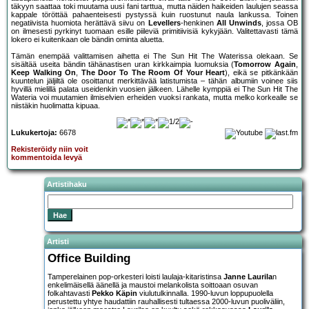
täkyyn saattaa toki muutama uusi fani tarttua, mutta näiden haikeiden laulujen seassa
kappale töröttää pahaenteisesti pystyssä kuin ruostunut naula lankussa. Toinen
negatiivista huomiota herättävä siivu on
Levellers
-henkinen
All Unwinds
, jossa OB
on ilmesesti pyrkinyt tuomaan esille piileviä primitiivisiä kykyjään. Valitettavasti tämä
lokero ei kuitenkaan ole bändin ominta aluetta.
Tämän enempää valittamisen aihetta ei The Sun Hit The Waterissa olekaan. Se
sisältää useita bändin tähänastisen uran kirkkaimpia luomuksia (
Tomorrow Again
,
Keep Walking On
,
The Door To The Room Of Your Heart
), eikä se pitkänkään
kuuntelun jäljiltä ole osoittanut merkittävää latistumista – tähän albumiin voinee siis
hyvillä mielillä palata useidenkin vuosien jälkeen. Lähelle kymppiä ei The Sun Hit The
Wateria voi muutamien ilmiselvien erheiden vuoksi rankata, mutta melko korkealle se
niistäkin huolimatta kipuaa.
Lukukertoja:
6678
Rekisteröidy niin voit
kommentoida levyä
Artistihaku
Artisti
Office Building
Tamperelainen pop-orkesteri loisti laulaja-kitaristinsa
Janne Laurila
n
enkelimäisellä äänellä ja maustoi melankolista soittoaan osuvan
folkahtavasti
Pekko Käpin
viulutulkinnalla. 1990-luvun loppupuolella
perustettu yhtye haudattiin rauhallisesti tultaessa 2000-luvun puoliväliin,