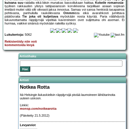
kuivana suu
-raidalta eikä biisin munakas bassoilukaan haittaa.
Kokeile romanssia
-
tyylinen rakkauden ylistys tattipasianssin korvikkeena tarjoillaan asiaan sopivan
imelästi muttei siitä silti oikeasti jaksa innostua. Samaa voi sanoa henkistä tasapainoa
pohtivasta, panhuilulla raukeilevasta
Ommm
ista eikä avarahkosti jumittava
päätösraita
Tie joka oli kuljettava
myöskään nosta käyrää. Paria välähdystä
lukuunottamatta räppijyrsijä vipeltää kavereineen ovet suljettuina ohi aseman. Ei
hurmaa, vaikkei sinänsä myöskään raiteilta syöksy.
Lukukertoja:
5062
Rekisteröidy niin voit
kommentoida levyä
Artistihaku
Artisti
Notkea Rotta
Itä-Helsingin liukaskielisin räppijyrsijä pistää laumoineen lähiötarinoita
uuteen uskoon.
Linkki:
monsp.com/notkearotta
(Päivitetty 21.5.2012)
Levyarviot