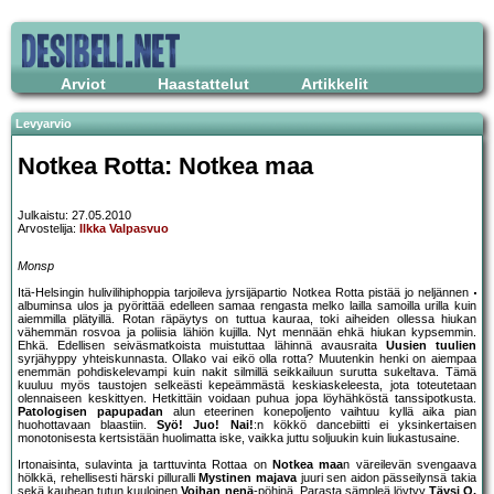
Arviot
Haastattelut
Artikkelit
Levyarvio
Notkea Rotta: Notkea maa
Julkaistu: 27.05.2010
Arvostelija:
Ilkka Valpasvuo
Monsp
Itä-Helsingin hulivilihiphoppia tarjoileva jyrsijäpartio Notkea Rotta pistää jo neljännen
albuminsa ulos ja pyörittää edelleen samaa rengasta melko lailla samoilla urilla kuin
aiemmilla plätyillä. Rotan räpäytys on tuttua kauraa, toki aiheiden ollessa hiukan
vähemmän rosvoa ja poliisia lähiön kujilla. Nyt mennään ehkä hiukan kypsemmin.
Ehkä. Edellisen seiväsmatkoista muistuttaa lähinnä avausraita
Uusien tuulien
syrjähyppy yhteiskunnasta. Ollako vai eikö olla rotta? Muutenkin henki on aiempaa
enemmän pohdiskelevampi kuin nakit silmillä seikkailuun surutta sukeltava. Tämä
kuuluu myös taustojen selkeästi kepeämmästä keskiaskeleesta, jota toteutetaan
olennaiseen keskittyen. Hetkittäin voidaan puhua jopa löyhähköstä tanssipotkusta.
Patologisen papupadan
alun eteerinen konepoljento vaihtuu kyllä aika pian
huohottavaan blaastiin.
Syö! Juo! Nai!
:n kökkö dancebiitti ei yksinkertaisen
monotonisesta kertsistään huolimatta iske, vaikka juttu soljuukin kuin liukastusaine.
Irtonaisinta, sulavinta ja tarttuvinta Rottaa on
Notkea maa
n väreilevän svengaava
hölkkä, rehellisesti härski pilluralli
Mystinen majava
juuri sen aidon pässeilynsä takia
sekä kauhean tutun kuuloinen
Voihan nenä
-pöhinä. Parasta sämpleä löytyy
Täysi Q,