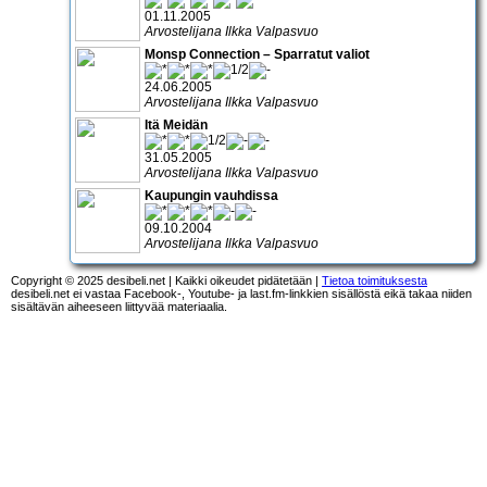
01.11.2005
Arvostelijana Ilkka Valpasvuo
Monsp Connection – Sparratut valiot
24.06.2005
Arvostelijana Ilkka Valpasvuo
Itä Meidän
31.05.2005
Arvostelijana Ilkka Valpasvuo
Kaupungin vauhdissa
09.10.2004
Arvostelijana Ilkka Valpasvuo
Copyright © 2025 desibeli.net | Kaikki oikeudet pidätetään |
Tietoa toimituksesta
desibeli.net ei vastaa Facebook-, Youtube- ja last.fm-linkkien sisällöstä eikä takaa niiden
sisältävän aiheeseen liittyvää materiaalia.