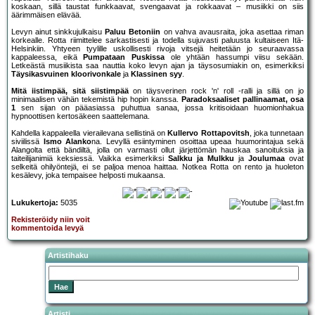
koskaan, sillä taustat funkkaavat, svengaavat ja rokkaavat – musiikki on siis
äärimmäisen elävää.
Levyn ainut sinkkujulkaisu
Paluu Betoniin
on vahva avausraita, joka asettaa riman
korkealle. Rotta riimittelee sarkastisesti ja todella sujuvasti paluusta kultaiseen Itä-
Helsinkiin. Yhtyeen tyylille uskollisesti rivoja vitsejä heitetään jo seuraavassa
kappaleessa, eikä
Pumpataan Puskissa
ole yhtään hassumpi viisu sekään.
Letkeästä musiikista saa nauttia koko levyn ajan ja täysosumiakin on, esimerkiksi
Täysikasvuinen kloorivonkale
ja
Klassinen syy
.
Mitä iistimpää, sitä siistimpää
on täysverinen rock 'n' roll -ralli ja sillä on jo
minimaalisen vähän tekemistä hip hopin kanssa.
Paradoksaaliset pallinaamat, osa
1
sen sijan on pääasiassa puhuttua sanaa, jossa kritisoidaan huomionhakua
hypnoottisen kertosäkeen saattelemana.
Kahdella kappaleella vierailevana sellistinä on
Kullervo Rottapovitsh
, joka tunnetaan
siviilissä
Ismo Alanko
na. Levyllä esiintyminen osoittaa upeaa huumorintajua sekä
Alangolta että bändiltä, jolla on varmasti ollut järjettömän hauskaa sanoituksia ja
taiteilijanimiä keksiessä. Vaikka esimerkiksi
Salkku ja Mulkku
ja
Joulumaa
ovat
selkeitä ohilyöntejä, ei se paljoa menoa haittaa. Notkea Rotta on rento ja huoleton
kesälevy, joka tempaisee helposti mukaansa.
Lukukertoja:
5035
Rekisteröidy niin voit
kommentoida levyä
Artistihaku
Artisti