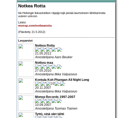
Notkea Rotta
Itä-Helsingin liukaskielisin räppijyrsijä pistää laumoineen lähiötarinoita
uuteen uskoon.
Linkki:
monsp.com/notkearotta
(Päivitetty 21.5.2012)
Levyarviot
Notkea Rotta
21.05.2012
Arvostelijana Aaro Beuker
Notkea maa
27.05.2010
Arvostelijana Ilkka Valpasvuo
Kontula Koh Phangan All Night Long
20.11.2007
Arvostelijana Ilkka Valpasvuo
Monsp Records 1997-2007
10.09.2007
Arvostelijana Tuomas Tiainen
Tyttö, sinä olet tähti