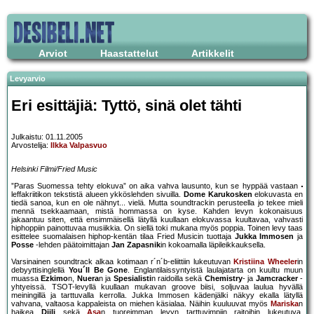
Arviot
Haastattelut
Artikkelit
Levyarvio
Eri esittäjiä: Tyttö, sinä olet tähti
Julkaistu: 01.11.2005
Arvostelija:
Ilkka Valpasvuo
Helsinki Filmi/Fried Music
”Paras Suomessa tehty elokuva” on aika vahva lausunto, kun se hyppää vastaan
leffakriitikon tekstistä alueen ykköslehden sivuilla.
Dome Karukosken
elokuvasta en
tiedä sanoa, kun en ole nähnyt... vielä. Mutta soundtrackin perusteella jo tekee mieli
mennä tsekkaamaan, mistä hommassa on kyse. Kahden levyn kokonaisuus
jakaantuu siten, että ensimmäisellä lätyllä kuullaan elokuvassa kuultavaa, vahvasti
hiphoppiin painottuvaa musiikkia. On siellä toki mukana myös poppia. Toinen levy taas
esittelee suomalaisen hiphop-kentän tilaa Fried Musicin tuottaja
Jukka Immosen
ja
Posse
-lehden päätoimittajan
Jan Zapasnik
in kokoamalla läpileikkauksella.
Varsinainen soundtrack alkaa kotimaan r´n´b-eliittiin lukeutuvan
Kristiina Wheeler
in
debyyttisinglellä
You´ll Be Gone
. Englantilaissyntyistä laulajatarta on kuultu muun
muassa
Ezkimo
n,
Nuera
n ja
Spesialisti
n raidoilla sekä
Chemistry
- ja
Jamcracker
-
yhtyeissä. TSOT-levyllä kuullaan mukavan groove biisi, soljuvaa laulua hyvällä
meiningillä ja tarttuvalla kerrolla. Jukka Immosen kädenjälki näkyy ekalla lätyllä
vahvana, valtaosa kappaleista on miehen käsialaa. Näihin kuuluuvat myös
Mariska
n
haikea
Diili
sekä
Asa
n tuoreimman levyn tarttuvimpiin raitoihin lukeutuva,