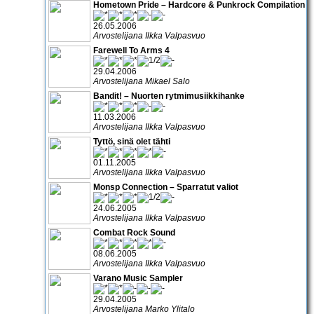
Hometown Pride – Hardcore & Punkrock Compilation
26.05.2006
Arvostelijana Ilkka Valpasvuo
Farewell To Arms 4
29.04.2006
Arvostelijana Mikael Salo
Bandit! – Nuorten rytmimusiikkihanke
11.03.2006
Arvostelijana Ilkka Valpasvuo
Tyttö, sinä olet tähti
01.11.2005
Arvostelijana Ilkka Valpasvuo
Monsp Connection – Sparratut valiot
24.06.2005
Arvostelijana Ilkka Valpasvuo
Combat Rock Sound
08.06.2005
Arvostelijana Ilkka Valpasvuo
Varano Music Sampler
29.04.2005
Arvostelijana Marko Ylitalo