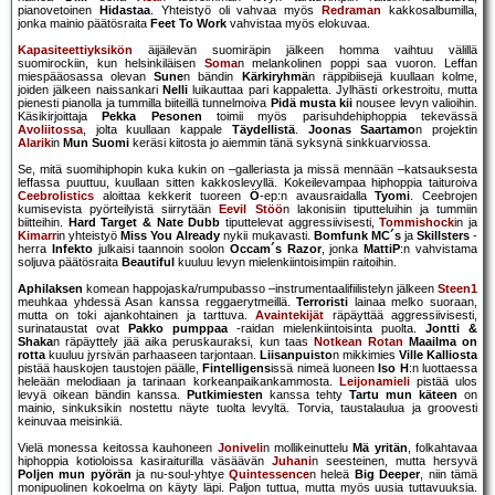
pianovetoinen
Hidastaa
. Yhteistyö oli vahvaa myös
Redraman
kakkosalbumilla,
jonka mainio päätösraita
Feet To Work
vahvistaa myös elokuvaa.
Kapasiteettiyksikön
äijäilevän suomiräpin jälkeen homma vaihtuu välillä
suomirockiin, kun helsinkiläisen
Soma
n melankolinen poppi saa vuoron. Leffan
miespääosassa olevan
Sune
n bändin
Kärkiryhmä
n räppibiisejä kuullaan kolme,
joiden jälkeen naissankari
Nelli
luikauttaa pari kappaletta. Jylhästi orkestroitu, mutta
pienesti pianolla ja tummilla biiteillä tunnelmoiva
Pidä musta kii
nousee levyn valioihin.
Käsikirjoittaja
Pekka Pesonen
toimii myös parisuhdehiphoppia tekevässä
Avoliitossa
, jolta kuullaan kappale
Täydellistä
.
Joonas Saartamo
n projektin
Alarik
in
Mun Suomi
keräsi kiitosta jo aiemmin tänä syksynä sinkkuarviossa.
Se, mitä suomihiphopin kuka kukin on –galleriasta ja missä mennään –katsauksesta
leffassa puuttuu, kuullaan sitten kakkoslevyllä. Kokeilevampaa hiphoppia taituroiva
Ceebrolistics
aloittaa kekkerit tuoreen
Ö
-ep:n avausraidalla
Tyomi
. Ceebrojen
kumisevista pyörteilyistä siirrytään
Eevil Stöö
n lakonisiin tiputteluihin ja tummiin
biitteihin.
Hard Target & Nate Dubb
tiputtelevat aggressiivisesti,
Tommishock
in ja
Kimarr
in yhteistyö
Miss You Already
nykii mukavasti.
Bomfunk MC´s
ja
Skillsters
-
herra
Infekto
julkaisi taannoin soolon
Occam´s Razor
, jonka
MattiP
:n vahvistama
soljuva päätösraita
Beautiful
kuuluu levyn mielenkiintoisimpiin raitoihin.
Aphilaksen
komean happojaska/rumpubasso –instrumentaalifiilistelyn jälkeen
Steen1
meuhkaa yhdessä Asan kanssa reggaerytmeillä.
Terroristi
lainaa melko suoraan,
mutta on toki ajankohtainen ja tarttuva.
Avaintekijät
räpäyttää aggressiivisesti,
surinataustat ovat
Pakko pumppaa
-raidan mielenkiintoisinta puolta.
Jontti &
Shaka
n räpäyttely jää aika peruskauraksi, kun taas
Notkean Rotan
Maailma on
rotta
kuuluu jyrsivän parhaaseen tarjontaan.
Liisanpuisto
n mikkimies
Ville Kalliosta
pistää hauskojen taustojen päälle,
Fintelligens
issä nimeä luoneen
Iso H
:n luottaessa
heleään melodiaan ja tarinaan korkeanpaikankammosta.
Leijonamieli
pistää ulos
levyä oikean bändin kanssa.
Putkimiesten
kanssa tehty
Tartu mun käteen
on
mainio, sinkuksikin nostettu näyte tuolta levyltä. Torvia, taustalaulua ja groovesti
keinuvaa meisinkiä.
Vielä monessa keitossa kauhoneen
Joniveli
n mollikeinuttelu
Mä yritän
, folkahtavaa
hiphoppia kotioloissa kasiraiturilla väsäävän
Juhani
n seesteinen, mutta hersyvä
Poljen mun pyörän
ja nu-soul-yhtye
Quintessence
n heleä
Big Deeper
, niin tämä
monipuolinen kokoelma on käyty läpi. Paljon tuttua, mutta myös uusia tuttavuuksia.