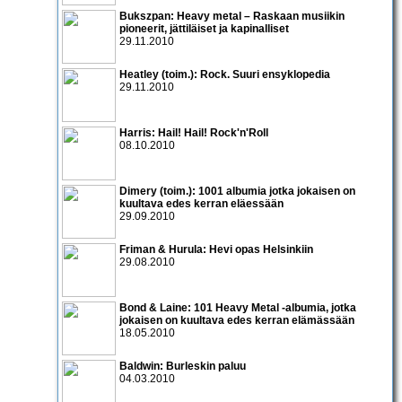
Bukszpan: Heavy metal – Raskaan musiikin
pioneerit, jättiläiset ja kapinalliset
29.11.2010
Heatley (toim.): Rock. Suuri ensyklopedia
29.11.2010
Harris: Hail! Hail! Rock'n'Roll
08.10.2010
Dimery (toim.): 1001 albumia jotka jokaisen on
kuultava edes kerran eläessään
29.09.2010
Friman & Hurula: Hevi opas Helsinkiin
29.08.2010
Bond & Laine: 101 Heavy Metal -albumia, jotka
jokaisen on kuultava edes kerran elämässään
18.05.2010
Baldwin: Burleskin paluu
04.03.2010