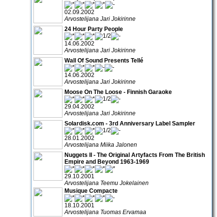
02.09.2002
Arvostelijana Jari Jokirinne
24 Hour Party People
14.06.2002
Arvostelijana Jari Jokirinne
Wall Of Sound Presents Tellé
14.06.2002
Arvostelijana Jari Jokirinne
Moose On The Loose - Finnish Garaoke
29.04.2002
Arvostelijana Jari Jokirinne
Solardisk.com - 3rd Anniversary Label Sampler
28.01.2002
Arvostelijana Miika Jalonen
Nuggets II - The Original Artyfacts From The British
Empire and Beyond 1963-1969
29.10.2001
Arvostelijana Teemu Jokelainen
Musique Compacte
18.10.2001
Arvostelijana Tuomas Ervamaa