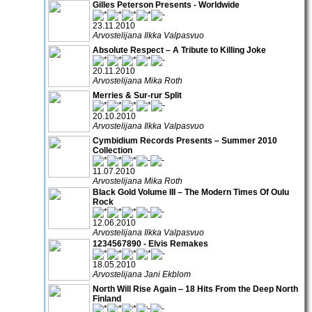
Gilles Peterson Presents - Worldwide
23.11.2010
Arvostelijana Ilkka Valpasvuo
Absolute Respect – A Tribute to Killing Joke
20.11.2010
Arvostelijana Mika Roth
Merries & Sur-rur Split
20.10.2010
Arvostelijana Ilkka Valpasvuo
Cymbidium Records Presents – Summer 2010
Collection
11.07.2010
Arvostelijana Mika Roth
Black Gold Volume III – The Modern Times Of Oulu
Rock
12.06.2010
Arvostelijana Ilkka Valpasvuo
1234567890 - Elvis Remakes
18.05.2010
Arvostelijana Jani Ekblom
North Will Rise Again ‒ 18 Hits From the Deep North
Finland