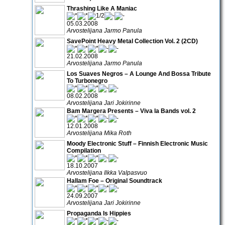
Thrashing Like A Maniac
05.03.2008
Arvostelijana Jarmo Panula
SavePoint Heavy Metal Collection Vol. 2 (2CD)
21.02.2008
Arvostelijana Jarmo Panula
Los Suaves Negros – A Lounge And Bossa Tribute
To Turbonegro
08.02.2008
Arvostelijana Jari Jokirinne
Bam Margera Presents – Viva la Bands vol. 2
12.01.2008
Arvostelijana Mika Roth
Moody Electronic Stuff – Finnish Electronic Music
Compilation
18.10.2007
Arvostelijana Ilkka Valpasvuo
Hallam Foe – Original Soundtrack
24.09.2007
Arvostelijana Jari Jokirinne
Propaganda Is Hippies