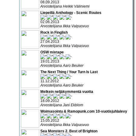
08.09.2013
Arvostelijana Heikki Väliniemi
Liepeillä Anthology - Scenic Routes
02.06.2013
Arvostelijana Ilkka Valpasvuo
Rock in Finglish
27.04.2013
Arvostelijana Ilkka Valpasvuo
OSW mixtape
19.01.2013
Arvostelijana Aaro Beuker
The Next Thing / Your Turn Is Last
11.12.2012
Arvostelijana Aaro Beuker
Melkein neljäkymmentä vuotta
18.09.2012
Arvostelijana Jani Ekblom
Woimasointu & Ramopunk.com 10-vuotisjuhlalevy
15.05.2012
Arvostelijana Ilkka Valpasvuo
Sea Monsters 2. Best of Brighton