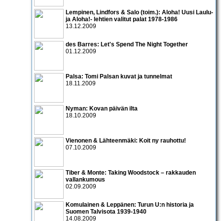
Lempinen, Lindfors & Salo (toim.): Aloha! Uusi Laulu-
ja Aloha!- lehtien valitut palat 1978-1986
13.12.2009
des Barres: Let's Spend The Night Together
01.12.2009
Palsa: Tomi Palsan kuvat ja tunnelmat
18.11.2009
Nyman: Kovan päivän ilta
18.10.2009
Vienonen & Lähteenmäki: Koit ny rauhottu!
07.10.2009
Tiber & Monte: Taking Woodstock – rakkauden
vallankumous
02.09.2009
Komulainen & Leppänen: Turun U:n historia ja
Suomen Talvisota 1939-1940
14.08.2009