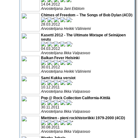
14.04.2012
Arvostelijana Jani Ekblom
Chimes of Freedom – The Songs of Bob Dylan (4CD)
28.03.2012
Arvostelijana Heikki Väliniemi
Kasetti 2012 - The Ultimate Mixtape of Seinäjoen
seutu
04.03.2012
Arvostelijana Ilkka Valpasvuo
Balkan Fever Helsinki
30.01.2012
Arvostelijana Heikki Väliniemi
Sami Kukka versiot
10.12.2011
Arvostelijana Ilkka Valpasvuo
Pop @ Rock Collection California-Kittilä
30.11.2011
Arvostelijana Ilkka Valpasvuo
Miettinen - pieni rockhistoriikki 1979-2000 (4CD)
30.08.2011
Arvostelijana Ilkka Valpasvuo
Wanha Jokela