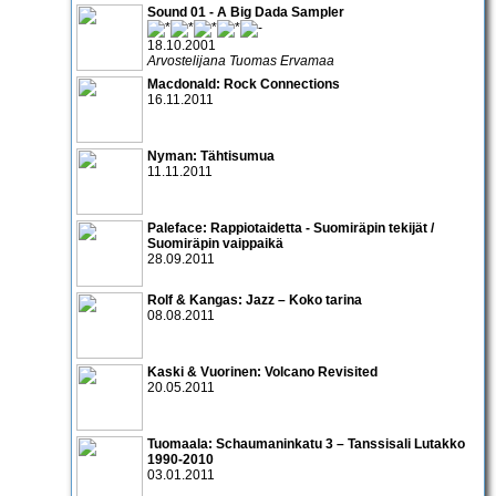
Sound 01 - A Big Dada Sampler
18.10.2001
Arvostelijana Tuomas Ervamaa
Macdonald: Rock Connections
16.11.2011
Nyman: Tähtisumua
11.11.2011
Paleface: Rappiotaidetta - Suomiräpin tekijät /
Suomiräpin vaippaikä
28.09.2011
Rolf & Kangas: Jazz – Koko tarina
08.08.2011
Kaski & Vuorinen: Volcano Revisited
20.05.2011
Tuomaala: Schaumaninkatu 3 – Tanssisali Lutakko
1990­-2010
03.01.2011