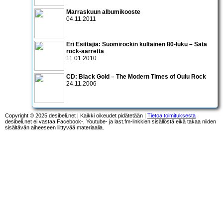
Marraskuun albumikooste
04.11.2011
Eri Esittäjiä: Suomirockin kultainen 80-luku – Sata
rock-aarretta
11.01.2010
CD:
Black Gold – The Modern Times of Oulu Rock
24.11.2006
Copyright © 2025 desibeli.net | Kaikki oikeudet pidätetään |
Tietoa toimituksesta
desibeli.net ei vastaa Facebook-, Youtube- ja last.fm-linkkien sisällöstä eikä takaa niiden
sisältävän aiheeseen liittyvää materiaalia.