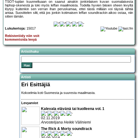
TSOT-tuplan kuunneltuaan on saanut ainakin jonkinlaisen kuvan suomalaisesta
hiphop-skenestä ja toki myös leffan maailmoista. Todella hyvien biisien oheen levyltä
löytyy kuitenkin sen verran ihan peruskamaa, ettei tästä millään voi täysiä tähtiä
antaa. Suosittelen silti, että jos jonkin kotimaisen leffan soundtrackin aikoo ostaa, niin
sitten tämän.
Lukukertoja:
15017
Rekisteröidy niin voit
kommentoida levyä
Artistihaku
Artisti
Eri Esittäjiä
Kokoelmia koti-Suomesta ja suuresta maailmasta.
Levyarviot
Kalevala elävänä tai kuolleena vol. 1
02.11.2019
Arvostelijana Heikki Väliniemi
The Rick & Morty soundtrack
30.09.2018