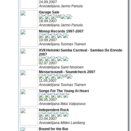
24.09.2007
Arvostelijana Jarmo Panula
Garage Sale
18.09.2007
Arvostelijana Jarmo Panula
Monsp Records 1997-2007
10.09.2007
Arvostelijana Tuomas Tiainen
XVII Helsinki Samba Carnival - Sambas De Enredo
2007
02.07.2007
Arvostelijana Sami Nissinen
Mestarisoundi - Soundcheck 2007
11.05.2007
Arvostelijana Tuomas Tiainen
Songs For The Young At Heart
06.05.2007
Arvostelijana Ilkka Valpasvuo
Independent Rock
22.04.2007
Arvostelijana Mikko Lamberg
Bound for the Bar