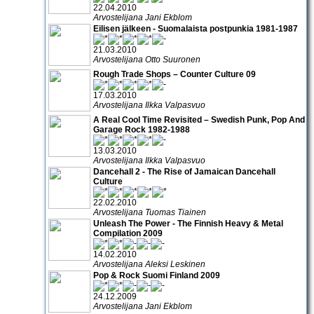
22.04.2010
Arvostelijana Jani Ekblom
Eilisen jälkeen - Suomalaista postpunkia 1981-1987
21.03.2010
Arvostelijana Otto Suuronen
Rough Trade Shops – Counter Culture 09
17.03.2010
Arvostelijana Ilkka Valpasvuo
A Real Cool Time Revisited – Swedish Punk, Pop And
Garage Rock 1982-1988
13.03.2010
Arvostelijana Ilkka Valpasvuo
Dancehall 2 - The Rise of Jamaican Dancehall
Culture
22.02.2010
Arvostelijana Tuomas Tiainen
Unleash The Power - The Finnish Heavy & Metal
Compilation 2009
14.02.2010
Arvostelijana Aleksi Leskinen
Pop & Rock Suomi Finland 2009
24.12.2009
Arvostelijana Jani Ekblom