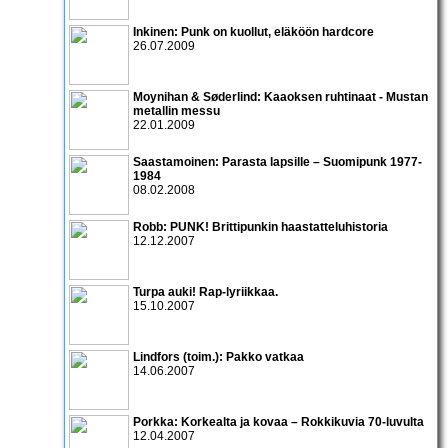
Inkinen: Punk on kuollut, eläköön hardcore
26.07.2009
Moynihan & Søderlind: Kaaoksen ruhtinaat - Mustan
metallin messu
22.01.2009
Saastamoinen: Parasta lapsille – Suomipunk 1977-
1984
08.02.2008
Robb: PUNK! Brittipunkin haastatteluhistoria
12.12.2007
Turpa auki! Rap-lyriikkaa.
15.10.2007
Lindfors (toim.): Pakko vatkaa
14.06.2007
Porkka: Korkealta ja kovaa – Rokkikuvia 70-luvulta
12.04.2007