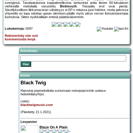
svenginsä. Tasalaatuisesta kappalenelikosta tarttuvinta antia lienee 60-lukulaisen
viehkeällä melodialla varustettu
Birdmouth
. Toisaalta erot ovat pieniä.
Sävellyksellisen liikkumavaran vähäisyys ei EP:n mitassa juuri häiritse, mutta jatkossa
yhtyeeltä on lupa odottaa upean olemisen päälle myös piirun verran ikimuistoisempia
luomuksia. Sitten nyökkäillään entistä päättäväisemmin.
Lukukertoja:
5597
Rekisteröidy niin voit
kommentoida levyä
Artistihaku
Artisti
Black Twig
Klassisia popmelodioita surisevaan noisepoprockiin uuttava
helsinkiläisyhtye.
Linkki:
blacktwigmusic.com
(Päivitetty 21.1.2021)
Levyarviot
Blaze On A Plain