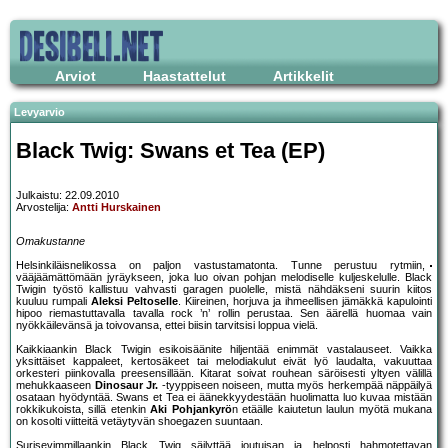
Arviot
Haastattelut
Artikkelit
Levyarvio
Black Twig: Swans et Tea (EP)
Julkaistu: 22.09.2010
Arvostelija:
Antti Hurskainen
Omakustanne
Helsinkiläisnelikossa on paljon vastustamatonta. Tunne perustuu rytmiin,
vääjäämättömään jyräykseen, joka luo oivan pohjan melodiselle kuljeskelulle. Black
Twigin työstö kallistuu vahvasti garagen puolelle, mistä nähdäkseni suurin kiitos
kuuluu rumpali
Aleksi Peltoselle
. Kiireinen, horjuva ja ihmeellisen jämäkkä kapulointi
hipoo riemastuttavalla tavalla rock ’n’ rollin perustaa. Sen äärellä huomaa vain
nyökkäilevänsä ja toivovansa, ettei biisin tarvitsisi loppua vielä.
Kaikkiaankin Black Twigin esikoisäänite hiljentää enimmät vastalauseet. Vaikka
yksittäiset kappaleet, kertosäkeet tai melodiakulut eivät lyö laudalta, vakuuttaa
orkesteri piinkovalla preesensillään. Kitarat soivat rouhean säröisesti yltyen välillä
mehukkaaseen
Dinosaur Jr.
-tyyppiseen noiseen, mutta myös herkempää näppäilyä
osataan hyödyntää. Swans et Tea ei äänekkyydestään huolimatta luo kuvaa mistään
rokkikukoista, sillä etenkin
Aki Pohjankyrö
n etäälle kaiutetun laulun myötä mukana
on kosolti viitteitä vetäytyvän shoegazen suuntaan.
Surisevimmillaankin Black Twig säilyttää joutuisan ja helposti hahmotettavan