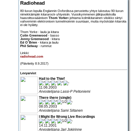
Radiohead
80-luvun lopulla Englannin Oxfordissa perustettu yhtye lukeutuu 90-luvun
nimekkäimpiin kitararock-yhtyeisiin. Vuosikymmenen jälkipuoliskolla
haavoittuvaäänisen
Thom Yorke
n johtama kolmikitarainen viisikko siirtyi
vahvemmin elektronisen tunnelmoinnin suuntaan, mutta myöskään kitaroita
ei ole hylätty.
Thom Yorke - laulu ja kitara
Colin Greenwood
- basso
Jonny Greenwood
- kitara
Ed O´Brien
- kitara ja laulu
Phil Selway
- rummut
Linkki:
radiohead.com
(Päivitetty 8.9.2017)
Levyarviot
Hail to the Thief
11.06.2003
Arvostelijana Lassi-P Peltoniemi
There there (single)
08.05.2003
Arvostelijana Sami Siltanen
I Might Be Wrong Live Recordings
14.11.2001
Arvostelijana Jari Jokirinne