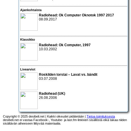
Ajankohtaista
Radiohead: Ok Computer Oknotok 1997 2017
08.09.2017
Klassikko
Radiohead: Ok Computer
, 1997
10.03.2002
Livearviot
Roskilden torstai – Lavat vs. bändit
03.07.2008
Radiohead
(UK)
26.08.2006
Copyright © 2025 desibeli.net | Kaikki oikeudet pidätetään |
Tietoa toimituksesta
desibeli.net ei vastaa Facebook-, Youtube- ja last.fm-linkkien sisällöstä eikä takaa niiden
sisältävän aiheeseen liittyvää materiaalia.