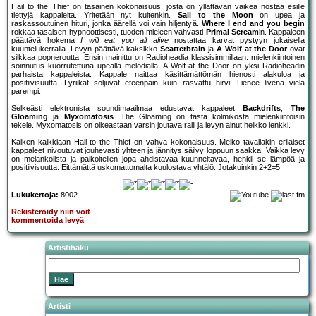
Hail to the Thief on tasainen kokonaisuus, josta on yllättävän vaikea nostaa esille
tiettyjä kappaleita. Yritetään nyt kuitenkin.
Sail to the Moon
on upea ja
raskassoutuinen hituri, jonka äärellä voi vain hiljentyä.
Where I end and you begin
rokkaa tasaisen hypnoottisesti, tuoden mieleen vahvasti
Primal Scream
in. Kappaleen
päättävä hokema
I will eat you all alive
nostattaa karvat pystyyn jokaisella
kuuntelukerralla. Levyn päättävä kaksikko
Scatterbrain
ja
A Wolf at the Door
ovat
silkkaa popneroutta. Ensin mainittu on Radioheadia klassisimmillaan: mielenkiintoinen
soinnutus kuorrutettuna upealla melodialla. A Wolf at the Door on yksi Radioheadin
parhaista kappaleista. Kappale naittaa käsittämättömän hienosti alakuloa ja
positiivisuutta. Lyriikat soljuvat eteenpäin kuin rasvattu hirvi. Lienee livenä vielä
parempi.
Selkeästi elektronista soundimaailmaa edustavat kappaleet
Backdrifts
,
The
Gloaming
ja
Myxomatosis
. The Gloaming on tästä kolmikosta mielenkiintoisin
tekele. Myxomatosis on oikeastaan varsin joutava ralli ja levyn ainut heikko lenkki.
Kaiken kaikkiaan Hail to the Thief on vahva kokonaisuus. Melko tavallakin erilaiset
kappaleet nivoutuvat jouhevasti yhteen ja jännitys säilyy loppuun saakka. Vaikka levy
on melankolista ja paikoitellen jopa ahdistavaa kuunneltavaa, henkii se lämpöä ja
positiivisuutta. Eittämättä uskomattomalta kuulostava yhtälö. Jotakuinkin 2+2=5.
Lukukertoja:
8002
Rekisteröidy niin voit
kommentoida levyä
Artistihaku
Artisti