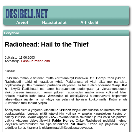
Arviot
Haastattelut
Artikkelit
Levyarvio
Radiohead: Hail to the Thief
Julkaistu: 11.06.2003
Arvostelija:
Lassi-P Peltoniemi
Capitol
Kaikkihan tämän jo tietävät, mutta kerrataan nyt kuitenkin.
OK Computer
in jälkeen
Radioheadin takki oli totaalisen tyhjä. Plakkarissa oli yksi aikamme parhaista
poplevyistä ja titteli maailman parhaana yhtyeenä. Ja tästä alkoi operaatio Warp.
Kid
A
-levyllä Radiohead otti aimo harppauksen oudompaan ja vieraantuneeseen
elektroniseen ilmaisuun. Tämän jälkeen radiopäiden matka onkin kulkenut hitain
askelin takaisin kohti kotia.
Amnesiac
oli edeltäjäänsä huomattavasti helpommin
lähestyttävä äänite, ja nyt yhtye on palannut takaisin kotikonnuille. Kotiin ei ole
kuitenkaan tultu taskut tyhjinä.
Äänitysten alettua yhtyeen kitaristi
Ed O’Brien
vihjaili, että tulossa on kolmen minuutin
popkappaleita. Lupaus pitää jotakuinkin kutinsa – ainakin kappaleiden kestot on
pidetty kurissa. Avauskappale
2+2=5
rokkaa todella räväkästi ja ralli voisi olla poimittu
vaikka yhtyeen debyyttilevyltä
Pablo Honey
. Onko Radiohead todellakin tehnyt
levyllisen kitararokkia? No eipä tietenkään.
Sit down. Stand up
paljastaa levyn
todelliset kortit: kitaroita ja elektronista biittiä sulassa sovussa.