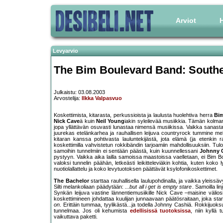
Arviot
H
Levyarvio
The Bim Boulevard Band: South
Julkaistu: 03.08.2003
Arvostelija:
Ilkka Valpasvuo
Koskettimista, kitarasta, perkussioista ja laulusta huolehtiva herra
Bi
Nick Cave
ä kuin
Neil Young
iakin syleilevää musiikkia. Tämän kolm
jopa yllättävän osuvasti lunastaa nimensä musiikissa. Vaikka sanast
juurekas etelänkarhea ja rauhallisen leijuva countryrock tummine me
kitaran kanssa pohtivasta lauluntekijästä, jota elämä (ja etenkin 
koskettimilla vahvistetun rokkibändin tarjoamiin mahdollisuuksiin. Tul
samoihin tunnelmiin ei sentään päästä, kuin kuunnellessani
Johnny 
pystyyn. Vaikka aika lailla samoissa maastoissa vaelletaan, ei Bim Bo
valoksi tunnelin päähän, letkeästi leikitteleviäkin kohtia, kuten koko
nuotiolallattelu ja koko levytuotoksen päättävät ksylofonikoskettimet.
The Bachelor
starttaa rauhallisella laulupohdinalla, ja vaikka yleis
Silti melankoliaan päädytään:
...but all i get is empty stare
. Samoilla lin
Synkän leijuva vastine lännentiemusiikille Nick Cave –maisine välio
koskettimineen johdattaa kuulijan junnaavaan päätösraitaan, joka startta
on
. Erittäin tummaa, tyylikästä...ja todella Johnny Cashiä. Rokkijuok
tunnelmaa. Jos oli kehumista
edellisissä tuotoksissa
, niin kyllä 
vaikuttava paketti.