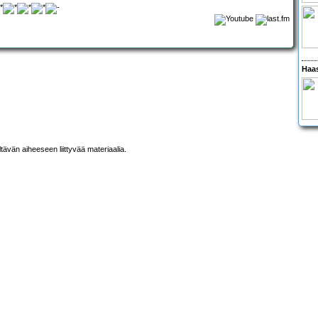
Haas
ltävän aiheeseen liittyvää materiaalia.