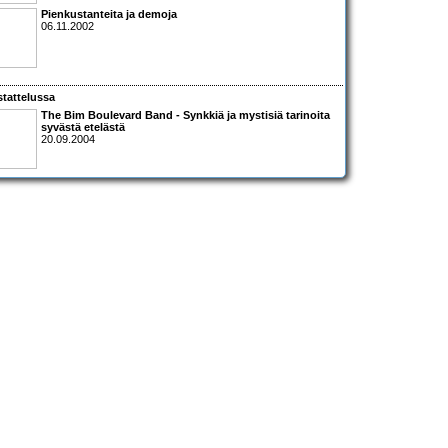
Pienkustanteita ja demoja
06.11.2002
tattelussa
The Bim Boulevard Band
- Synkkiä ja mystisiä tarinoita
syvästä etelästä
20.09.2004