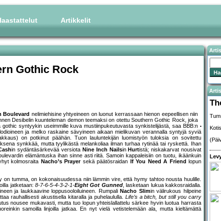
aastattelut
Artikkelit
Arti
ern Gothic Rock
Artis
Th
m Boulevard
nelimiehisine yhtyeineen on luonut kerrassaan hienon eepeellisen niin
Tumm
annen Desibelin kuunteleman demon teemaksi on otettu Southern Gothic Rock, joka
a gothic syntyykin useimmille kuva mustiinpukeutuvasta synkistelijästä, saa BBB:n
Koti
lodioineen ja melko raskaine sävyineen aikaan mielikuvan verannalla syntyjä syviä
rakkaus) on potkinut päähän. Tuon lauluntekijän luomistyön tuloksia on sovitettu
(Päi
oksena synkkää, mutta tyylikästä melankoliaa ilman turhaa rytinää tai ryskettä. Ihan
Cash
in sydäntäsärkevää versiota
Nine Inch Nails
in
Hurt
istä; niskakarvat nousivat
ulevardin elämäntuska ihan sinne asti riitä. Samoin kappaleisiin on tuotu, ikäänkuin
Levy
 lyhyt kolmosraita
Nacho’s Prayer
sekä päätösraidan
If You Need A Friend
lopun
sävy on tumma, on kokonaisuudessa niin lämmin vire, että hymy tahtoo nousta huulille.
joilla jatketaan:
8-7-6-5-4-3-2-1-
Eight Got Gunned
, lasketaan lukua kakkosraidalla.
sineen ja laukkaavine loppusooloiluineen. Rumpali
Nacho Slim
in välirukous hilpeine
a rauhallisesti akustisella kitaralla ja puhelaululla.
Life’s a bitch, but still you carry
sutus nousee mukavasti, mutta tuo lopun yhteislallattelu särkee hyvin luotua harrasta
tuoreinkin samoilla linjoilla jatkaa. En nyt vielä vetistelemään ala, mutta kieltämättä