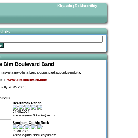
Kirjaudu
Rekisteröidy
|
stihaku
ti
e Bim Boulevard Band
asyistä melodista kantripoppia pääkaupunkiseudulta.
sivut:
www.bimboulevard.com
vitetty 20.05.2005)
arviot
Heartbreak Ranch
24.08.2004
Arvostelijana Ilkka Valpasvuo
Southern Gothic Rock
03.08.2003
Arvostelijana Ilkka Valpasvuo