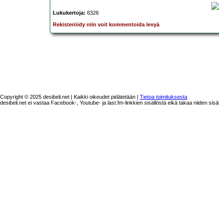
Lukukertoja:
6326
Rekisteröidy niin voit kommentoida levyä
Copyright © 2025 desibeli.net | Kaikki oikeudet pidätetään |
Tietoa toimituksesta
desibeli.net ei vastaa Facebook-, Youtube- ja last.fm-linkkien sisällöstä eikä takaa niiden sisä