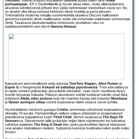
TreUnion
-sakkiin kuuluva teuvalainen
Discore
postitti viiden biisin
Askel
puhtaampaan
-EP:n Desibeliläisille jo hyvän aikaa sitten, mutta allekirjoittaneen
akuutista sähellyksestä johtuen levy pääsi tarkempaan reposteluun vasta nyt. No,
on ainakin ollut aikaa tutustua kiekkoon oikein huolella ja juurta jaksaen.
Tinkimätöntä modernia metallia suomenkielellä tarjoileva Discore hallitseekin
genrensä kaarteet oikein mallikkaasti, mutta silti sortumatta matkimaan tunnetumpia
nimiä. Tasaisesta biisimateriaalista onnistunein yksittäinen siivu on
tuplabasarimättöön asti yltyvä
Savuna ilmassa
.
Katsauksen persoonallisinta antia edustaa
TeroTero Klapp
in,
Alice Puma
n ja
Espen G
:n hengentuote
Kokardi eli balladeja piposhowsta
. Trion kekseliäisyys
ei rajoitu onneksi pelkästään absurdeihin teksteihin, vaan myös musiikista löytyy
kosolti riemuisaa hulluutta. Pääosin akustiseen sointiin luottavan bändin omat biisit,
erityisesti
Älkää, edes jouluna
ovat niin mainiota kamaa että kuluneet
Mombasa
-
ja
Vasten auringon siltaa
-coverit kuulostavat niiden seassa varsin turhilta.
Hyvinkääläinen hardrock-pumppu
Colditz
ammentaa vahvimmat inspiraationsa
rikkaalta 70-luvulta. Parhaimmillaan nelikon soljuva yhteispeli on progemaisesti
polveilevissa kappaleissa kuten
Third Child
-demon avaavassa
The Days Of
Sorrow
issa. Dieselveturin lailla jyräävään neljän biisin näytteeseen tuo kaivattua
vaihtelua eeppinen
The King Is Dead
-biisi, jonka psykedeliaa hipovat kitaraosiot
ovat ainakin meikäläisen mieleen. Suttuisista kansista huolimatta kaikin puolin kelpo
levytys.