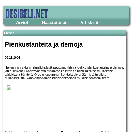
Arviot
Haastattelut
Artikkelit
Pienet
Pienkustanteita ja demoja
06.11.2002
Haltuuni on syksyn tiimellyksissä ajautunut kirjava joukko pienkustanteita ja demoja,
jotka selkeästi osoittavat että maamme kellareissa toimii aktiivisesti useitakin
taidokkaita bändejä. Kyse ei useimman kohdalla ole enää mistään pikku
puuhastelusta, vaan ehdottoman kunnianhimoisen musiikin työstämisestä.