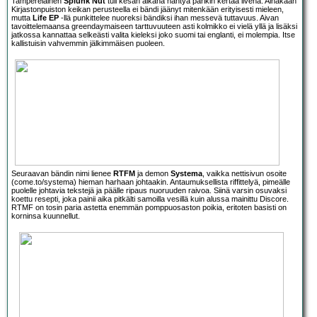
Tamperelainen
Splunk Nut
tuli kesän aikana nähtyä parikin kertaa livenä. Ainakaan
Kirjastonpuiston keikan perusteella ei bändi jäänyt mitenkään erityisesti mieleen,
mutta
Life EP
-llä punkittelee nuoreksi bändiksi ihan messevä tuttavuus. Aivan
tavoittelemaansa greendaymaiseen tarttuvuuteen asti kolmikko ei vielä yllä ja lisäksi
jatkossa kannattaa selkeästi valita kieleksi joko suomi tai englanti, ei molempia. Itse
kallistuisin vahvemmin jälkimmäisen puoleen.
Seuraavan bändin nimi lienee
RTFM
ja demon
Systema
, vaikka nettisivun osoite
(come.to/systema) hieman harhaan johtaakin. Antaumuksellista riffittelyä, pimeälle
puolelle johtavia tekstejä ja päälle ripaus nuoruuden raivoa. Siinä varsin osuvaksi
koettu resepti, joka painii aika pitkälti samoilla vesillä kuin alussa mainittu Discore.
RTMF on tosin paria astetta enemmän pomppuosaston poikia, eritoten basisti on
korninsa kuunnellut.