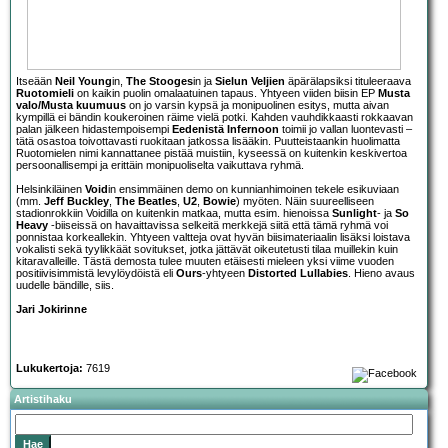
Itseään
Neil Young
in,
The Stooges
in ja
Sielun Veljien
äpärälapsiksi tituleeraava
Ruotomieli
on kaikin puolin omalaatuinen tapaus. Yhtyeen viiden biisin EP
Musta
valo/Musta kuumuus
on jo varsin kypsä ja monipuolinen esitys, mutta aivan
kympillä ei bändin koukeroinen räime vielä potki. Kahden vauhdikkaasti rokkaavan
palan jälkeen hidastempoisempi
Eedenistä Infernoon
toimii jo vallan luontevasti –
tätä osastoa toivottavasti ruokitaan jatkossa lisääkin. Puutteistaankin huolimatta
Ruotomielen nimi kannattanee pistää muistiin, kyseessä on kuitenkin keskivertoa
persoonallisempi ja erittäin monipuoliselta vaikuttava ryhmä.
Helsinkiläinen
Void
in ensimmäinen demo on kunnianhimoinen tekele esikuviaan
(mm.
Jeff Buckley
,
The Beatles
,
U2
,
Bowie
) myöten. Näin suureelliseen
stadionrokkiin Voidilla on kuitenkin matkaa, mutta esim. hienoissa
Sunlight
- ja
So
Heavy
-biiseissä on havaittavissa selkeitä merkkejä siitä että tämä ryhmä voi
ponnistaa korkeallekin. Yhtyeen valtteja ovat hyvän biisimateriaalin lisäksi loistava
vokalisti sekä tyylikkäät sovitukset, jotka jättävät oikeutetusti tilaa muillekin kuin
kitaravalleille. Tästä demosta tulee muuten etäisesti mieleen yksi viime vuoden
positiivisimmistä levylöydöistä eli
Ours
-yhtyeen
Distorted Lullabies
. Hieno avaus
uudelle bändille, siis.
Jari Jokirinne
Lukukertoja:
7619
Artistihaku