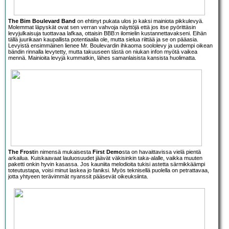
The Bim Boulevard Band
on ehtinyt pukata ulos jo kaksi mainiota pikkulevyä.
Molemmat läpyskät ovat sen verran vahvoja näyttöjä että jos itse pyörittäsin
levyjulkaisuja tuottavaa lafkaa, ottaisin BBB:n ilomielin kustannettavakseni. Eihän
tällä juurikaan kaupallista potentiaalia ole, mutta sielua riittää ja se on pääasia.
Levyistä ensimmäinen lienee Mr. Boulevardin ihkaoma soololevy ja uudempi oikean
bändin rinnalla levytetty, mutta takuuseen tästä on niukan infon myötä vaikea
mennä. Mainioita levyjä kummatkin, lähes samanlaisista kansista huolimatta.
The Frost
in nimensä mukaisesta
First Demo
sta on havaittavissa vielä pientä
arkailua. Kuiskaavaat lauluosuudet jäävät väkisinkin taka-alalle, vaikka muuten
paketti onkin hyvin kasassa. Jos kauniita melodioita tukisi astetta särmikkäämpi
toteutustapa, voisi minut laskea jo faniksi. Myös teknisellä puolella on petrattavaa,
jotta yhtyeen terävimmät nyanssit pääsevät oikeuksiinta.