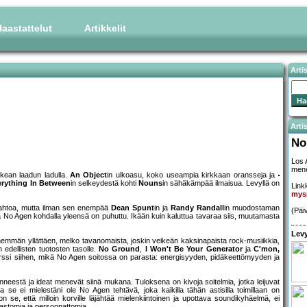
aastattelut
Artikkelit
Arti
Artis
No
Los 
mene
kean laadun ladulla.
An Object
in ulkoasu, koko useampia kirkkaan oransseja ja
erything In Between
in selkeydestä kohti
Nouns
in sähäkämpää ilmaisua. Levyllä on
Linkk
mys
paahtoa, mutta ilman sen enempää
Dean Spunt
in ja
Randy Randall
in muodostaman
(Päi
a No Agen kohdalla yleensä on puhuttu. Ikään kuin kaluttua tavaraa siis, muutamasta
Levy
hemmän yllättäen, melko tavanomaista, joskin veikeän kaksinapaista rock-musiikkia,
 edellisten tuotosten tasolle.
No Ground
,
I Won't Be Your Generator
ja
C'mon,
rssi siihen, mikä No Agen soitossa on parasta: energisyyden, pidäkeettömyyden ja
enneestä ja ideat menevät siinä mukana. Tuloksena on kivoja soitelmia, jotka leijuvat
 se ei mielestäni ole No Agen tehtävä, joka kaikilla tähän astisilla toimillaan on
n se, että milloin korville läjähtää mielenkiintoinen ja upottava soundikyhäelmä, ei
lastomia ja persoonattomia.