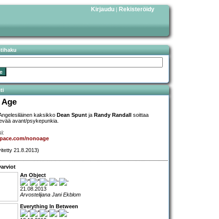
Kirjaudu
Rekisteröidy
|
stihaku
ti
 Age
Angelesiläinen kaksikko
Dean Spunt
ja
Randy Randall
soittaa
vää avant/psykepunkia.
i:
pace.com/nonoage
vitetty 21.8.2013)
arviot
An Object
21.08.2013
Arvostelijana Jani Ekblom
Everything In Between