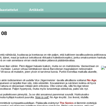
aastattelut
Artikkelit
 08
että nähtävää, kuultavaa ja koettavaa on niin paljon, että kaikkeen tavallisuudesta poikkeav
värit, äänet, maut ja tuoksut sekoittuvat rikkaaksi kaleidoskoopiksi, jonka omaksumisen hanka
ttyä on vain annettava virran viedä intuition pitäessä päätäntävaltaa.
ivan liian vähän. Pieni diggari haluaisi kaiken, mutta se on mahdotonta. Vastavirtaan on
ana myötään. Lastun virkaa toimittakoon tässä Barcelonan maanalaisen nelosenakin
rassa oli muitakin, joten yksin ei tarvinnut luovia. Purkki Estrellaa matkalla alueelle,
ktin todistaminen oli uudella Vice Jägermeister -lavalla alkuillasta soittanut
No Age
.
puineen ei tarjoillut ihan sitä, mitä odotettiin. Kovaääninen ja säröinen keikka oli hyvä
errattuna ei oikeastaan mitään järin erikoista. Olisi voinut olla, sillä No Age tekee
osoittavat. Paljon hypetystä, mutta myös lunastettuja odotuksia, paitsi siis nyt.
annut puitteikseen pimeyttä. Ja se olisi ansainnut paremmat soundit. Hukkuivatko
utta kylläpä kuulosti puurolta.
Note to self:
No Age levyltä. Jos livenä, klubilla.
mmittivät sympaattisuudellaan. Päälavalla esiintynyt
The Sonics
ei liiemmin esittelyjä
rpeeksi ansaitakseen todellisen klassikon statuksen. Pitäisi vain muistaa, että sen