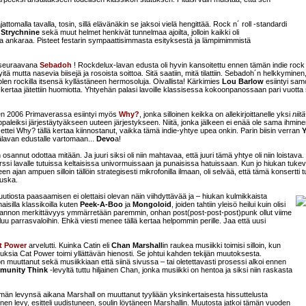
attomalla tavalla, tosin, sillä elävänäkin se jaksoi vielä hengittää. Rock n´ roll -standardi
a
Strychnine
sekä muut helmet henkivät tunnelmaa ajoilta, jolloin kaikki oli
ta ja ankaraa. Pisteet festarin sympaattisimmasta esityksestä ja lämpimimmistä
sa seuraavana
Sebadoh
! Rockdelux-lavan edusta oli hyvin kansoitettu ennen tämän indie rock 
 mutta nasevia biisejä ja rosoista soittoa. Sitä saatiin, mitä tilattiin. Sebadoh´n helkkyminen
uolen rockilla itsensä kyllästäneen hermosoluja. Oivallista! Kärkimies
Lou Barlow
esiintyi samo
lä kertaa jätettiin huomiotta. Yhtyehän palasi lavoille klassisessa kokoonpanossaan pari vuotta 
en 2006 Primaverassa esiintyi myös
Why?
, jonka silloinen keikka on allekirjoittanelle yksi
niitä
appaleiksi järjestäytyäkseen uuteen järjestykseen. Niitä, jonka jälkeen ei enää ole sama ihmine
ettei Why? tällä kertaa kiinnostanut, vaikka tämä indie-yhtye upea onkin. Parin biisin verran
Y
äälavan edustalle vartomaan...
Devo
a!
n osannut odottaa mitään. Ja juuri siksi oli niin mahtavaa, että juuri tämä yhtye oli niin loistava.
rssi lavalle tutuissa keltaisissa univormuissaan ja punaisissa hatuissaan. Kun jo hiukan tukev
 ajan ampuen silloin tällöin strategisesti mikrofonilla ilmaan, oli selvää, että tämä konsertti tu
auska.
oluutiosta paasaamisen ei olettaisi olevan näin viihdyttävää ja – hiukan kulmikkaista
rhaisilla klassikoilla kuten
Peek-A-Boo
ja
Mongoloid
, joiden tahtiin yleisö heilui kuin olisi
uotannon merkittävyys ymmärretään paremmin, onhan post(post-post-post)punk ollut viime
luu parrasvaloihin. Ehkä viesti menee tällä kertaa helpommin perille. Jaa että uusi
t Power
arvelutti. Kuinka Catin eli
Chan Marshall
in raukea musiikki toimisi silloin, kun
otuksia Cat Power toimi yllättävän hienosti. Se johtui kahden tekijän muutoksesta.
on muuttanut sekä musiikkiaan että siinä sivussa – tai oletettavasti prosessi alkoi ennen
munity Think
-levyltä tuttu hiljainen Chan, jonka musiikki on hentoa ja siksi niin raskasta
än levynsä aikana Marshall on muuttanut tyyliään yksinkertaisesta hissuttelusta
 levy, esitteli uudistuneen, soulin löytäneen Marshallin. Muutosta jatkoi tämän vuoden