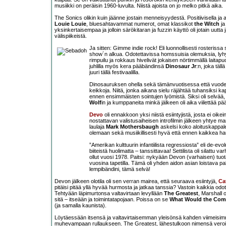
musiikki on peräisin 1960-luvulta. Niistä ajoista on jo melko pitkä aika.
The Sonics olikin kuin jäänne jostain menneisyydestä. Positiivisella ja aj
Louie Louie
, bluesahtavammat numerot, omat klassikot
the Witch
j
yksinkertaisempaa ja jolloin särökitaran ja fuzzin käyttö oli jotain uut
välispiikeistä.
Ja sitten: Gimme indie rock! Eli luonnollisesti rosteris
show´n alkua. Odotettavissa homssuisia olemuksia, lyhyitä
rimpuilu ja rokkaus hivelivät jokaisen nörtimmällä laitap
juhlilla myös kera pääbändinsä
Dinosaur Jr
:n, joka täl
juuri tällä festivaalilla.
Dinosauruksen ohella sekä tämänvuotisessa että vuod
keikkoja. Niitä, jonka aikana sielu räjähtää tuhansiksi k
ennen ensimmäisten sointujen lyömistä. Siksi oli selvää, 
Wolf
in ja kumppaneita minkä jälkeen oli aika viilettää p
Devo
oli ennakkoon yksi niistä esiintyjistä, josta ei oikei
nostattavan valistusaiheisen introfilmin jälkeen yhtye ma
laulaja
Mark Mothersbaugh
askelsi koko aloituskappaleen
olemaan sekä musiikillisesti hyvä että ennen kaikkea h
”Amerikan kulttuurin infantiilista regressiosta” eli de-ev
biiteistä huolimatta – tanssittavaa! Settilista oli silattu va
ollut vuosi 1978. Paitsi: nykyään Devon (varhaisen) t
vuosina tapetilla. Tämä oli yhden aidon asian loistava pa
lempibändini, tämä selvä!
Devon jälkeen olotila oli sen verran mairea, että seuraava esiintyjä,
Ca
pitäisi pitää yllä hyvää hurmosta ja jatkaa tanssia? Vastoin kaikkia od
Tehtyään läpimurtonsa valtavirtaan levyllään
The Greatest
, Marshall 
sitä – itseään ja toimintatapojaan. Poissa on se
What Would the Com
(ja samalla kaunista).
Löytäessään itsensä ja valtavirtaisemman yleisönsä kahden viimeisimm
muhevampaan rullaukseen. The Greatest, lähestulkoon nimensä veroinen