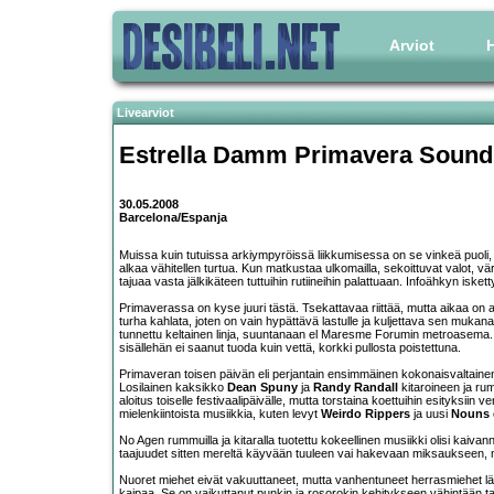
Arviot
H
Livearviot
Estrella Damm Primavera Sound
30.05.2008
Barcelona/Espanja
Muissa kuin tutuissa arkiympyröissä liikkumisessa on se vinkeä puoli, 
alkaa vähitellen turtua. Kun matkustaa ulkomailla, sekoittuvat valot, 
tajuaa vasta jälkikäteen tuttuihin rutiineihin palattuaan. Infoähkyn iske
Primaverassa on kyse juuri tästä. Tsekattavaa riittää, mutta aikaa on a
turha kahlata, joten on vain hypättävä lastulle ja kuljettava sen muk
tunnettu keltainen linja, suuntanaan el Maresme Forumin metroasema. Vir
sisällehän ei saanut tuoda kuin vettä, korkki pullosta poistettuna.
Primaveran toisen päivän eli perjantain ensimmäinen kokonaisvaltainen a
Losilainen kaksikko
Dean Spuny
ja
Randy Randall
kitaroineen ja rum
aloitus toiselle festivaalipäivälle, mutta torstaina koettuihin esityksiin v
mielenkiintoista musiikkia, kuten levyt
Weirdo Rippers
ja uusi
Nouns
No Agen rummuilla ja kitaralla tuotettu kokeellinen musiikki olisi kaiv
taajuudet sitten mereltä käyvään tuuleen vai hakevaan miksaukseen, m
Nuoret miehet eivät vakuuttaneet, mutta vanhentuneet herrasmiehet lä
kaipaa. Se on vaikuttanut punkin ja rosorokin kehitykseen vähintään ta