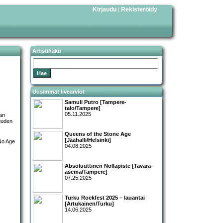
Kirjaudu
Rekisteröidy
|
Artistihaku
Uusimmat livearviot
Samuli Putro [Tampere-
talo/Tampere]
05.11.2025
aan
luuden
Queens of the Stone Age
[Jäähalli/Helsinki]
04.08.2025
Absoluuttinen Nollapiste [Tavara-
asema/Tampere]
07.25.2025
Turku Rockfest 2025 – lauantai
[Artukainen/Turku]
14.06.2025