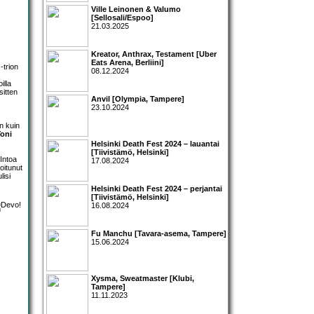
Ville Leinonen & Valumo
[Sellosali/Espoo]
21.03.2025
Kreator, Anthrax, Testament [Uber
Eats Arena, Berliini]
-trion
08.12.2024
,
illa
sitten
Anvil [Olympia, Tampere]
23.10.2024
n kuin
oni
Helsinki Death Fest 2024 – lauantai
[Tiivistämö, Helsinki]
 Intoa
17.08.2024
oitunut
lisi
Helsinki Death Fest 2024 – perjantai
[Tiivistämö, Helsinki]
16.08.2024
Fu Manchu [Tavara-asema, Tampere]
15.06.2024
Xysma, Sweatmaster [Klubi,
Tampere]
11.11.2023