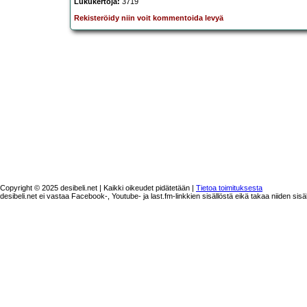
Lukukertoja:
3719
Rekisteröidy niin voit kommentoida levyä
Copyright © 2025 desibeli.net | Kaikki oikeudet pidätetään |
Tietoa toimituksesta
desibeli.net ei vastaa Facebook-, Youtube- ja last.fm-linkkien sisällöstä eikä takaa niiden sisä