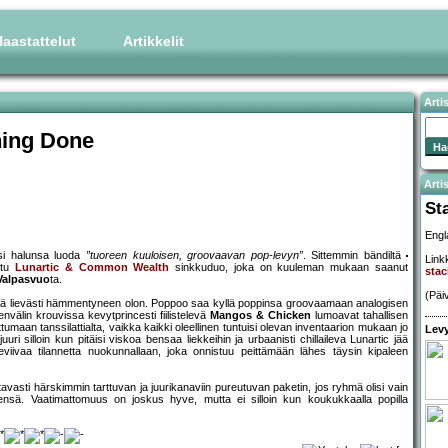
aastattelut
Artikkelit
Arti
hing Done
Artis
St
Engl
isi halunsa luoda
”tuoreen kuuloisen, groovaavan pop-levyn”
. Sittemmin bändiltä
Linkk
istu
Lunartic & Common Wealth
sinkkuduo, joka on kuuleman mukaan saanut
stac
Valpasvuo
ta.
(Päi
ättää lievästi hämmentyneen olon. Poppoo saa kyllä poppinsa groovaamaan analogisen
nvälin krouvissa kevytprincesti fiilistelevä
Mangos & Chicken
lumoavat tahallisen
ttumaan tanssilattialta, vaikka kaikki oleellinen tuntuisi olevan inventaarion mukaan jo
Levy
ri silloin kun pitäisi viskoa bensaa liekkeihin ja urbaanisti chillaileva Lunartic jää
eviivaa tilannetta nuokunnallaan, joka onnistuu peittämään lähes täysin kipaleen
avasti härskimmin tarttuvan ja juurikanaviin pureutuvan paketin, jos ryhmä olisi vain
sä. Vaatimattomuus on joskus hyve, mutta ei silloin kun koukukkaalla popilla