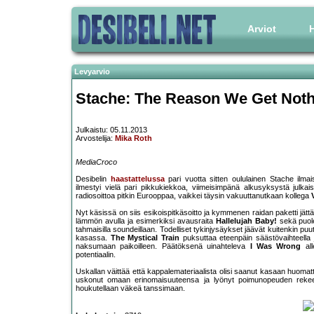
Arviot
H
Levyarvio
Stache: The Reason We Get Not
Julkaistu: 05.11.2013
Arvostelija:
Mika Roth
MediaCroco
Desibelin
haastattelussa
pari vuotta sitten oululainen Stache ilma
ilmestyi vielä pari pikkukiekkoa, viimeisimpänä alkusyksystä julka
radiosoittoa pitkin Eurooppaa, vaikkei täysin vakuuttanutkaan kollega
Nyt käsissä on siis esikoispitkäsoitto ja kymmenen raidan paketti j
lämmön avulla ja esimerkiksi avausraita
Hallelujah Baby!
sekä puole
tahmaisilla soundeillaan. Todelliset tykinjysäykset jäävät kuitenkin puu
kasassa.
The Mystical Train
puksuttaa eteenpäin säästövaihteella juu
naksumaan paikoilleen. Päätöksenä uinahteleva
I Was Wrong
all
potentiaalin.
Uskallan väittää että kappalemateriaalista olisi saanut kasaan huomatt
uskonut omaan erinomaisuuteensa ja lyönyt poimunopeuden rekeen
houkutellaan väkeä tanssimaan.