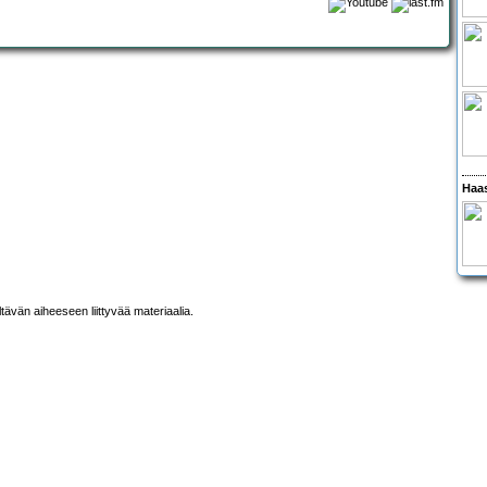
Haas
ltävän aiheeseen liittyvää materiaalia.