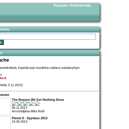
Kirjaudu
Rekisteröidy
|
stihaku
ti
ache
anninkielistä, kepeää pop-musiikkia soittava oululaisyhtye.
i:
he.fi
vitetty 5.11.2013)
arviot
The Reason We Get Nothing Done
05.11.2013
Arvostelijana Mika Roth
Pienet II - Syyskuu 2013
24.09.2013