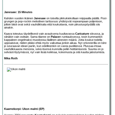
Janesaw: 15 Minutes
Kahden vuoden ikäinen
Janesaw
on toisella pikkukiekollaan reippaalla päällä. Post-
grungen ja pop-rockin melodinen tarttuvuus yhdistyvät nopeampaan poljentoon,
jolloin biisit ovat sekä vauhdikkaita että koukuttavia, noin piirustuspöydällä siis
ainakin.
Kaava toteutuu täydellisesti vain avauksena kuultavassa
Caricature
siivussa, ja
siinäkin vain osittain. Sama tilanne on
Palace
n runttauksessa, tosin kummankin
kappaleen ongelmaksi muodostuu liiallinen ainesten määrä. Jotta koukut todella
uppoaisivat, niiden pitäisi ehtiä myös vaikuttaa jonkin aikaa. Nyt orkesterilla on kiire
jo seuraavan idean pariin, kun edellinenkin on vasta puolitiessä. Plussaa irtoaa
vauhdikkaasta menosta, sekä itsensä kunnolla peliin heittämisestä. Suunta on jo
selvästi löytymässä, nyt vain lisää keikkaa, kokemusta ja sitä kautta jalostumista.
Mika Roth
Kaarnekorpi: Ukon mahti (EP)
Vuonna 2004 perustettu
Kaarnekorpi
on nykyisin tamperelainen kuuden miehen