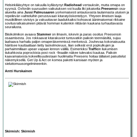
Helsinkiläisyhtye on takuulla kyllästynyt
Radiohead
-vertauksiin, mutta omapa on
syynsä. Oxfordin suuruuden vaikutuksen voi kuulla liki jokaiselta
Preesens
in osa-
alueelta aina
Jussi Palmusaaren
yorkemaisesti antautuvasta laulannasta utuisen ja
repeilevän vaihteluihin perustuvaan kitaratyöskentelyyn. Yhtyeen ilmeisen laaja
musiikillinen sivistys ja vakuuttavan laadukkaiksi kohoavat äänimaisemat rikkaine
sovitusratkaisuineen pitävät homman kuitenkin riittävän kaukana turhauttavasta
seurailusta.
Biisikolmikon avaava
Stammer
on ilmavin, iskevin ja paras osoitus Preesensin
osaamisesta. Jos rokkaavat kitarakuviot tuntuvatkin paikoin teennäisiltä, sujuu
laahaava harhailu paljon omaperäisemmissä merkeissä. Jouhevaa kokonaisuutta
häiritsee kauttaaltaan tietty laskelmoivuus, liian selkeät erot popkulkujen ja
parhaimmillaan upean vapaan lennon välillä. Esimerkiksi
Traffic
in liukumisen
tiukahkosta poprockista post rock -finaaliin näkee tulevaksi kaukaa. Paikoin
kaavamaisesta kokeellisuudestaan huolimatta Preesens hoitaa tällaiset paisuttelut
näkemyksellä. Get Up & Act on komea paketti kansiaan myöten ja
sieluttomuusongelmineenkin.
Antti Hurskainen
Skirmish: Skirmish