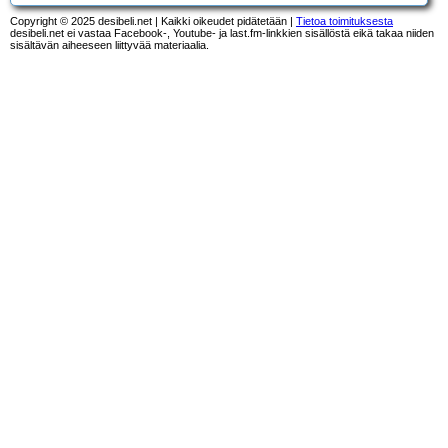
Copyright © 2025 desibeli.net | Kaikki oikeudet pidätetään |
Tietoa toimituksesta
desibeli.net ei vastaa Facebook-, Youtube- ja last.fm-linkkien sisällöstä eikä takaa niiden
sisältävän aiheeseen liittyvää materiaalia.