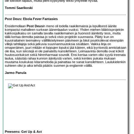
ole toivoton tapaus, mutta pieni kypsyttely tekisi yhtyeelle hyvää.
Tommi Saarikoski
Post Deus: Ebola Fever Fantasies
Ensidemollaan
Post Deus
in meno oli todella raakilemaista ja lopullisesti äänite
kompastui mahalleen surkean äänenlaadun vuoksi. Yhden miehen bläkkisprojektin
kakkosjulkaisu on samalla tavalla raakilemainen ja huonosti äänitetty teos, mutta
tällä kertaa demolta paistaa jo selvä visio projektin suunnasta. Plätty kun on
kuusiraitainen teemalevy välifiilistelyineen päivineen ja biisit poukkoilevat eteenpäin
villejä tahtilajeja sekä jatkuvia suunnanmuutoksia sisältäen. Vaikka linja on
omaperäinen, juuri mitään ei loppujen lopuksi jää käteen, eikä lyyrisestä annistakaan
ole iloa, kun tekstejä ei ole painatettu kansilehteen. Leimaavinta demolla ovat kököt
huutosuoritukset sekä hiirenharmaat soundit. Ensi kertaa varten olisi syytä treenata
laulua, säästää rahaa kunnon äänitystä varten, sekä kenties pukata mukaan
muutama koukukas kitaramelodia ja painattaa ne sanat kansilehteen. Laulukielenkin
suhteen olisi jo aika tehdä päätös suomen ja englannin välillä.
Jarmo Panula
Preesens: Get Up & Act