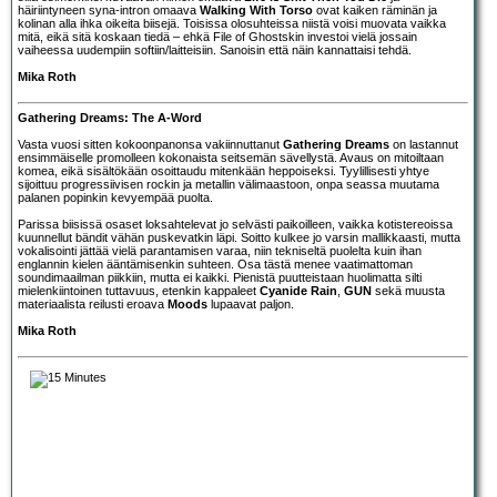
häiriintyneen syna-intron omaava
Walking With Torso
ovat kaiken räminän ja
kolinan alla ihka oikeita biisejä. Toisissa olosuhteissa niistä voisi muovata vaikka
mitä, eikä sitä koskaan tiedä – ehkä File of Ghostskin investoi vielä jossain
vaiheessa uudempiin softiin/laitteisiin. Sanoisin että näin kannattaisi tehdä.
Mika Roth
Gathering Dreams: The A-Word
Vasta vuosi sitten kokoonpanonsa vakiinnuttanut
Gathering Dreams
on lastannut
ensimmäiselle promolleen kokonaista seitsemän sävellystä. Avaus on mitoiltaan
komea, eikä sisältökään osoittaudu mitenkään heppoiseksi. Tyylillisesti yhtye
sijoittuu progressiivisen rockin ja metallin välimaastoon, onpa seassa muutama
palanen popinkin kevyempää puolta.
Parissa biisissä osaset loksahtelevat jo selvästi paikoilleen, vaikka kotistereoissa
kuunnellut bändit vähän puskevatkin läpi. Soitto kulkee jo varsin mallikkaasti, mutta
vokalisointi jättää vielä parantamisen varaa, niin tekniseltä puolelta kuin ihan
englannin kielen ääntämisenkin suhteen. Osa tästä menee vaatimattoman
soundimaailman piikkiin, mutta ei kaikki. Pienistä puutteistaan huolimatta silti
mielenkiintoinen tuttavuus, etenkin kappaleet
Cyanide Rain
,
GUN
sekä muusta
materiaalista reilusti eroava
Moods
lupaavat paljon.
Mika Roth