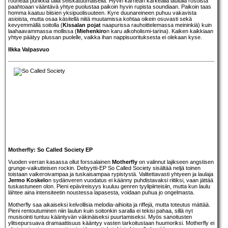
rouheaa punkkia tällä seiskatuumaisella. Hyvin karhean karkealla laululla rosoista
paahtoaan vääntävä yhtye puolustaa paikoin hyvin rupista soundiaan. Paikoin taas
homma kaatuu biisien yksipuolisuuteen. Kyre duunareineen puhuu vakavista
asioista, mutta osaa käsitellä niitä muutamissa kohtaa oikein osuvasti sekä
kevyemmällä soitolla (
Kissalan pojat
naapurissa rauhoittelemassa meininkiä) kuin
laahaavammassa mollissa (
Miehenkiro
n karu alkoholismi-tarina). Kaiken kaikkiaan
yhtye päätyy plussan puolelle, vaikka ihan nappisuorituksesta ei olekaan kyse.
Ilkka Valpasvuo
Motherfly: So Called Society EP
Vuoden verran kasassa ollut forssalainen
Motherfly
on valinnut lajikseen angstisen
grunge-vaikutteisen rockin. Debyytti-EP So Called Society sisältää neljä toinen
toistaan vaikeroivampaa ja tuskaisampaa rypistystä. Valitettavasti yhtyeen ja laulaja
Jermo Koskelo
n sydänveren vuodatus ei käänny puhdistavaksi riitiksi, vaan jättää
tuskastuneen olon. Pieni epävireisyys kuuluu genren tyylipiirteisiin, mutta kun laulu
lähtee aina intensiteetin noustessa lapasesta, voidaan puhua jo ongelmasta.
Motherfly saa aikaiseksi kelvollisia melodia-aihioita ja riffejä, mutta toteutus mättää.
Pieni rentoutuminen niin laulun kuin soitonkin saralla ei tekisi pahaa, sillä nyt
musisointi tuntuu kääntyvän väkinäiseksi puurtamiseksi. Myös sanoitusten
ylitsepursuava dramaattisuus kääntyy vasten tarkoitustaan huumoriksi. Motherfly ei