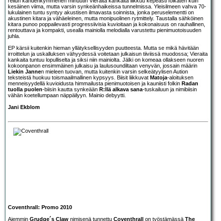
reilun kahdenkymmenen minuutin Vieraita kankaita liikkuu kepeästi folkaten kuin
kesäinen viima, mutta varsin synkeänhaikeissa tunnelmissa. Yleisilmeen vahva 70-
lukulainen tuntu syntyy akustisen ilmavasta soinnista, jonka peruselementti on
akustinen kitara ja vähäeleinen, mutta monipuolinen rytmittely. Taustalla sähköinen
kitara punoo poppailevasti progressiivisia kuvioitaan ja kokonaisuus on rauhallinen,
rentouttava ja kompakti, usealla mainiolla melodialla varustettu pienimuotoisuuden
juhla.
EP kärsii kuitenkin hieman yllätyksellisyyden puutteesta. Mutta se mikä hävitään
irroittelun ja uskalluksen vähyydessä voitetaan julkaisun tiiviissä muodossa; Vieraita
kankaita tuntuu lopulliselta ja siksi niin mainiolta. Jälki on komeaa ollakseen nuoren
kokoonpanon ensimmäinen julkaisu ja laulusoundiltaan venyvän, jossain määrin
Liekin Janne
n mieleen tuovan, mutta kuitenkin varsin selkeätyylisen Aution
teksteistä huokuu toismaailmallinen kypsyys. Biisit liikkuvat
Matoja
-aloituksen
menneisyydellä kuvioidusta himmailusta pienimuotoisen ja kauniisti folkin
Radan
tuolla puolen
-biisin kautta synkeään
R:llä alkava sana
-tuskailuun ja nimibiisin
vähän koetellumpaan näppäilyyn. Mainio debyytti.
Jani Ekblom
Coventhrall: Promo 2010
Aiemmin
Grudge´s Claw
nimisenä tunnettu
Coventhrall
on työstämässä
The