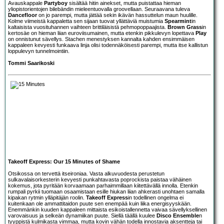
Avauskappale
Partyboy
sisältää hitin ainekset, mutta puistattaa hieman
yliopistorientojen bilebändin mieleentuovalla groovellaan. Seuraavana tuleva
Dancefloor
on jo parempi, mutta jättää sekin ikävän hassuttelun maun huulille.
Kolme viimeistä kappaletta sen sijaan tuovat yllättäviä muistumia
Spearmint
in
kaltaisista vuosituhannen vaihteen brittiläisistä pehmopoppaajista.
Brown Grass
in
kertosäe on hieman liian euroviisumainen, mutta etenkin pikkulevyn lopettava
Play
on onnistunut sävellys. Stachen menestyksen kannalta kahden ensimmäisen
kappaleen kevyesti funkaava linja olisi todennäköisesti parempi, mutta itse kallistun
loppulevyn tunnelmointiin.
Tommi Saarikoski
Takeoff Express: Our 15 Minutes of Shame
Otsikossa on tervettä itseironiaa. Vasta alkuvuodesta perustetun
sulkavalaisorkesterin kevyesti punkahtavasta poprockista paistaa vähäinen
kokemus, jota pyritään korvaamaan parhaimmillaan kiitettävällä innolla. Etenkin
rumpali pyrkii tuomaan osaamistaan esille hiukan liian ahkerasti unohtaen samalla
kipakan rytmin ylläpitäjän roolin.
Takeoff Express
in todellinen ongelma ei
kuitenkaan ole ammattitaidon puute sen enempää kuin liika energisyyskään.
Enemmänkin kuuden kappaleen mittaista esikoistallennetta vaivaa sävellyksellinen
varovaisuus ja selkeän dynamiikan puute. Siellä täällä kuulee
Disco Ensemble
n
tyyppistä kulmikasta vimmaa, mutta kovin vähän todella innostavia aksentteja tai