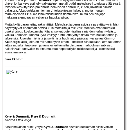
yhtye, jonka kevyesti folk-vaikutteinen metalli pyörii melodisesti tutuissa sfääreissä
tekstien keskittyessä pakanallis-henkiseen sanailuun, kuten julkaisun nimikin
paljastaa. Alkupuoleltaan hieman yhteissoittoaan hakeva, mutta muuten
mallikelpoinen EP ei ole innovatiivisuuden riemuvoitto, mutta paikoin jopa
mukaansatempaavan vakavaa hauskanpitoa.
Mutta kyllä parannettavaakin riittää. Melodiset ja perusasioissa pysyttäytyvät biisit
näyttäytyvät enemmän hevinä kuin metallina ja folk-vaikutteetkin ovat suureksi
osaksi taiottu koskettimista. Kitarat soivat potentiaaliinsa nähden turhan tylsästi,
vaikka kokonaisuudesta kyllä välittyy tuntu, että yhtye tietää mitä haluaa tehdä ja
tekee sitä. Useista miehistä ja soittimista huolimatta pääosan varastaa
Kimmo
Kellberg
in laulu, joka on miksattu hyvin eteen – melkein niin keulaan, että se tahtoo
jättää musiikin taakseen ja tämä ei välttämättä ole paras mahdollinen ratkaisu:
paikoin vakuuttavakin murina muuttuu nopeasti yksitoikkoiseksi ja -ulotteiseksi
suorittamiseksi.
Jani Ekblom
Kyre & Duunarit: Kyre & Duunarit
Airiston Punk-levyt
Itäsuomalainen punk-yhtye
Kyre & Duunarit
pistelee seitsemän biisin verran