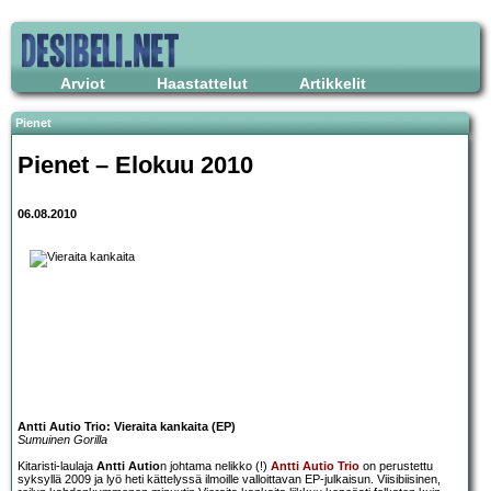
Arviot
Haastattelut
Artikkelit
Pienet
Pienet – Elokuu 2010
06.08.2010
Antti Autio Trio: Vieraita kankaita (EP)
Sumuinen Gorilla
Kitaristi-laulaja
Antti Autio
n johtama nelikko (!)
Antti Autio Trio
on perustettu
syksyllä 2009 ja lyö heti kättelyssä ilmoille valloittavan EP-julkaisun. Viisibiisinen,