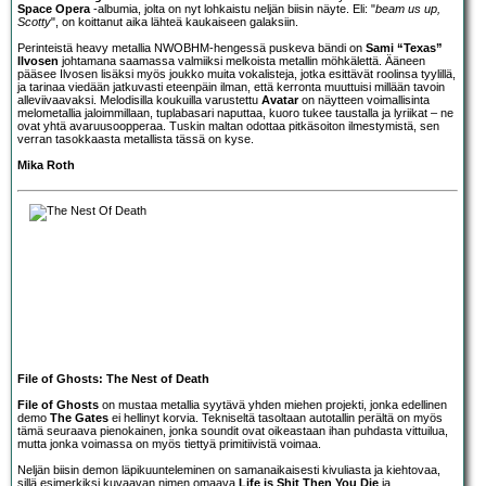
Space Opera
-albumia, jolta on nyt lohkaistu neljän biisin näyte. Eli: "
beam us up,
Scotty
", on koittanut aika lähteä kaukaiseen galaksiin.
Perinteistä heavy metallia NWOBHM-hengessä puskeva bändi on
Sami “Texas”
Ilvosen
johtamana saamassa valmiiksi melkoista metallin möhkälettä. Ääneen
pääsee Ilvosen lisäksi myös joukko muita vokalisteja, jotka esittävät roolinsa tyylillä,
ja tarinaa viedään jatkuvasti eteenpäin ilman, että kerronta muuttuisi millään tavoin
alleviivaavaksi. Melodisilla koukuilla varustettu
Avatar
on näytteen voimallisinta
melometallia jaloimmillaan, tuplabasari naputtaa, kuoro tukee taustalla ja lyriikat – ne
ovat yhtä avaruusoopperaa. Tuskin maltan odottaa pitkäsoiton ilmestymistä, sen
verran tasokkaasta metallista tässä on kyse.
Mika Roth
File of Ghosts: The Nest of Death
File of Ghosts
on mustaa metallia syytävä yhden miehen projekti, jonka edellinen
demo
The Gates
ei hellinyt korvia. Tekniseltä tasoltaan autotallin perältä on myös
tämä seuraava pienokainen, jonka soundit ovat oikeastaan ihan puhdasta vittuilua,
mutta jonka voimassa on myös tiettyä primitiivistä voimaa.
Neljän biisin demon läpikuunteleminen on samanaikaisesti kivuliasta ja kiehtovaa,
sillä esimerkiksi kuvaavan nimen omaava
Life is Shit Then You Die
ja