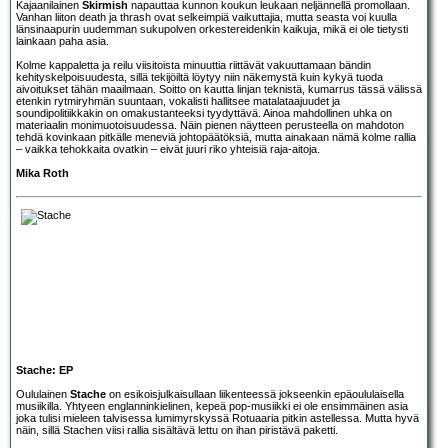
Kajaanilainen
Skirmish
napauttaa kunnon koukun leukaan neljännellä promollaan.
Vanhan liiton death ja thrash ovat selkeimpiä vaikuttajia, mutta seasta voi kuulla
länsinaapurin uudemman sukupolven orkestereidenkin kaikuja, mikä ei ole tietysti
lainkaan paha asia.
Kolme kappaletta ja reilu viisitoista minuuttia riittävät vakuuttamaan bändin
kehityskelpoisuudesta, sillä tekijöiltä löytyy niin näkemystä kuin kykyä tuoda
aivoitukset tähän maailmaan. Soitto on kautta linjan teknistä, kumarrus tässä välissä
etenkin rytmiryhmän suuntaan, vokalisti hallitsee matalataajuudet ja
soundipolitiikkakin on omakustanteeksi tyydyttävä. Ainoa mahdollinen uhka on
materiaalin monimuotoisuudessa. Näin pienen näytteen perusteella on mahdoton
tehdä kovinkaan pitkälle meneviä johtopäätöksiä, mutta ainakaan nämä kolme rallia
– vaikka tehokkaita ovatkin – eivät juuri riko yhteisiä raja-aitoja.
Mika Roth
Stache: EP
Oululainen
Stache
on esikoisjulkaisullaan liikenteessä jokseenkin epäoululaisella
musiikilla. Yhtyeen englanninkielinen, kepeä pop-musiikki ei ole ensimmäinen asia
joka tulisi mieleen talvisessa lumimyrskyssä Rotuaaria pitkin astellessa. Mutta hyvä
näin, sillä Stachen viisi rallia sisältävä lettu on ihan piristävä paketti.