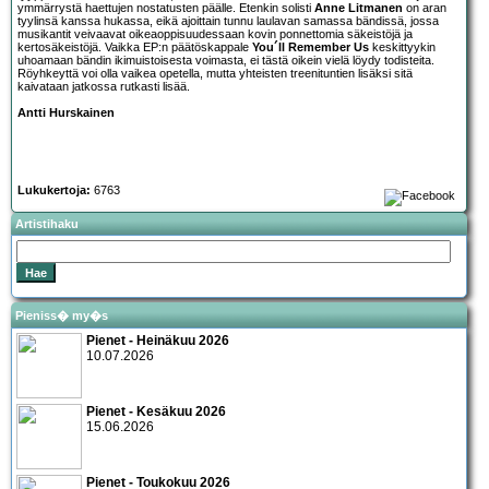
ymmärrystä haettujen nostatusten päälle. Etenkin solisti
Anne Litmanen
on aran
tyylinsä kanssa hukassa, eikä ajoittain tunnu laulavan samassa bändissä, jossa
musikantit veivaavat oikeaoppisuudessaan kovin ponnettomia säkeistöjä ja
kertosäkeistöjä. Vaikka EP:n päätöskappale
You´ll Remember Us
keskittyykin
uhoamaan bändin ikimuistoisesta voimasta, ei tästä oikein vielä löydy todisteita.
Röyhkeyttä voi olla vaikea opetella, mutta yhteisten treenituntien lisäksi sitä
kaivataan jatkossa rutkasti lisää.
Antti Hurskainen
Lukukertoja:
6763
Artistihaku
Pieniss� my�s
Pienet - Heinäkuu 2026
10.07.2026
Pienet - Kesäkuu 2026
15.06.2026
Pienet - Toukokuu 2026